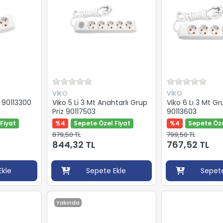
VİKO
VİKO
z 90113300
Viko 5 Li 3 Mt Anahtarlı Grup
Viko 6 Lı 3 Mt Gr
Priz 90117503
90113603
Fiyat
%4
Sepete Özel Fiyat
%4
Sepete Öze
879,50 TL
799,50 TL
844,32 TL
767,52 TL
Ekle
Sepete Ekle
Sepete
Yakında