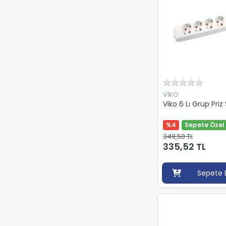
VİKO
Viko 6 Lı Grup Priz
%4
Sepete Özel 
349,50 TL
335,52 TL
Sepete 