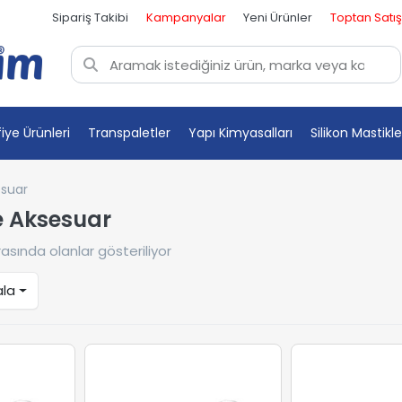
Sipariş Takibi
Kampanyalar
Yeni Ürünler
Toptan Satış
fiye Ürünleri
Transpaletler
Yapı Kimyasalları
Silikon Mastikle
esuar
e Aksesuar
asında olanlar gösteriliyor
ala