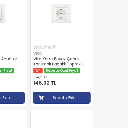
VİKO
z Anahtar
Viko Karre Beyaz Çocuk
Korumalı Kapaklı Topraklı
Priz Çerçevesiz
l Fiyat
%4
Sepete Özel Fiyat
154,50 TL
148,32 TL
 Ekle
Sepete Ekle