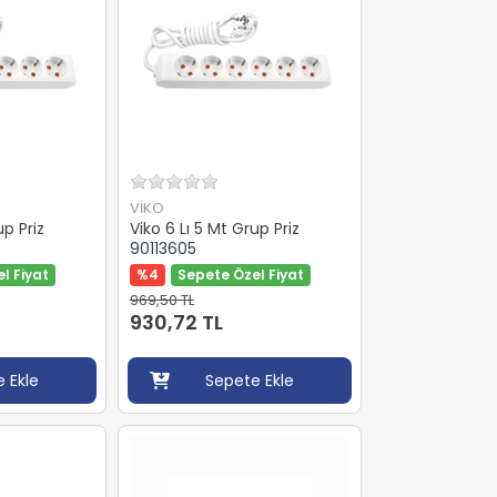
VİKO
up Priz
Viko 6 Lı 5 Mt Grup Priz
90113605
l Fiyat
%4
Sepete Özel Fiyat
969,50 TL
930,72 TL
 Ekle
Sepete Ekle