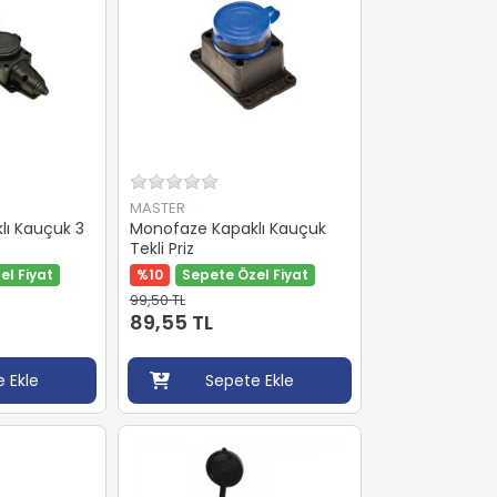
MASTER
lı Kauçuk 3
Monofaze Kapaklı Kauçuk
Tekli Priz
el Fiyat
%10
Sepete Özel Fiyat
99,50 TL
89,55 TL
 Ekle
Sepete Ekle