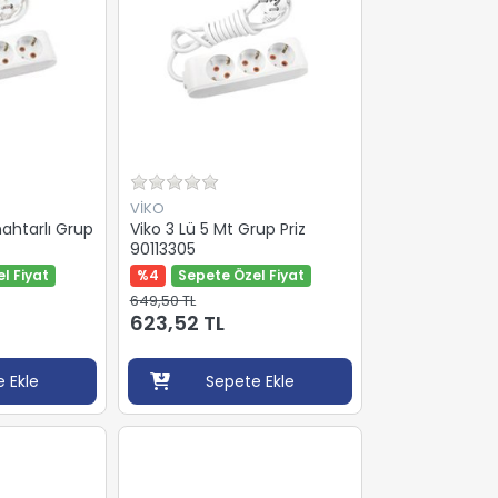
VİKO
nahtarlı Grup
Viko 3 Lü 5 Mt Grup Priz
90113305
l Fiyat
%4
Sepete Özel Fiyat
649,50 TL
623,52 TL
 Ekle
Sepete Ekle