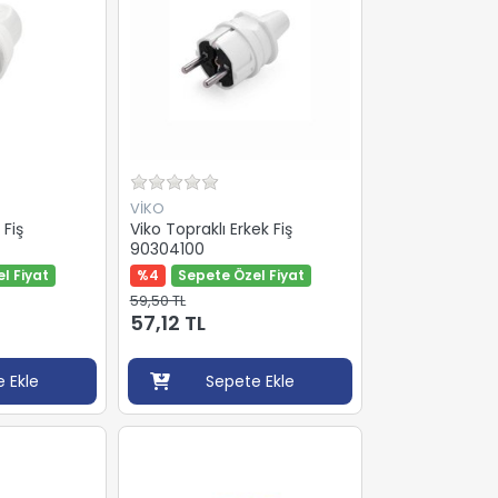
VİKO
 Fiş
Viko Topraklı Erkek Fiş
90304100
l Fiyat
%4
Sepete Özel Fiyat
59,50 TL
57,12 TL
 Ekle
Sepete Ekle