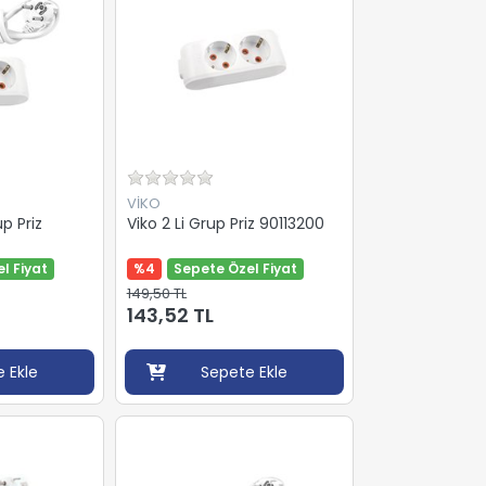
VİKO
up Priz
Viko 2 Li Grup Priz 90113200
l Fiyat
%4
Sepete Özel Fiyat
149,50 TL
143,52 TL
 Ekle
Sepete Ekle