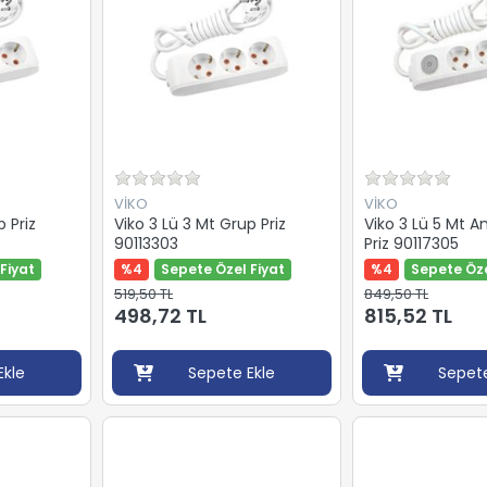
VİKO
VİKO
p Priz
Viko 3 Lü 3 Mt Grup Priz
Viko 3 Lü 5 Mt A
90113303
Priz 90117305
Fiyat
%4
Sepete Özel Fiyat
%4
Sepete Öze
519,50 TL
849,50 TL
498,72 TL
815,52 TL
Ekle
Sepete Ekle
Sepete