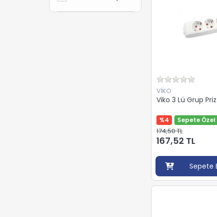
VİKO
VİKO
Viko 3 Lü Grup Pri
%4
Sepete Özel 
174,50 TL
167,52 TL
Sepete 