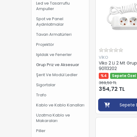
Led ve Tasarruflu
Ampuller
Spot ve Panel
Aydınlatmalar
Tavan Armatürleri
Projektör
Işıldak ve Fenerler
VİKO
Viko 2 Li 2 Mt Grup
Grup Priz ve Aksesuar
90113202
Şerit Ve Modül Ledler
%4
Sepete Özel 
369,50 TL
Sigortalar
354,72 TL
Trafo
Sepete 
Kablo ve Kablo Kanalları
Uzatma Kablo ve
Makaraları
Piller