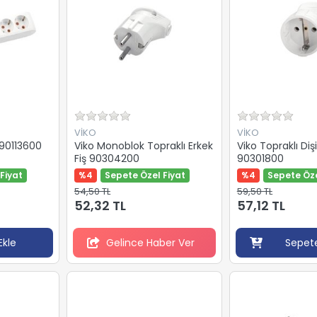
VİKO
VİKO
 90113600
Viko Monoblok Topraklı Erkek
Viko Topraklı Dişi
Fiş 90304200
90301800
Fiyat
%4
Sepete Özel Fiyat
%4
Sepete Öze
54,50 TL
59,50 TL
52,32 TL
57,12 TL
Ekle
Gelince Haber Ver
Sepete