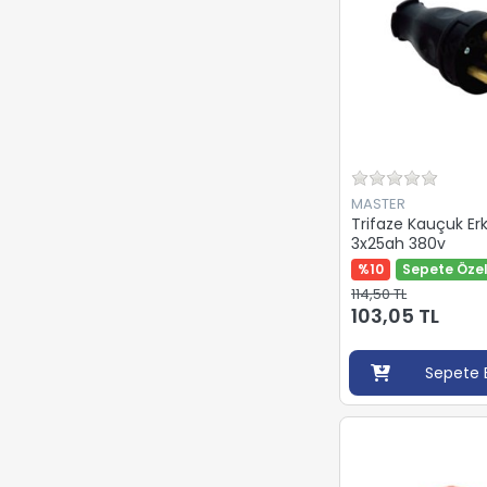
MASTER
Trifaze Kauçuk Erk
3x25ah 380v
%10
Sepete Özel
114,50 TL
103,05 TL
Sepete 