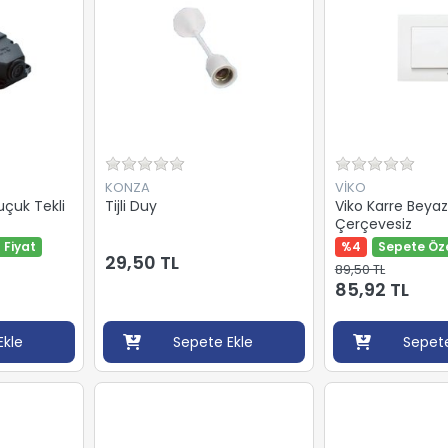
KONZA
VİKO
uçuk Tekli
Tijli Duy
Viko Karre Beya
Çerçevesiz
 Fiyat
%4
Sepete Öze
29,50 TL
89,50 TL
85,92 TL
Ekle
Sepete Ekle
Sepete