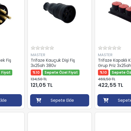
MASTER
MASTER
ek Fiş
Trifaze Kauçuk Dişi Fiş
Trifaze Kapaklı 
3x25ah 380v
Grup Priz 3x25a
 Fiyat
%10
Sepete Özel Fiyat
%10
Sepete Öz
134,50 TL
469,50 TL
121,05 TL
422,55 TL
Ekle
Sepete Ekle
Sepete