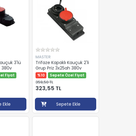
MASTER
Kauçuk 3'lü
Trifaze Kapaklı Kauçuk 2'li
h 380v
Grup Priz 3x25ah 380v
el Fiyat
%10
Sepete Özel Fiyat
359,50 TL
323,55 TL
 Ekle
Sepete Ekle