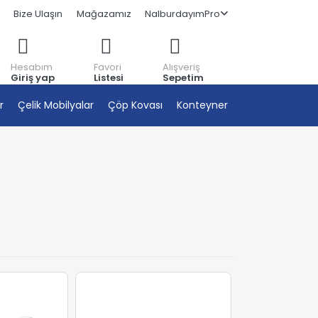
Bize Ulaşın
Mağazamız
NalburdayımPro
Hesabım
Favori
Alışveriş
Giriş yap
Listesi
Sepetim
r
Çelik Mobilyalar
Çöp Kovası
Konteyner