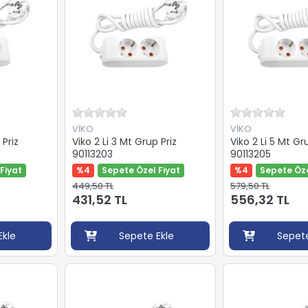
VİKO
VİKO
 Priz
Viko 2 Li 3 Mt Grup Priz
Viko 2 Li 5 Mt Gr
90113203
90113205
Fiyat
%4
Sepete Özel Fiyat
%4
Sepete Öze
449,50 TL
579,50 TL
431,52 TL
556,32 TL
Ekle
Sepete Ekle
Sepete