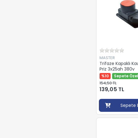
MASTER
Trifaze Kapaklı Ka
Priz 3x25ah 380v
%10
Sepete Özel
154,50 TL
139,05 TL
Sepete 