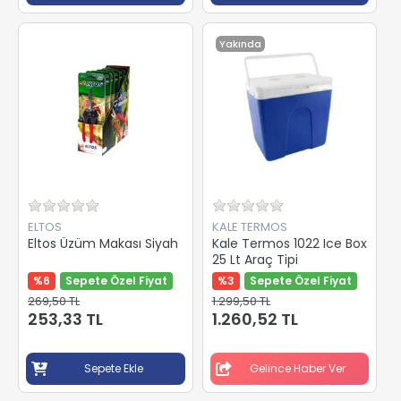
Yakında
ELTOS
KALE TERMOS
Eltos Üzüm Makası Siyah
Kale Termos 1022 Ice Box
25 Lt Araç Tipi
%6
Sepete Özel Fiyat
%3
Sepete Özel Fiyat
269,50 TL
1.299,50 TL
253,33 TL
1.260,52 TL
Sepete Ekle
Gelince Haber Ver