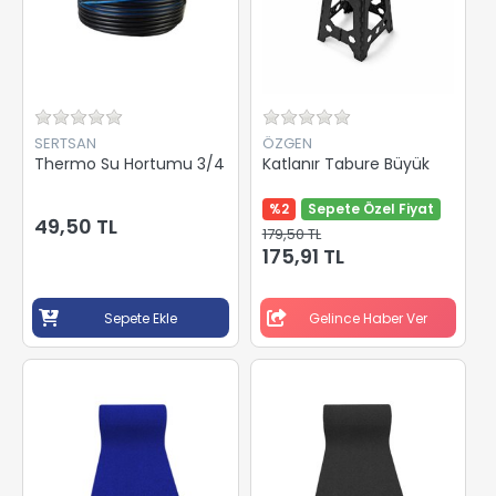
SERTSAN
ÖZGEN
Thermo Su Hortumu 3/4
Katlanır Tabure Büyük
%2
Sepete Özel Fiyat
49,50 TL
179,50 TL
175,91 TL
Sepete Ekle
Gelince Haber Ver