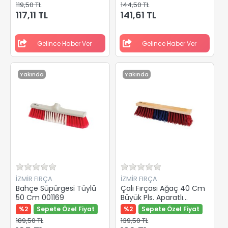
119,50 TL
144,50 TL
117,11 TL
141,61 TL
Gelince Haber Ver
Gelince Haber Ver
Yakında
Yakında
İZMİR FIRÇA
İZMİR FIRÇA
Bahçe Süpürgesi Tüylü
Çalı Fırçası Ağaç 40 Cm
50 Cm 001169
Büyük Pls. Aparatlı
001060
%2
Sepete Özel Fiyat
%2
Sepete Özel Fiyat
189,50 TL
139,50 TL