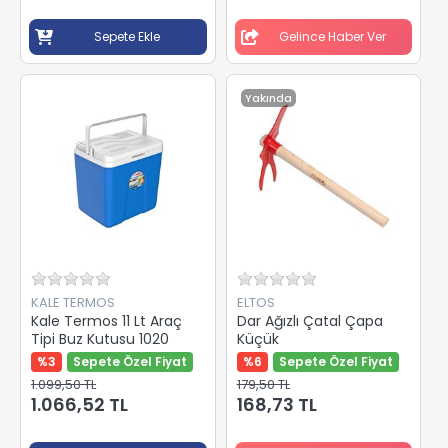
Sepete Ekle
Gelince Haber Ver
Yakında
KALE TERMOS
ELTOS
Kale Termos 11 Lt Araç
Dar Ağızlı Çatal Çapa
Tipi Buz Kutusu 1020
Küçük
%3
Sepete Özel Fiyat
%6
Sepete Özel Fiyat
1.099,50 TL
179,50 TL
1.066,52 TL
168,73 TL