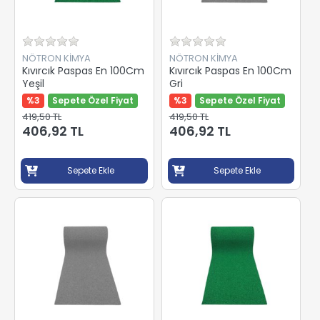
NÖTRON KİMYA
NÖTRON KİMYA
Kıvırcık Paspas En 100Cm
Kıvırcık Paspas En 100Cm
Yeşil
Gri
%3
Sepete Özel Fiyat
%3
Sepete Özel Fiyat
419,50 TL
419,50 TL
406,92 TL
406,92 TL
Sepete Ekle
Sepete Ekle