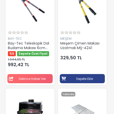
BAY-TEC
MEŞEM
Bay-Tec Teleskopik Dal
Meşem Çimen Makası
Budama Makası 6cm
Uzatmalı MŞ-4241
Mk4564
%5
Sepete Özel Fiyat
329,50 TL
1.044,65 TL
992,42 TL
Gelince Haber Ver
Sepete Ekle
Yakında