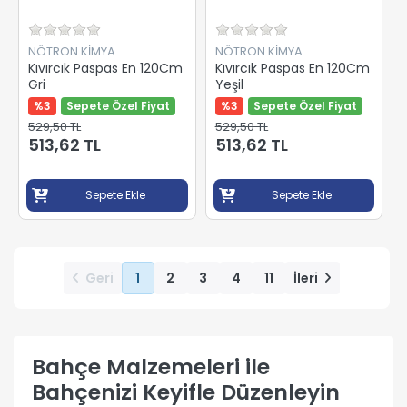
NÖTRON KİMYA
NÖTRON KİMYA
Kıvırcık Paspas En 120Cm
Kıvırcık Paspas En 120Cm
Gri
Yeşil
%3
Sepete Özel Fiyat
%3
Sepete Özel Fiyat
529,50 TL
529,50 TL
513,62 TL
513,62 TL
Sepete Ekle
Sepete Ekle
Geri
1
2
3
4
11
İleri
Bahçe Malzemeleri ile
Bahçenizi Keyifle Düzenleyin