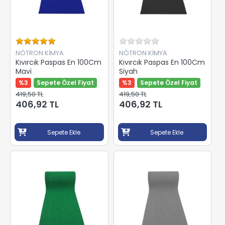
NÖTRON KİMYA
NÖTRON KİMYA
Kıvırcık Paspas En 100Cm
Kıvırcık Paspas En 100Cm
Mavi
Siyah
%3
Sepete Özel Fiyat
%3
Sepete Özel Fiyat
419,50 TL
419,50 TL
406,92 TL
406,92 TL
Sepete Ekle
Sepete Ekle