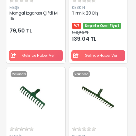
MEŞE
KESKİN
Mangal Izgarası Çiftli M-
Tırmık 20 Diş
115
%7
Sepete Özel Fiyat
79,50 TL
149,50 TL
139,04 TL
Gelince Haber Ver
Gelince Haber Ver
Yakında
Yakında