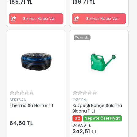
185,71 TL
136,71 TL
Gelince Haber Ver
Gelince Haber Ver
Yakında
SERTSAN
ÖZGEN
Thermo Su Hortum 1
Süzgeçli Bahçe Sulama
Bidonu 11 Lt
%2
Sepete Özel Fiyat
64,50 TL
349,50 TL
342,51 TL