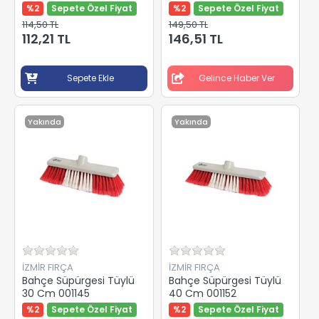
%2
Sepete Özel Fiyat
%2
Sepete Özel Fiyat
114,50 TL
149,50 TL
112,21 TL
146,51 TL
Sepete Ekle
Gelince Haber Ver
Yakında
Yakında
İZMİR FIRÇA
İZMİR FIRÇA
Bahçe Süpürgesi Tüylü
Bahçe Süpürgesi Tüylü
30 Cm 001145
40 Cm 001152
%2
Sepete Özel Fiyat
%2
Sepete Özel Fiyat