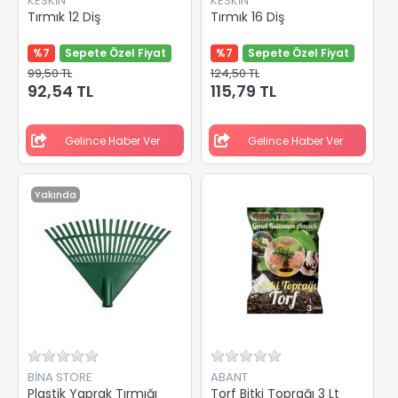
KESKİN
KESKİN
Tırmık 12 Diş
Tırmık 16 Diş
%7
Sepete Özel Fiyat
%7
Sepete Özel Fiyat
99,50 TL
124,50 TL
92,54 TL
115,79 TL
Gelince Haber Ver
Gelince Haber Ver
Yakında
BİNA STORE
ABANT
Plastik Yaprak Tırmığı
Torf Bitki Toprağı 3 Lt