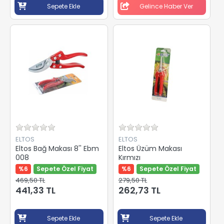
Sepete Ekle
Gelince Haber Ver
ELTOS
ELTOS
Eltos Bağ Makası 8'' Ebm
Eltos Üzüm Makası
008
Kırmızı
%6
Sepete Özel Fiyat
%6
Sepete Özel Fiyat
469,50 TL
279,50 TL
441,33 TL
262,73 TL
Sepete Ekle
Sepete Ekle