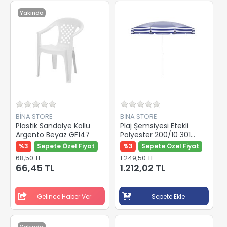
Yakında
BİNA STORE
BİNA STORE
Plastik Sandalye Kollu
Plaj Şemsiyesi Etekli
Argento Beyaz GF147
Polyester 200/10 301
Mavi - Beyaz Çizgili
%3
Sepete Özel Fiyat
%3
Sepete Özel Fiyat
68,50 TL
1.249,50 TL
66,45 TL
1.212,02 TL
Gelince Haber Ver
Sepete Ekle