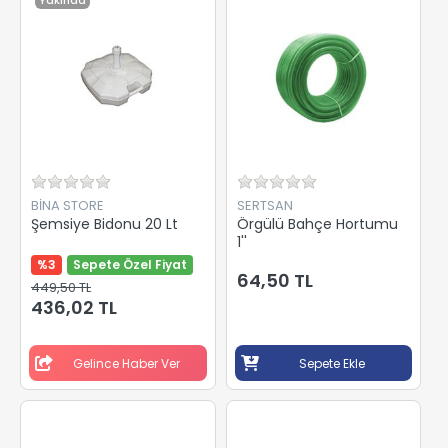
Yakında
BİNA STORE
SERTSAN
Şemsiye Bidonu 20 Lt
Örgülü Bahçe Hortumu
1''
%3
Sepete Özel Fiyat
64,50 TL
449,50 TL
436,02 TL
Gelince Haber Ver
Sepete Ekle