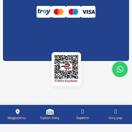
What
Mağazamız
Toptan Satış
Sepetim
Giriş yap