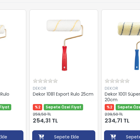
DEKOR
DEKOR
 Rulo
Dekor 1081 Export Rulo 25cm
Dekor 1001 Süper
20cm
Fiyat
%2
Sepete Özel Fiyat
%2
Sepete Öze
259,50 TL
239,50 TL
254,31 TL
234,71 TL
Ekle
Sepete Ekle
Sepete