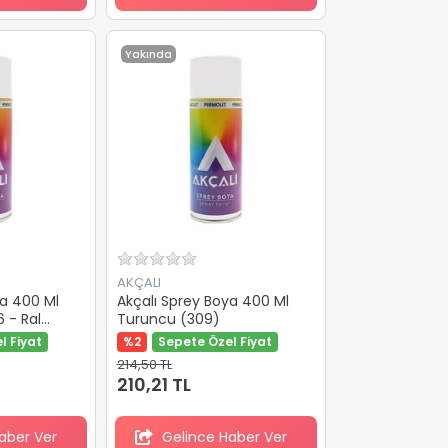
Yakında
AKÇALI
ya 400 Ml
Akçalı Sprey Boya 400 Ml
6 - Ral
Turuncu (309)
l Fiyat
%2
Sepete Özel Fiyat
214,50 TL
210,21 TL
aber Ver
Gelince Haber Ver