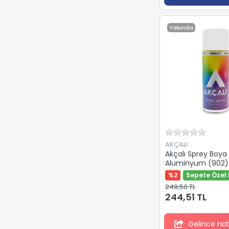
Yakında
AKÇALI
Akçalı Sprey Boya
Aluminyum (902)
%2
Sepete Özel 
249,50 TL
244,51 TL
Gelince Ha