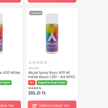
Yakında
AKÇALI
a 400 Ml Bej
Akçalı Sprey Boya 400 Ml
Parlak Beyaz (301 - Ral 9010)
l Fiyat
%2
Sepete Özel Fiyat
214,50 TL
210,21 TL
aber Ver
Gelince Haber Ver