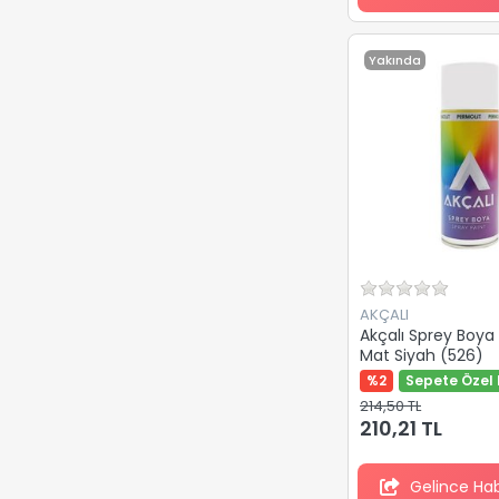
Yakında
AKÇALI
Akçalı Sprey Boya
Mat Siyah (526)
%2
Sepete Özel 
214,50 TL
210,21 TL
Gelince Ha