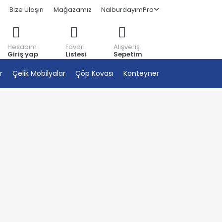
Bize Ulaşın
Mağazamız
NalburdayımPro
Hesabım
Favori
Alışveriş
Giriş yap
Listesi
Sepetim
r
Çelik Mobilyalar
Çöp Kovası
Konteyner