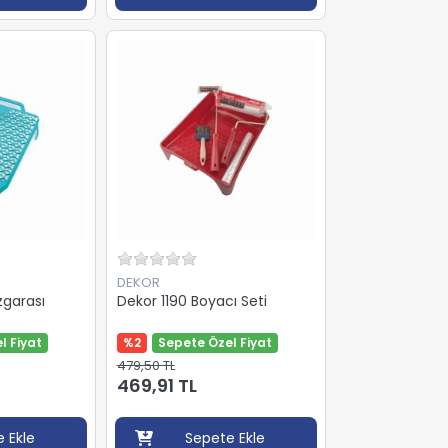
DEKOR
zgarası
Dekor 1190 Boyacı Seti
l Fiyat
%2
Sepete Özel Fiyat
479,50 TL
469,91 TL
 Ekle
Sepete Ekle