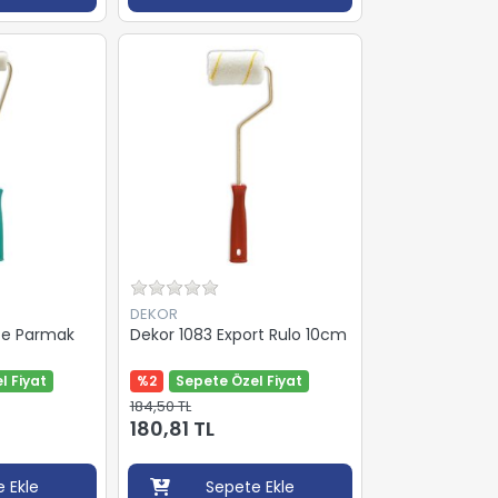
DEKOR
fe Parmak
Dekor 1083 Export Rulo 10cm
l Fiyat
%2
Sepete Özel Fiyat
184,50 TL
180,81 TL
 Ekle
Sepete Ekle