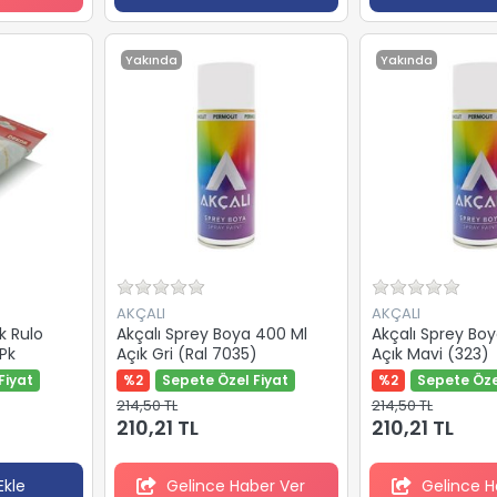
Yakında
Yakında
AKÇALI
AKÇALI
k Rulo
Akçalı Sprey Boya 400 Ml
Akçalı Sprey Bo
Pk
Açık Gri (Ral 7035)
Açık Mavi (323)
Fiyat
%2
Sepete Özel Fiyat
%2
Sepete Öze
214,50 TL
214,50 TL
210,21 TL
210,21 TL
Ekle
Gelince Haber Ver
Gelince H