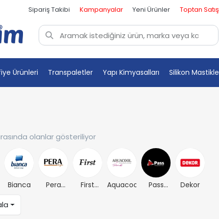
Sipariş Takibi
Kampanyalar
Yeni Ürünler
Toptan Satış
fiye Ürünleri
Transpaletler
Yapı Kimyasalları
Silikon Mastikle
rasında olanlar gösteriliyor
Bianca
Pera
First
Aquacool
Pass
Dekor
Boya
Boya
Boya
ala