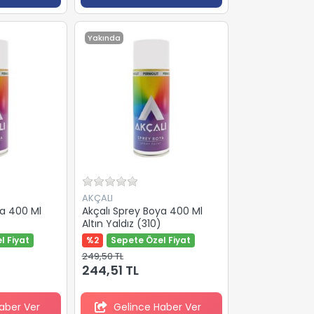
Yakında
AKÇALI
ya 400 Ml
Akçalı Sprey Boya 400 Ml
Altın Yaldız (310)
l Fiyat
%2
Sepete Özel Fiyat
249,50 TL
244,51 TL
aber Ver
Gelince Haber Ver