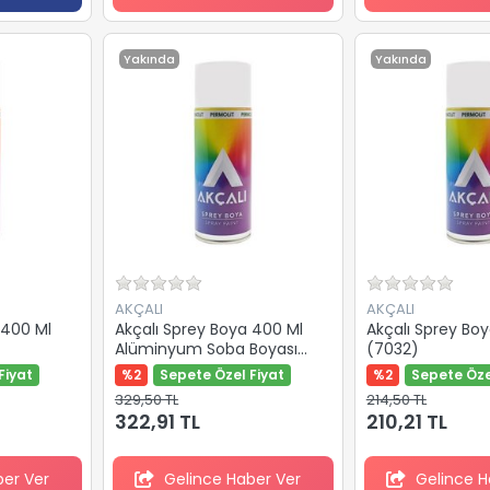
Yakında
Yakında
AKÇALI
AKÇALI
 400 Ml
Akçalı Sprey Boya 400 Ml
Akçalı Sprey Boy
Alüminyum Soba Boyası
(7032)
(903)
Fiyat
%2
Sepete Özel Fiyat
%2
Sepete Öze
329,50 TL
214,50 TL
322,91 TL
210,21 TL
ber Ver
Gelince Haber Ver
Gelince H