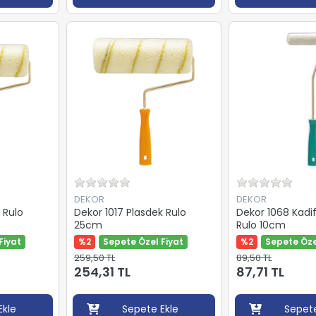
DEKOR
DEKOR
 Rulo
Dekor 1017 Plasdek Rulo
Dekor 1068 Kadi
25cm
Rulo 10cm
Fiyat
%2
Sepete Özel Fiyat
%2
Sepete Öze
259,50 TL
89,50 TL
254,31 TL
87,71 TL
Ekle
Sepete Ekle
Sepete