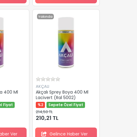
Yakında
AKÇALI
ya 400 Ml
Akçalı Sprey Boya 400 Ml
Lacivert (Ral 5002)
l Fiyat
%2
Sepete Özel Fiyat
214,50 TL
210,21 TL
aber Ver
Gelince Haber Ver