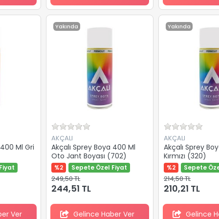
Yakında
Yakında
AKÇALI
AKÇALI
 400 Ml Gri
Akçalı Sprey Boya 400 Ml
Akçalı Sprey Bo
Oto Jant Boyası (702)
Kırmızı (320)
Fiyat
%2
Sepete Özel Fiyat
%2
Sepete Öze
249,50 TL
214,50 TL
244,51 TL
210,21 TL
ber Ver
Gelince Haber Ver
Gelince H