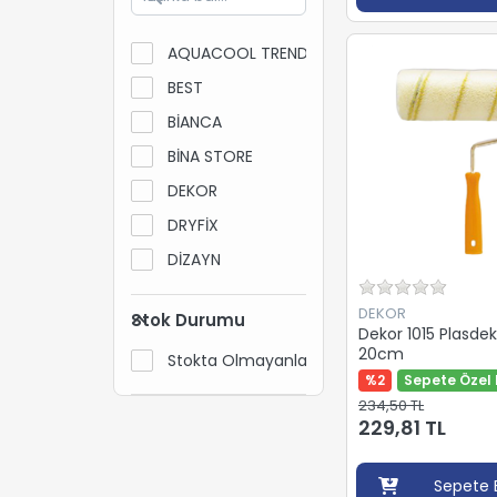
AQUACOOL TREND
BEST
BİANCA
BİNA STORE
DEKOR
DRYFİX
DİZAYN
HEMEL
DEKOR
Stok Durumu
LUNA
Dekor 1015 Plasdek
20cm
Stokta Olmayanları Gizle
MASTER
%2
Sepete Özel 
NEMKAR
234,50 TL
229,81 TL
PASS
PERA
Sepete 