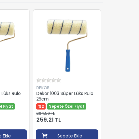
DEKOR
 Lüks Rulo
Dekor 1003 Süper Lüks Rulo
25cm
l Fiyat
%2
Sepete Özel Fiyat
264,50 TL
259,21 TL
 Ekle
Sepete Ekle