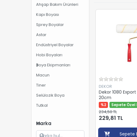
Ahşap Bakım Ürünleri
Kapı Boyası
Sprey Boyalar
Astar
Endüstriyel Boyalar
Hobi Boyaları
Boya Ekipmanları
Macun
Tiner
DEKOR
Dekor 1080 Export
Selülozik Boya
20cm
%2
Sepete Özel 
Tutkal
234,50 TL
229,81 TL
Marka
Sepete 