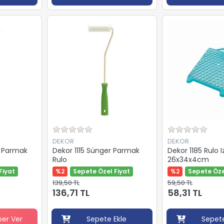
DEKOR
DEKOR
t Parmak
Dekor 1115 Sünger Parmak
Dekor 1185 Rulo I
Rulo
26x34x4cm
Fiyat
%2
Sepete Özel Fiyat
%2
Sepete Öze
139,50 TL
59,50 TL
136,71 TL
58,31 TL
ber Ver
Sepete Ekle
Sepete