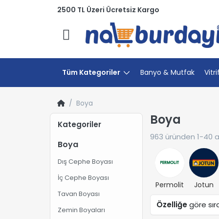
2500 TL Üzeri Ücretsiz Kargo
Menü
Tüm Kategoriler
Banyo & Mutfak
Vitri
Boya
Boya
Kategoriler
963
üründen
1-40
a
Boya
Dış Cephe Boyası
İç Cephe Boyası
Permolit
Jotun
Tavan Boyası
Özelliğe
göre sır
Zemin Boyaları