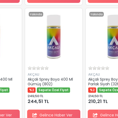
Yakında
Yakında
AKÇALI
AKÇALI
 400 Ml
Akçalı Sprey Boya 400 Ml
Akçalı Sprey Bo
Gümüş (802)
Parlak Siyah (32
9005)
Fiyat
%2
Sepete Özel Fiyat
%2
Sepete Öze
249,50 TL
214,50 TL
244,51 TL
210,21 TL
ber Ver
Gelince Haber Ver
Gelince H