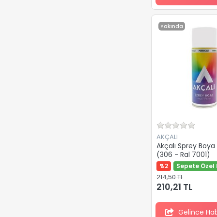
Yakında
AKÇALI
Akçalı Sprey Boya
(306 - Ral 7001)
%2
Sepete Özel 
214,50 TL
210,21 TL
Gelince Ha