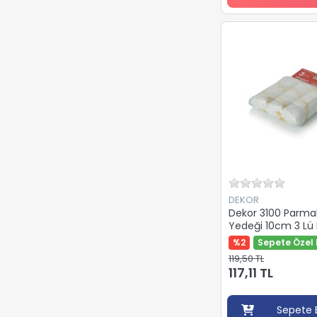
DEKOR
Dekor 3100 Parma
Yedeği 10cm 3 Lü 
%2
Sepete Özel 
119,50 TL
117,11 TL
Sepete 