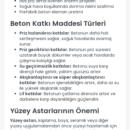
Hızlı priz alma istenen onarım projeleri
Soğuk hava koşullarında donma riskini azaltma
Prefabrik beton eleman üretimi
Beton Katkı Maddesi Türleri
Priz hızlandırıcı katkılar
: Betonun daha hızlı
sertleşmesini sağlar, soğuk havalarda avantaj
sunar.
Priz geciktirici katkılar
: Betonun priz süresini
uzatarak büyük dökümler veya sıcak havalarda
çalışma kolaylığı sağlar.
Su geçirimsizlik katkıları
: Betonu suya karşı
dirençli hale getirir, yalıtım gücünü artırır.
Akışkanlaştırıcı ve süper akışkanlaştırıcı
katkılar
: Betonun işlenebilirliğini artırır, daha az su
ile yüksek akışkanlık sağlar.
Lif katkılar
: Betonun çatlama direncini artırır ve
darbelere karşı dayanıklılığını güçlendirir.
Yüzey Astarlarının Önemi
Yüzey astarı
, kaplama, boya, seramik veya diğer
yüzey uygulamalarından önce yüzeyi hazırlamak için