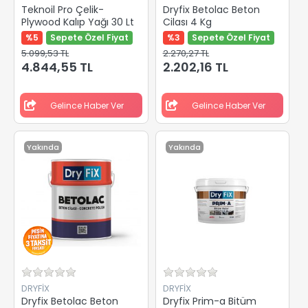
Teknoil Pro Çelik-
Dryfix Betolac Beton
Plywood Kalıp Yağı 30 Lt
Cilası 4 Kg
%5
Sepete Özel Fiyat
%3
Sepete Özel Fiyat
5.099,53 TL
2.270,27 TL
4.844,55 TL
2.202,16 TL
Gelince Haber Ver
Gelince Haber Ver
Yakında
Yakında
DRYFİX
DRYFİX
Dryfix Betolac Beton
Dryfix Prim-a Bitüm