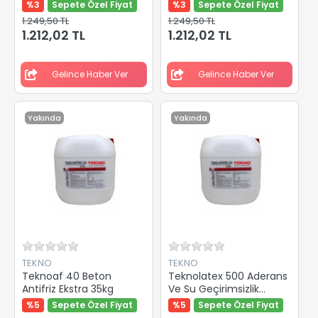
İzolasyon Astarı 5 Lt
Malzemesi 5 Lt
%3
Sepete Özel Fiyat
%3
Sepete Özel Fiyat
1.249,50 TL
1.249,50 TL
1.212,02 TL
1.212,02 TL
Gelince Haber Ver
Gelince Haber Ver
Yakında
Yakında
TEKNO
TEKNO
Teknoaf 40 Beton
Teknolatex 500 Aderans
Antifriz Ekstra 35kg
Ve Su Geçirimsizlik
Katkısı 10 Kg
%5
Sepete Özel Fiyat
%5
Sepete Özel Fiyat