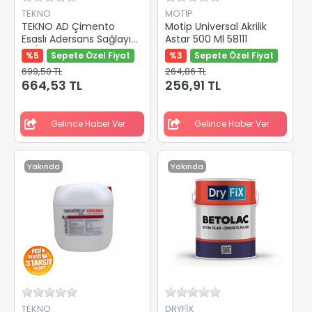
TEKNO
MOTİP
TEKNO AD Çimento
Motip Universal Akrilik
Esaslı Adersans Sağlayıcı
Astar 500 Ml 58111
20/1
%5
Sepete Özel Fiyat
%3
Sepete Özel Fiyat
699,50 TL
264,86 TL
664,53 TL
256,91 TL
Gelince Haber Ver
Gelince Haber Ver
Yakında
Yakında
TEKNO
DRYFİX