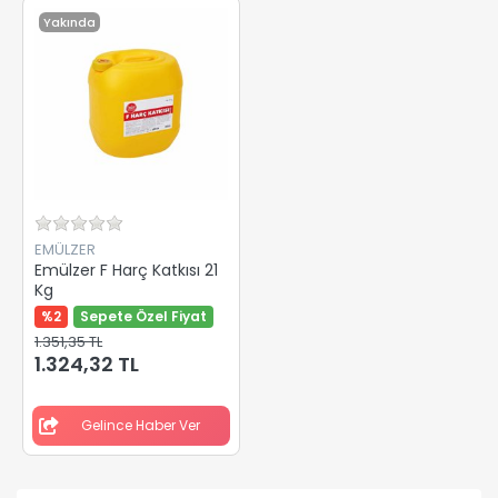
Yakında
EMÜLZER
Emülzer F Harç Katkısı 21
Kg
%2
Sepete Özel Fiyat
1.351,35 TL
1.324,32 TL
Gelince Haber Ver