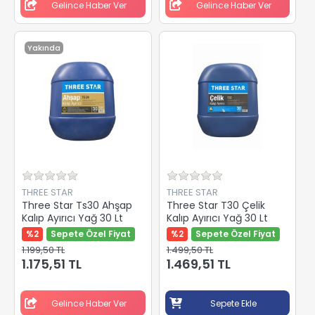
Gelince Haber Ver
Gelince Haber Ver
Yakında
THREE STAR
THREE STAR
Three Star Ts30 Ahşap
Three Star T30 Çelik
Kalıp Ayırıcı Yağ 30 Lt
Kalıp Ayırıcı Yağ 30 Lt
%2
Sepete Özel Fiyat
%2
Sepete Özel Fiyat
1.199,50 TL
1.499,50 TL
1.175,51 TL
1.469,51 TL
Gelince Haber Ver
Sepete Ekle