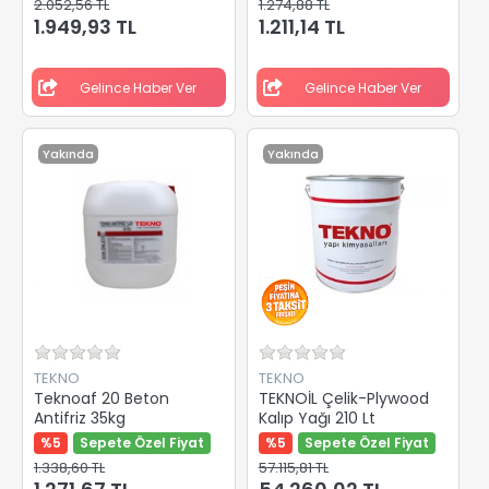
2.052,56 TL
1.274,88 TL
1.949,93 TL
1.211,14 TL
Gelince Haber Ver
Gelince Haber Ver
Yakında
Yakında
TEKNO
TEKNO
Teknoaf 20 Beton
TEKNOİL Çelik-Plywood
Antifriz 35kg
Kalıp Yağı 210 Lt
%5
Sepete Özel Fiyat
%5
Sepete Özel Fiyat
1.338,60 TL
57.115,81 TL