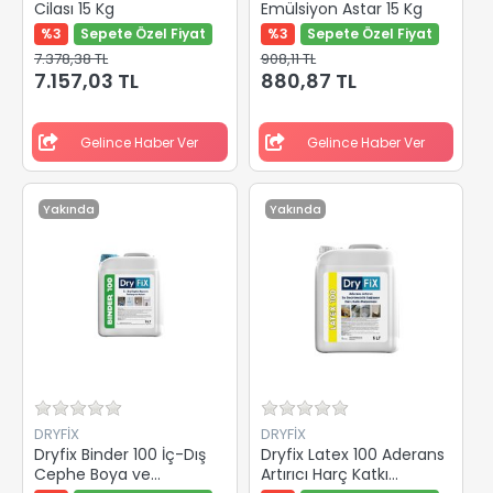
Cilası 15 Kg
Emülsiyon Astar 15 Kg
%3
Sepete Özel Fiyat
%3
Sepete Özel Fiyat
7.378,38 TL
908,11 TL
7.157,03 TL
880,87 TL
Gelince Haber Ver
Gelince Haber Ver
Yakında
Yakında
DRYFİX
DRYFİX
Dryfix Binder 100 İç-Dış
Dryfix Latex 100 Aderans
Cephe Boya ve
Artırıcı Harç Katkı