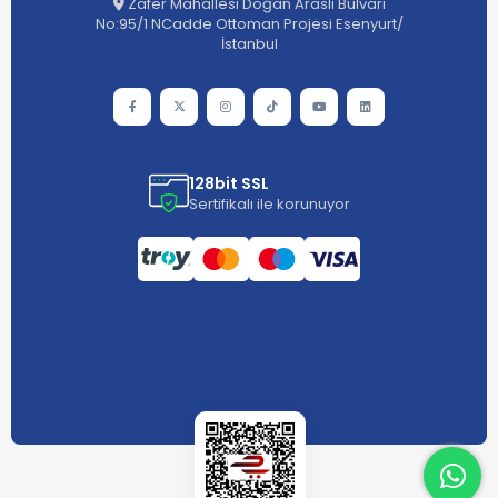
Zafer Mahallesi Doğan Araslı Bulvarı
No:95/1 NCadde Ottoman Projesi Esenyurt/
İstanbul
128bit SSL
Sertifikalı ile korunuyor
What