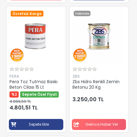
Ücretsiz Kargo
Yakında
PERA
ZBS
Pera Toz Tutmaz Baskı
Zbs Hidro Renkli Zemin
Beton Cilası 15 Lt
Betonu 20 Kg
%2
Sepete Özel Fiyat
3.250,00 TL
4.899,50 TL
4.801,51 TL
Sepete Ekle
Gelince Haber Ver