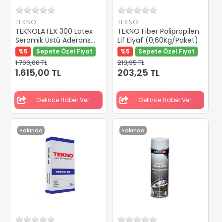
TEKNO
TEKNO
TEKNOLATEX 300 Latex
TEKNO Fiber Polipropilen
Seramik Üstü Aderans
Lif Elyaf (0,60Kg/Paket)
Arttırıcı 20/1
%5
Sepete Özel Fiyat
%5
Sepete Özel Fiyat
1.700,00 TL
213,95 TL
1.615,00 TL
203,25 TL
Gelince Haber Ver
Gelince Haber Ver
Yakında
Yakında