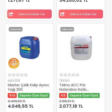
1.271,67 TL
54.260,02 TL
Gelince Haber Ver
Gelince Haber Ver
Yakında
Yakında
MASTER
TEKNO
Master Çelik Kalıp Ayırıcı
Tekno ACC Priz
Yağı 30lt
Hızlandırıcı Katkı
Malzemesi 35 Kg
%10
Sepete Özel Fiyat
%5
Sepete Özel Fiyat
4.499,50 TL
2.186,51 TL
4.049,55 TL
2.077,18 TL