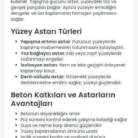
kullanılır. Yapışma gücünü artırır, yüzeydeki toz ve
gevşek parçaları bağlar. Ayrıca yüzeyin emiciliğini
dengeler ve üst kaplamanın homojen yayılmasını
sağlar.
Yüzey Astarı Türleri
Yapışma artırıcı astar
: Pürüzsüz yüzeylerde
kaplama malzemesinin tutunmasını kolaylaştırır.
Toz bağlayıcı astar
: Eski veya zayıf yüzeylerde
tozlanmayı engeller.
İzolasyon astarı
: Nem ve leke geçişini önleyerek
kaplamayı korur.
Derin nüfuzlu astar
: Gözenekli yüzeylerde
derinlemesine emilim sağlar, yüzeyi güçlendirir.
Beton Katkıları ve Astarların
Avantajları
Betonun dayanıklılığını artırır
Priz süresini kontrol ederek çalışma kolaylığı sağlar
Suya ve neme karşı direnci güçlendirir
Yüzey kaplamalarının ömrünü uzatır
İşçilik süresini kısaltır ve maliyeti düşürür