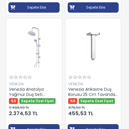
Sepete Ekle
Sepete Ekle
VENEZİA
VENEZİA
Venezia Anatolya
Venezia Ankastre Duş
Yağmur Duş Seti
Borusu 25 Cm Tavandan
5057293
Kare Paslanmaz
%5
Sepete Özel Fiyat
%5
Sepete Özel Fiyat
18.05.054
2.499,50 TL
479,50 TL
2.374,53 TL
455,53 TL