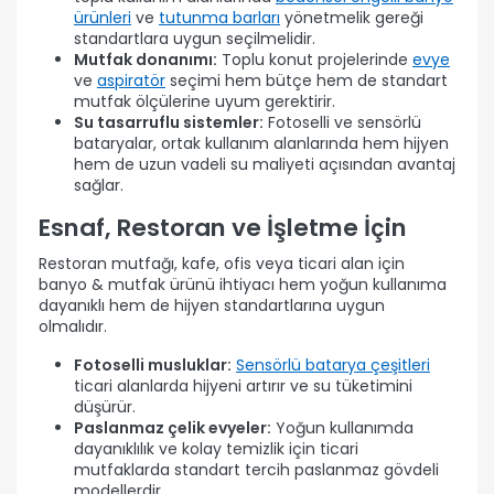
ürünleri
ve
tutunma barları
yönetmelik gereği
standartlara uygun seçilmelidir.
Mutfak donanımı:
Toplu konut projelerinde
evye
ve
aspiratör
seçimi hem bütçe hem de standart
mutfak ölçülerine uyum gerektirir.
Su tasarruflu sistemler:
Fotoselli ve sensörlü
bataryalar, ortak kullanım alanlarında hem hijyen
hem de uzun vadeli su maliyeti açısından avantaj
sağlar.
Esnaf, Restoran ve İşletme İçin
Restoran mutfağı, kafe, ofis veya ticari alan için
banyo & mutfak ürünü ihtiyacı hem yoğun kullanıma
dayanıklı hem de hijyen standartlarına uygun
olmalıdır.
Fotoselli musluklar:
Sensörlü batarya çeşitleri
ticari alanlarda hijyeni artırır ve su tüketimini
düşürür.
Paslanmaz çelik evyeler:
Yoğun kullanımda
dayanıklılık ve kolay temizlik için ticari
mutfaklarda standart tercih paslanmaz gövdeli
modellerdir.