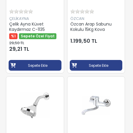
ÇELİKAYNA
ÖZCAN
Çelik Ayna Küvet
Özcan Arap Sabunu
Kaydırmaz C-1135
Kokulu 15Kg Kova
%1
Sepete Özel Fiyat
1.199,50 TL
29,50 TL
29,21 TL
Sepete Ekle
Sepete Ekle