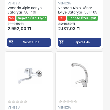
VENEZİA
VENEZİA
Venezia Alpin Banyo
Venezia Alpin Döner
Bataryası 5011401
Eviye Bataryası 5011405
%5
Sepete Özel Fiyat
%5
Sepete Özel Fiyat
3.149,50 TL
2.249,50 TL
2.992,03 TL
2.137,03 TL
Sepete Ekle
Sepete Ekle
VENEZİA
VENEZİA