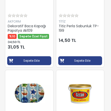
AKFORM
TİTİZ
Dekoratif Baca Kapağı
Titiz Perla Sabunluk TP-
Papatya Ak109
199
%10
Sepete Özel Fiyat
14,50 TL
34,50 TL
31,05 TL
Sepete Ekle
Sepete Ekle