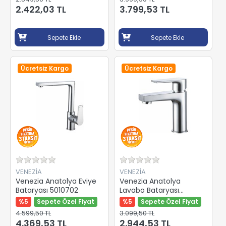
2.422,03 TL
3.799,53 TL
Sepete Ekle
Sepete Ekle
Ücretsiz Kargo
Ücretsiz Kargo
VENEZİA
VENEZİA
Venezia Anatolya Eviye
Venezia Anatolya
Bataryası 5010702
Lavabo Bataryası
5010704
%5
Sepete Özel Fiyat
%5
Sepete Özel Fiyat
4.599,50 TL
3.099,50 TL
4.369,53 TL
2.944,53 TL