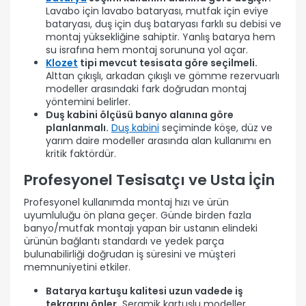
Lavabo için lavabo bataryası, mutfak için eviye
bataryası, duş için duş bataryası farklı su debisi ve
montaj yüksekliğine sahiptir. Yanlış batarya hem
su israfına hem montaj sorununa yol açar.
Klozet
tipi mevcut tesisata göre seçilmeli.
Alttan çıkışlı, arkadan çıkışlı ve gömme rezervuarlı
modeller arasındaki fark doğrudan montaj
yöntemini belirler.
Duş kabini ölçüsü banyo alanına göre
planlanmalı.
Duş kabini
seçiminde köşe, düz ve
yarım daire modeller arasında alan kullanımı en
kritik faktördür.
Profesyonel Tesisatçı ve Usta İçin
Profesyonel kullanımda montaj hızı ve ürün
uyumluluğu ön plana geçer. Günde birden fazla
banyo/mutfak montajı yapan bir ustanın elindeki
ürünün bağlantı standardı ve yedek parça
bulunabilirliği doğrudan iş süresini ve müşteri
memnuniyetini etkiler.
Batarya kartuşu kalitesi uzun vadede iş
tekrarını önler.
Seramik kartuşlu modeller