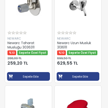
NEWARC
NEWARC
Newarc Taharat
Newarc Uzun Musluk
Musluğu 3036311
3136111
%10
Sepete Özel Fiyat
%10
Sepete Özel Fiyat
288,00 TL
699,50 TL
259,20 TL
629,55 TL
Sepete Ekle
Sepete Ekle