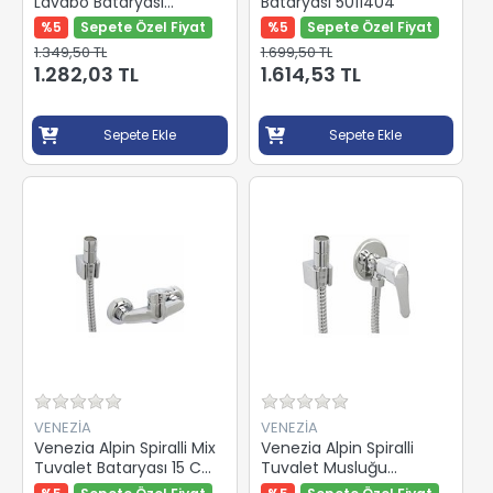
Lavabo Bataryası
Bataryası 5011404
5011403
%5
Sepete Özel Fiyat
%5
Sepete Özel Fiyat
1.349,50 TL
1.699,50 TL
1.282,03 TL
1.614,53 TL
Sepete Ekle
Sepete Ekle
VENEZİA
VENEZİA
Venezia Alpin Spiralli Mix
Venezia Alpin Spiralli
Tuvalet Bataryası 15 Cm
Tuvalet Musluğu
5011415
5097536