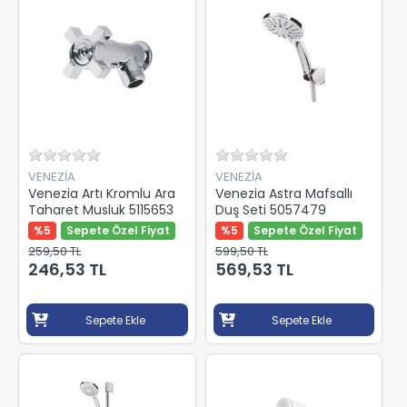
VENEZİA
VENEZİA
Venezia Artı Kromlu Ara
Venezia Astra Mafsallı
Taharet Musluk 5115653
Duş Seti 5057479
%5
Sepete Özel Fiyat
%5
Sepete Özel Fiyat
259,50 TL
599,50 TL
246,53 TL
569,53 TL
Sepete Ekle
Sepete Ekle