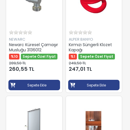
NEWARC
ALPER BANYO
Newarc Küresel Çamaşır
Kırmızı Süngerli Klozet
Musluğu 3136012
Kapağı
%10
Sepete Özel Fiyat
%1
Sepete Özel Fiyat
289,50 TL
249,50 TL
260,55 TL
247,01 TL
Sepete Ekle
Sepete Ekle