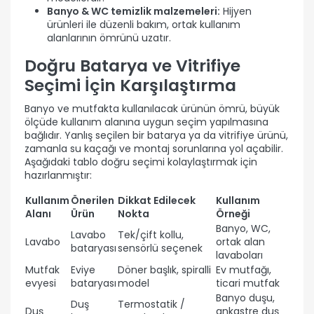
Banyo & WC temizlik malzemeleri:
Hijyen
ürünleri ile düzenli bakım, ortak kullanım
alanlarının ömrünü uzatır.
Doğru Batarya ve Vitrifiye
Seçimi İçin Karşılaştırma
Banyo ve mutfakta kullanılacak ürünün ömrü, büyük
ölçüde kullanım alanına uygun seçim yapılmasına
bağlıdır. Yanlış seçilen bir batarya ya da vitrifiye ürünü,
zamanla su kaçağı ve montaj sorunlarına yol açabilir.
Aşağıdaki tablo doğru seçimi kolaylaştırmak için
hazırlanmıştır:
Kullanım
Önerilen
Dikkat Edilecek
Kullanım
Alanı
Ürün
Nokta
Örneği
Banyo, WC,
Lavabo
Tek/çift kollu,
Lavabo
ortak alan
bataryası
sensörlü seçenek
lavaboları
Mutfak
Eviye
Döner başlık, spiralli
Ev mutfağı,
evyesi
bataryası
model
ticari mutfak
Banyo duşu,
Duş
Termostatik /
Duş
ankastre duş