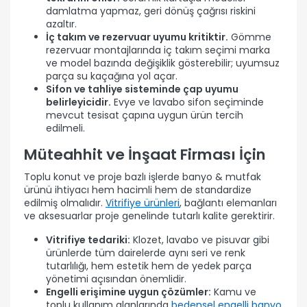
damlatma yapmaz, geri dönüş çağrısı riskini
azaltır.
İç takım ve rezervuar uyumu kritiktir.
Gömme
rezervuar montajlarında iç takım seçimi marka
ve model bazında değişiklik gösterebilir; uyumsuz
parça su kaçağına yol açar.
Sifon ve tahliye sisteminde çap uyumu
belirleyicidir.
Evye ve lavabo sifon seçiminde
mevcut tesisat çapına uygun ürün tercih
edilmeli.
Müteahhit ve İnşaat Firması İçin
Toplu konut ve proje bazlı işlerde banyo & mutfak
ürünü ihtiyacı hem hacimli hem de standardize
edilmiş olmalıdır.
Vitrifiye ürünleri
, bağlantı elemanları
ve aksesuarlar proje genelinde tutarlı kalite gerektirir.
Vitrifiye tedariki:
Klozet, lavabo ve pisuvar gibi
ürünlerde tüm dairelerde aynı seri ve renk
tutarlılığı, hem estetik hem de yedek parça
yönetimi açısından önemlidir.
Engelli erişimine uygun çözümler:
Kamu ve
toplu kullanım alanlarında
bedensel engelli banyo