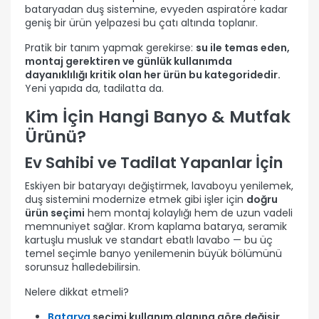
bataryadan duş sistemine, evyeden aspiratöre kadar
geniş bir ürün yelpazesi bu çatı altında toplanır.
Pratik bir tanım yapmak gerekirse:
su ile temas eden,
montaj gerektiren ve günlük kullanımda
dayanıklılığı kritik olan her ürün bu kategoridedir.
Yeni yapıda da, tadilatta da.
Kim İçin Hangi Banyo & Mutfak
Ürünü?
Ev Sahibi ve Tadilat Yapanlar İçin
Eskiyen bir bataryayı değiştirmek, lavaboyu yenilemek,
duş sistemini modernize etmek gibi işler için
doğru
ürün seçimi
hem montaj kolaylığı hem de uzun vadeli
memnuniyet sağlar. Krom kaplama batarya, seramik
kartuşlu musluk ve standart ebatlı lavabo — bu üç
temel seçimle banyo yenilemenin büyük bölümünü
sorunsuz halledebilirsin.
Nelere dikkat etmeli?
Batarya
seçimi kullanım alanına göre değişir.