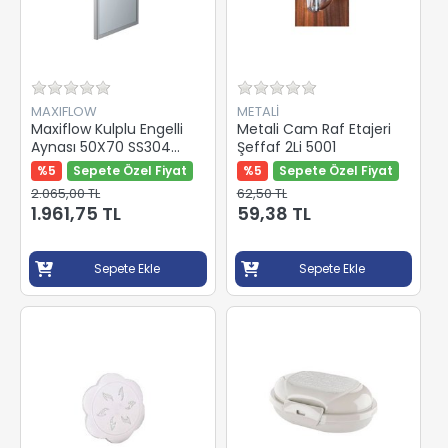
MAXIFLOW
METALİ
Maxiflow Kulplu Engelli
Metali Cam Raf Etajeri
Aynası 50X70 SS304
Şeffaf 2Li 5001
13588
%5
Sepete Özel Fiyat
%5
Sepete Özel Fiyat
2.065,00 TL
62,50 TL
1.961,75 TL
59,38 TL
Sepete Ekle
Sepete Ekle