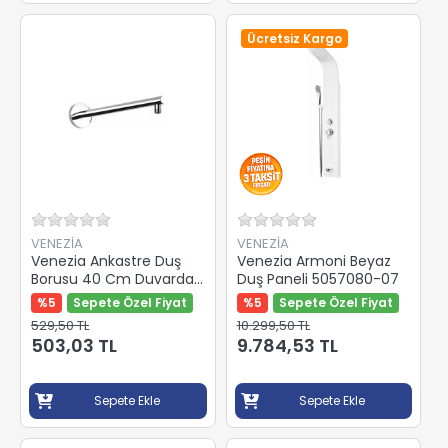
Ücretsiz Kargo
VENEZİA
VENEZİA
Venezia Ankastre Duş
Venezia Armoni Beyaz
Borusu 40 Cm Duvardan
Duş Paneli 5057080-07
Yuvarlak Paslanmaz
%5
Sepete Özel Fiyat
%5
Sepete Özel Fiyat
18.05.051
529,50 TL
10.299,50 TL
503,03 TL
9.784,53 TL
Sepete Ekle
Sepete Ekle