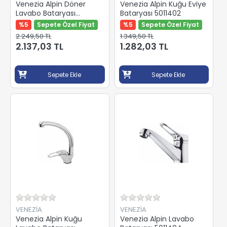
Venezia Alpin Döner
Venezia Alpin Kuğu Eviye
Lavabo Bataryası
Bataryası 5011402
5011406
%5
Sepete Özel Fiyat
%5
Sepete Özel Fiyat
2.249,50 TL
1.349,50 TL
2.137,03 TL
1.282,03 TL
Sepete Ekle
Sepete Ekle
VENEZİA
VENEZİA
Venezia Alpin Kuğu
Venezia Alpin Lavabo