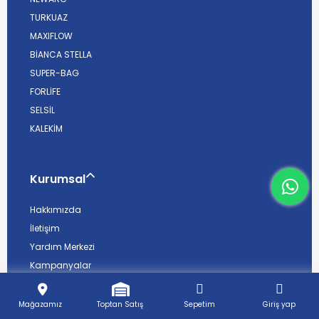
TURKUAZ
MAXIFLOW
BİANCA STELLA
SUPER-BAG
FORLİFE
SELSİL
KALEKİM
Kurumsal
What
Hakkımızda
İletişim
Yardım Merkezi
Kampanyalar
Toptan Satış
B2B Başvuru Formu
Mağazamız
Toptan Satış
Sepetim
Giriş yap