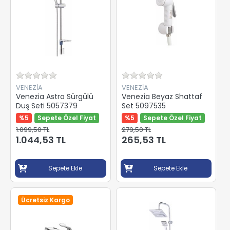
VENEZİA
VENEZİA
Venezia Astra Sürgülü
Venezia Beyaz Shattaf
Duş Seti 5057379
Set 5097535
%5
Sepete Özel Fiyat
%5
Sepete Özel Fiyat
1.099,50 TL
279,50 TL
1.044,53 TL
265,53 TL
Sepete Ekle
Sepete Ekle
Ücretsiz Kargo