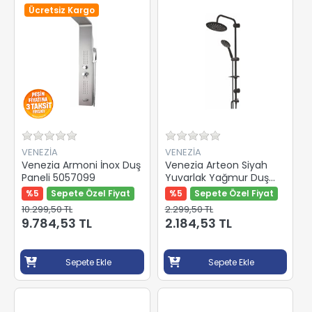
Ücretsiz Kargo
VENEZİA
VENEZİA
Venezia Armoni İnox Duş
Venezia Arteon Siyah
Paneli 5057099
Yuvarlak Yağmur Duş
Seti 5057202
%5
Sepete Özel Fiyat
%5
Sepete Özel Fiyat
10.299,50 TL
2.299,50 TL
9.784,53 TL
2.184,53 TL
Sepete Ekle
Sepete Ekle