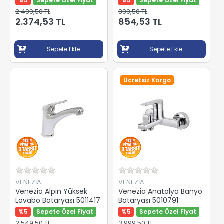
%5
Sepete Özel Fiyat
%5
Sepete Özel Fiyat
2.499,50 TL
899,50 TL
2.374,53 TL
854,53 TL
Sepete Ekle
Sepete Ekle
Ücretsiz Kargo
VENEZİA
VENEZİA
Venezia Alpin Yüksek
Venezia Anatolya Banyo
Lavabo Bataryası 5011417
Bataryası 5010791
%5
Sepete Özel Fiyat
%5
Sepete Özel Fiyat
2.549,50 TL
3.999,50 TL