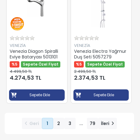
VENEZİA
VENEZİA
Venezia Diagon Spiralli
Venezia Electra Yağmur
Eviye Bataryası 5013101
Duş Seti 5057279
%5
Sepete Özel Fiyat
%5
Sepete Özel Fiyat
4.499,50 TL
2.499,50 TL
4.274,53 TL
2.374,53 TL
Sepete Ekle
Sepete Ekle
Geri
1
2
3
...
79
İleri