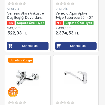
VENEZİA
VENEZİA
Venezia Alpin Ankastre
Venezia Alpin Aplike
Duş Başlığı Duvardan
Eviye Bataryası 5011407
5057870
%5
Sepete Özel Fiyat
%5
Sepete Özel Fiyat
549,50 TL
2.499,50 TL
522,03 TL
2.374,53 TL
Sepete Ekle
Sepete Ekle
Ücretsiz Kargo