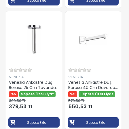
Sepete Ekle
Sepete Ekle
VENEZİA
VENEZİA
Venezia Ankastre Duş
Venezia Ankastre Duş
Borusu 25 Cm Tavandan
Borusu 40 Cm Duvardan
Yuvarlak Paslanmaz
Kare Paslanmaz
%5
Sepete Özel Fiyat
%5
Sepete Özel Fiyat
18.05.053
18.05.052
399,50 TL
579,50 TL
379,53 TL
550,53 TL
Sepete Ekle
Sepete Ekle