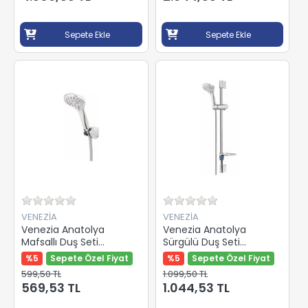
Sepete Ekle
Sepete Ekle
VENEZİA
VENEZİA
Venezia Anatolya
Venezia Anatolya
Mafsallı Duş Seti
Sürgülü Duş Seti
5057445
5057345
%5
Sepete Özel Fiyat
%5
Sepete Özel Fiyat
599,50 TL
1.099,50 TL
569,53 TL
1.044,53 TL