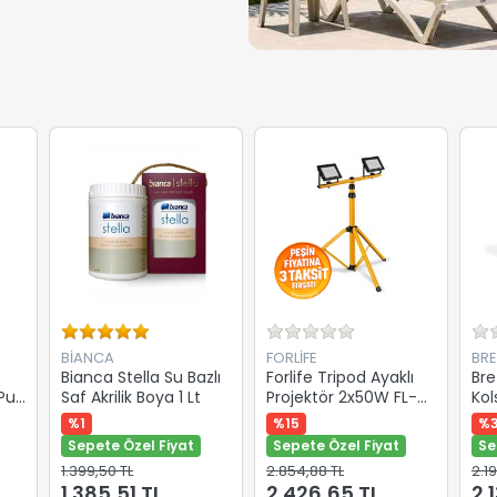
BİANCA
FORLIFE
BR
Bianca Stella Su Bazlı
Forlife Tripod Ayaklı
Bre
 Pu
Saf Akrilik Boya 1 Lt
Projektör 2x50W FL-
Kol
6040
%1
%15
%
Sepete Özel Fiyat
Sepete Özel Fiyat
Se
1.399,50 TL
2.854,88 TL
2.1
1.385,51 TL
2.426,65 TL
2.