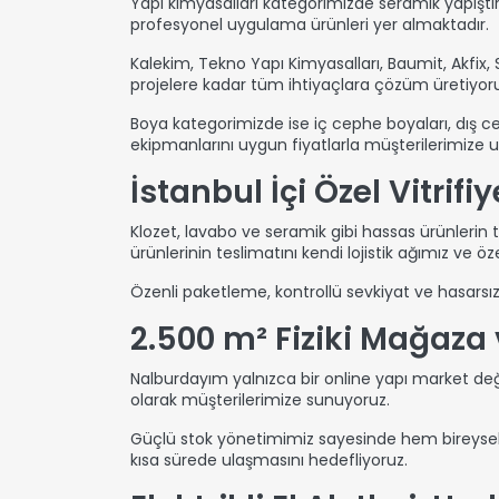
Yapı kimyasalları kategorimizde seramik yapıştırıcı
profesyonel uygulama ürünleri yer almaktadır.
Kalekim, Tekno Yapı Kimyasalları, Baumit, Akfix,
projelere kadar tüm ihtiyaçlara çözüm üretiyoru
Boya kategorimizde ise iç cephe boyaları, dış c
ekipmanlarını uygun fiyatlarla müşterilerimize ul
İstanbul İçi Özel Vitrifi
Klozet, lavabo ve seramik gibi hassas ürünlerin t
ürünlerinin teslimatını kendi lojistik ağımız ve ö
Özenli paketleme, kontrollü sevkiyat ve hasarsız
2.500 m² Fiziki Mağaza 
Nalburdayım yalnızca bir online yapı market değ
olarak müşterilerimize sunuyoruz.
Güçlü stok yönetimimiz sayesinde hem bireysel s
kısa sürede ulaşmasını hedefliyoruz.