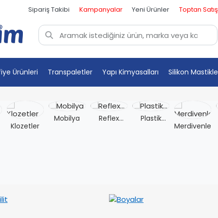
Sipariş Takibi
Kampanyalar
Yeni Ürünler
Toptan Satış
fiye Ürünleri
Transpaletler
Yapı Kimyasalları
Silikon Mastikle
Mobilya
Reflex
Plastik
Klozetler
Merdivenler
Eldiven
Dolaplar