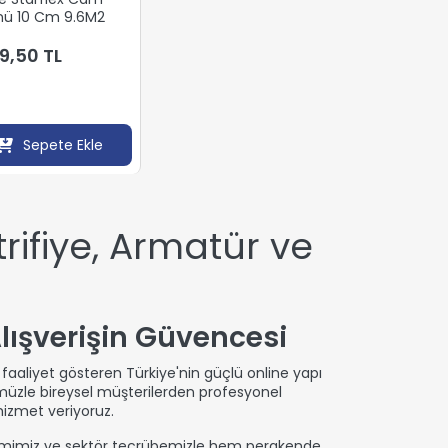
nü 10 Cm 9.6M2
9,50 TL
Sepete Ekle
rifiye, Armatür ve
lışverişin Güvencesi
 faaliyet gösteren Türkiye'nin güçlü online yapı
ümüzle bireysel müşterilerden profesyonel
hizmet veriyoruz.
hacmimiz ve sektör tecrübemizle hem perakende