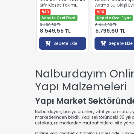
Sıfır Klozet Takımı
Arıtma Su Girişli Ev
(Duroplast yavaş
Bataryası Krom
%10
%10
kapanır kapak)
150589SP
Sepete Özel Fiyat
Sepete Özel Fiyat
9.499,50 TL
6.444,00 TL
8.549,55 TL
5.799,60 TL
Sepete Ekle
Sepete Ekle
Nalburdayım Online
Yapı Malzemeleri
Yapı Market Sektöründe
Nalburdayım, banyo ürünleri, vitrifiye, armatür,
marketlerinden biridir. Yapı sektöründeki 30 yıl
ustalara, mimarlardan müteahhitlere, site yönet
Online yapı market altyapımız sayesinde Türkiy