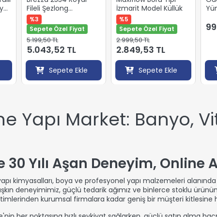
iye
Fileli Şezlong
İzmarit Model Küllük
Yü
Antrasit/antrasit
%3
%5
99
Sepete Özel Fiyat
Sepete Özel Fiyat
5.199,50 TL
2.999,50 TL
5.043,52 TL
2.849,53 TL
Sepete Ekle
Sepete Ekle
 Yapı Market: Banyo, Vit
 30 Yılı Aşan Deneyim, Online A
 yapı kimyasalları, boya ve profesyonel yapı malzemeleri alanında
ı aşkın deneyimimiz, güçlü tedarik ağımız ve binlerce stoklu ürün
imlerinden kurumsal firmalara kadar geniş bir müşteri kitlesine 
e'nin her noktasına hızlı sevkiyat sağlarken, güçlü satın alma 