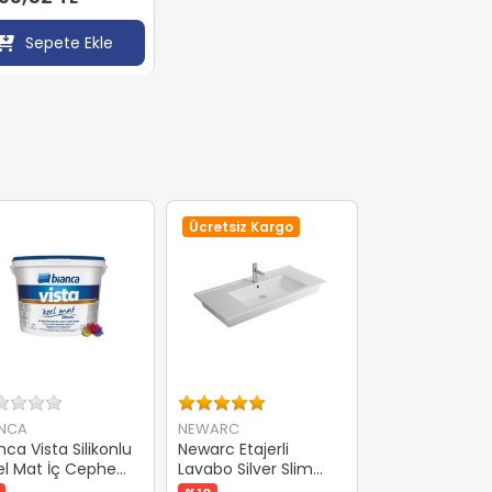
Sepete Ekle
Ücretsiz Kargo
ANCA
NEWARC
nca Vista Silikonlu
Newarc Etajerli
l Mat İç Cephe
Lavabo Silver Slim
ası 10 Kg
80X45X2,5Cm 501080