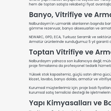
hem de toptan satışta rekabetçi fiyat avantajla
Banyo, Vitrifiye ve Ar
Nalburdayım'ın uzmanlık alanlarının başında banyo
gömme rezervuar, banyo aksesuarları ve armatür
NEWARC, GPD, ECA, Turkuaz Seramik ve sektörün önd
Armatür ürünlerinde sunduğumuz 5 yıl garanti de
Toptan Vitrifiye ve Ar
Nalburdayım yalnızca son kullanıcıya değil; müte
proje firmalarına da profesyonel tedarik hizmet
Yüksek stok kapasitemiz, güçlü satın alma gücüm
klozet, lavabo, banyo dolabı, armatür ve vitrifiy
Kurumsal müşterilerimiz için; proje bazlı fiyatla
kurumsal satış temsilcisi desteği ile işletmelerin
Yapı Kimyasalları ve B