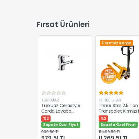
Fırsat Ürünleri
Ücretsiz Kargo
TURKUAZ
THREE STAR
Turkuaz Cerastyle
Three Star 2.5 Ton
Garda Lavabo
Transpalet Kırmızı
Bataryası Krom
Teker Cm25
%2
%2
Sepete Özel Fiyat
Sepete Özel Fiyat
999,50 TL
11.499,50 TL
979,51 TL
11.269,51 TL