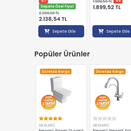
%7
%5
1.999,50 TL
22''
1.899,52 TL
Sepete Özel Fiyat
2.299,50 TL
2.138,54 TL
Sepete Ekle
Sepete Ekle
Popüler Ürünler
Ücretsiz Kargo
Ücretsiz Kargo
NEWARC
NEWARC
Newarc Power Duvara
Newarc Newart Spir