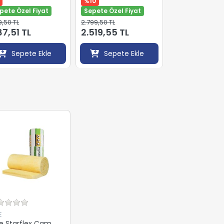
%10
pete Özel Fiyat
Sepete Özel Fiyat
9,50 TL
2.799,50 TL
187,51 TL
2.519,55 TL
Sepete Ekle
Sepete Ekle
E
e Starflex Cam