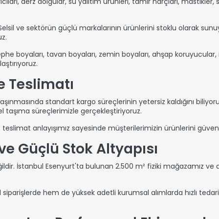
ları, derz dolgular, su yalıtım ürünleri, tamir harçları, mastikler, 
 Selsil ve sektörün güçlü markalarının ürünlerini stoklu olarak su
z.
ephe boyaları, tavan boyaları, zemin boyaları, ahşap koruyucula
aştırıyoruz.
ye Teslimatı
aşınmasında standart kargo süreçlerinin yetersiz kaldığını biliyoru
zel taşıma süreçlerimizle gerçekleştiriyoruz.
 teslimat anlayışımız sayesinde müşterilerimizin ürünlerini güvenl
ve Güçlü Stok Altyapısı
ildir. İstanbul Esenyurt'ta bulunan 2.500 m² fiziki mağazamız ve
iparişlerde hem de yüksek adetli kurumsal alımlarda hızlı tedarik