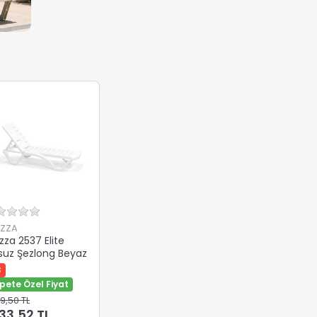
EZZA
zza 2537 Elite
suz Şezlong Beyaz
3
pete Özel Fiyat
99,50 TL
133,52 TL