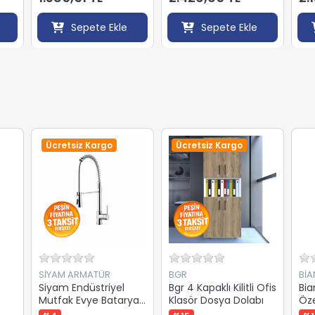
Sepete Ekle
Sepete Ekle
Ücretsiz Kargo
Ücretsiz Kargo
SİYAM ARMATÜR
BGR
Bİ
Siyam Endüstriyel
Bgr 4 Kapaklı Kilitli Ofis
Bia
Mutfak Evye Bataryası
Klasör Dosya Dolabı
Öze
Krom 058012
Boy