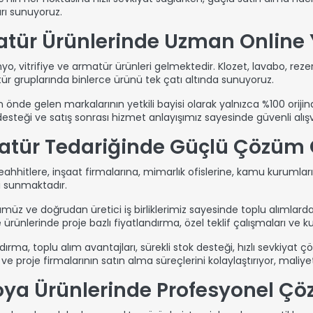
rı sunuyoruz.
matür Ürünlerinde Uzman Online
, vitrifiye ve armatür ürünleri gelmektedir. Klozet, lavabo, rezer
 gruplarında binlerce ürünü tek çatı altında sunuyoruz.
e gelen markalarının yetkili bayisi olarak yalnızca %100 orijinal 
steği ve satış sonrası hizmet anlayışımız sayesinde güvenli alışv
matür Tedariğinde Güçlü Çözüm 
ahhitlere, inşaat firmalarına, mimarlık ofislerine, kamu kurumların
i sunmaktadır.
üz ve doğrudan üretici iş birliklerimiz sayesinde toplu alımlarda
e ürünlerinde proje bazlı fiyatlandırma, özel teklif çalışmaları ve
ndırma, toplu alım avantajları, sürekli stok desteği, hızlı sevkiyat
 ve proje firmalarının satın alma süreçlerini kolaylaştırıyor, maliye
oya Ürünlerinde Profesyonel Çö