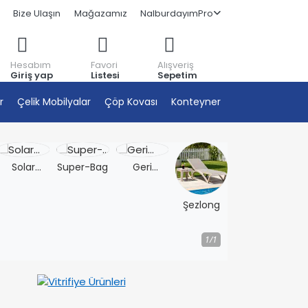
Bize Ulaşın
Mağazamız
NalburdayımPro
Hesabım
Favori
Alışveriş
Giriş yap
Listesi
Sepetim
r
Çelik Mobilyalar
Çöp Kovası
Konteyner
Solar
Super-Bag
Geri
Aydınlatma
Dönüşüm
Kutusu
Şezlong
1/1