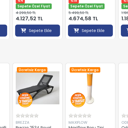
%4
%15
%1
Sepete Özel Fiyat
Sepete Özel Fiyat
Se
4.299,50 TL
5.499,50 TL
1.19
4.127,52 TL
4.674,58 TL
1.
Sepete Ekle
Sepete Ekle
Ücretsiz Kargo
Ücretsiz Kargo
BREZZA
MAXIFLOW
OD
alli
Brezza 2534 Royal
Maxiflow Boru Tipi
Od