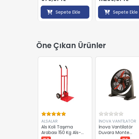
Sepete Ekle
Sepete Ekle
Öne Çıkan Ürünler
ALSALAR
İNOVA VANTİLATÖR
Als Koli Taşıma
İnova Vantilatör
Arabası 150 Kg Als-
Duvara Monte
0009
Edilebilir Stand Fan