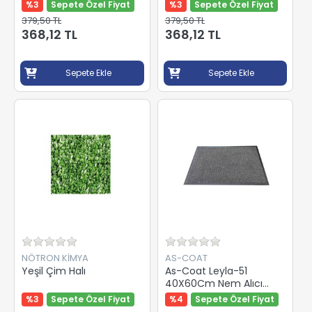
100cm
%3
Sepete Özel Fiyat
%3
Sepete Özel Fiyat
379,50 TL
379,50 TL
368,12 TL
368,12 TL
Sepete Ekle
Sepete Ekle
NÖTRON KİMYA
AS-COAT
Yeşil Çim Halı
As-Coat Leyla-51
40X60Cm Nem Alıcı
Paspas Gri
%3
Sepete Özel Fiyat
%4
Sepete Özel Fiyat