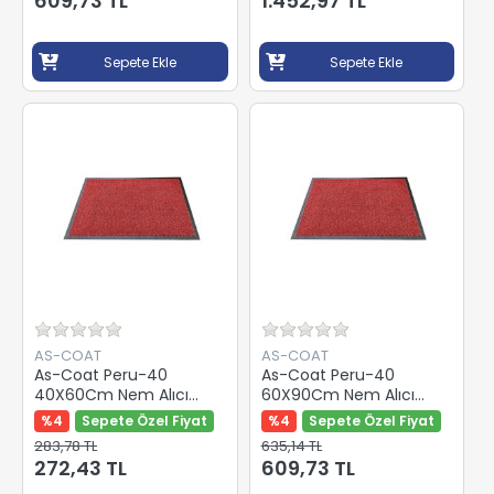
609,73 TL
1.452,97 TL
Sepete Ekle
Sepete Ekle
AS-COAT
AS-COAT
As-Coat Peru-40
As-Coat Peru-40
40X60Cm Nem Alıcı
60X90Cm Nem Alıcı
Paspas Kırmızı
Paspas Kırmızı
%4
Sepete Özel Fiyat
%4
Sepete Özel Fiyat
283,78 TL
635,14 TL
272,43 TL
609,73 TL