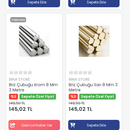
Sepete Ekle
Sepete Ekle
Yakında
BİNA STORE
BİNA STORE
Briz Çubuğu Krom 8 Mm
Briz Çubuğu Sarı 8 Mm 3
3 Metre
Metre
%3
Sepete Özel Fiyat
%3
Sepete Özel Fiyat
149,50 TL
149,50 TL
145,02 TL
145,02 TL
Gelince Haber Ver
Sepete Ekle