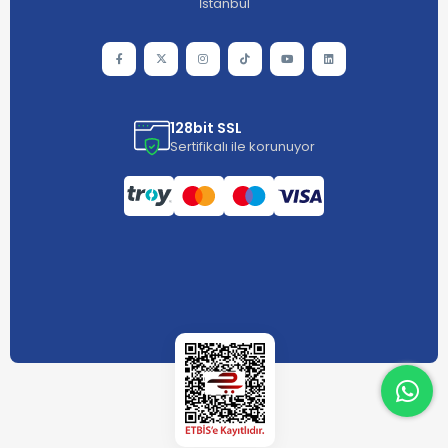
İstanbul
128bit SSL
Sertifikalı ile korunuyor
What