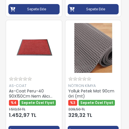
Sepete Ekle
Sepete Ekle
AS-COAT
NÖTRON KİMYA
As-Coat Peru-40
Yolluk Petek Mat 90cm
90X150Cm Nem Alıcı
Gri (mt)
Paspas Kırmızı
%4
Sepete Özel Fiyat
%3
Sepete Özel Fiyat
1.513,51 TL
339,50 TL
1.452,97 TL
329,32 TL