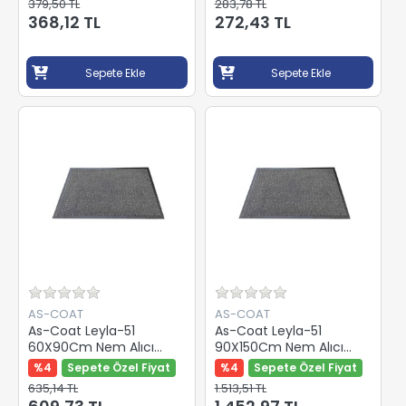
379,50 TL
283,78 TL
368,12 TL
272,43 TL
Sepete Ekle
Sepete Ekle
AS-COAT
AS-COAT
As-Coat Leyla-51
As-Coat Leyla-51
60X90Cm Nem Alıcı
90X150Cm Nem Alıcı
Paspas Gri
Paspas Gri
%4
Sepete Özel Fiyat
%4
Sepete Özel Fiyat
635,14 TL
1.513,51 TL