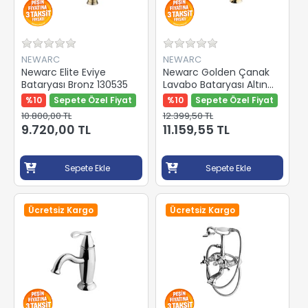
NEWARC
NEWARC
Newarc Elite Eviye
Newarc Golden Çanak
Bataryası Bronz 130535
Lavabo Bataryası Altın
951001
%10
Sepete Özel Fiyat
%10
Sepete Özel Fiyat
10.800,00 TL
12.399,50 TL
9.720,00 TL
11.159,55 TL
Sepete Ekle
Sepete Ekle
Ücretsiz Kargo
Ücretsiz Kargo