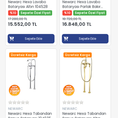
Newarc Hexa Lavabo
Newarc Hexa Lavabo
Bataryası Altın 104528
Bataryası Parlak Bakır
104521S
%10
Sepete Özel Fiyat
%10
Sepete Özel Fiyat
17.280,00 TL
18.720,00 TL
15.552,00 TL
16.848,00 TL
Sepete Ekle
Sepete Ekle
Ücretsiz Kargo
Ücretsiz Kargo
NEWARC
NEWARC
Newarc Hexa Tabandan
Newarc Hexa Tabandan