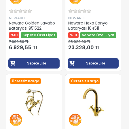
NEWARC
NEWARC
Newarc Golden Lavabo
Newarc Hexa Banyo
Bataryası 951522
Bataryası 104511
%10
Sepete Özel Fiyat
%10
Sepete Özel Fiyat
7.699,50 TL
25.920,00 TL
6.929,55 TL
23.328,00 TL
Sepete Ekle
Sepete Ekle
Ücretsiz Kargo
Ücretsiz Kargo