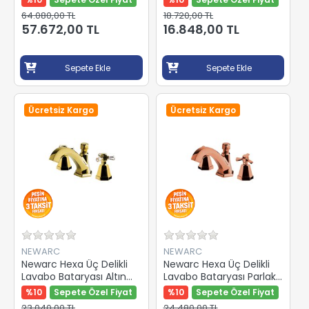
64.080,00 TL
18.720,00 TL
57.672,00 TL
16.848,00 TL
Sepete Ekle
Sepete Ekle
Ücretsiz Kargo
Ücretsiz Kargo
NEWARC
NEWARC
Newarc Hexa Üç Delikli
Newarc Hexa Üç Delikli
Lavabo Bataryası Altın
Lavabo Bataryası Parlak
104578
Bakır 104561S
%10
Sepete Özel Fiyat
%10
Sepete Özel Fiyat
23.040,00 TL
24.480,00 TL