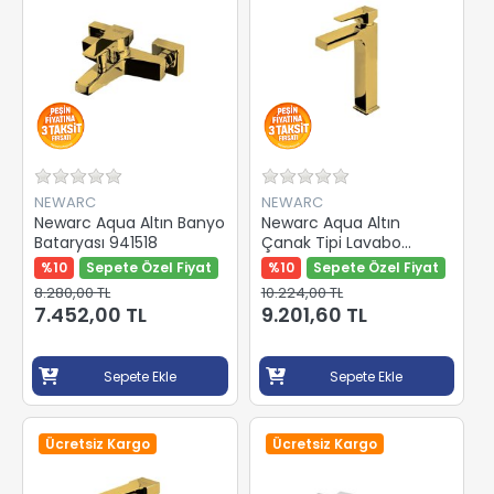
NEWARC
NEWARC
Newarc Aqua Altın Banyo
Newarc Aqua Altın
Bataryası 941518
Çanak Tipi Lavabo
Bataryası 941008
%10
Sepete Özel Fiyat
%10
Sepete Özel Fiyat
8.280,00 TL
10.224,00 TL
7.452,00 TL
9.201,60 TL
Sepete Ekle
Sepete Ekle
Ücretsiz Kargo
Ücretsiz Kargo