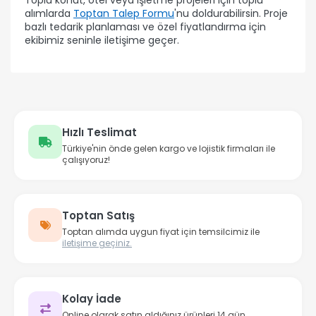
Toplu konut, otel veya işletme projeleri için toplu
alımlarda
Toptan Talep Formu
'nu doldurabilirsin. Proje
bazlı tedarik planlaması ve özel fiyatlandırma için
ekibimiz seninle iletişime geçer.
Hızlı Teslimat
Türkiye'nin önde gelen kargo ve lojistik firmaları ile
çalışıyoruz!
Toptan Satış
Toptan alımda uygun fiyat için temsilcimiz ile
iletişime geçiniz.
Kolay İade
Online olarak satın aldığınız ürünleri 14 gün