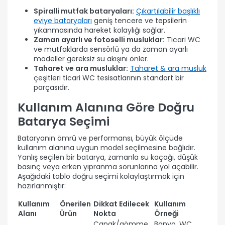
Spiralli mutfak bataryaları:
Çıkartılabilir başlıklı
eviye bataryaları
geniş tencere ve tepsilerin
yıkanmasında hareket kolaylığı sağlar.
Zaman ayarlı ve fotoselli musluklar:
Ticari WC
ve mutfaklarda sensörlü ya da zaman ayarlı
modeller gereksiz su akışını önler.
Taharet ve ara musluklar:
Taharet & ara musluk
çeşitleri ticari WC tesisatlarının standart bir
parçasıdır.
Kullanım Alanına Göre Doğru
Batarya Seçimi
Bataryanın ömrü ve performansı, büyük ölçüde
kullanım alanına uygun model seçilmesine bağlıdır.
Yanlış seçilen bir batarya, zamanla su kaçağı, düşük
basınç veya erken yıpranma sorunlarına yol açabilir.
Aşağıdaki tablo doğru seçimi kolaylaştırmak için
hazırlanmıştır:
Kullanım
Önerilen
Dikkat Edilecek
Kullanım
Alanı
Ürün
Nokta
Örneği
Çanak/gömme
Banyo, WC,