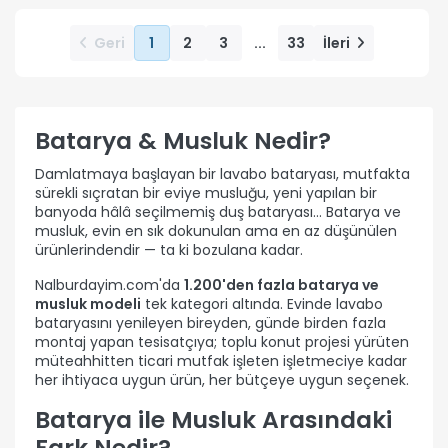
Geri
1
2
3
...
33
İleri
Batarya & Musluk Nedir?
Damlatmaya başlayan bir lavabo bataryası, mutfakta
sürekli sıçratan bir eviye musluğu, yeni yapılan bir
banyoda hâlâ seçilmemiş duş bataryası… Batarya ve
musluk, evin en sık dokunulan ama en az düşünülen
ürünlerindendir — ta ki bozulana kadar.
Nalburdayim.com'da
1.200'den fazla batarya ve
musluk modeli
tek kategori altında. Evinde lavabo
bataryasını yenileyen bireyden, günde birden fazla
montaj yapan tesisatçıya; toplu konut projesi yürüten
müteahhitten ticari mutfak işleten işletmeciye kadar
her ihtiyaca uygun ürün, her bütçeye uygun seçenek.
Batarya ile Musluk Arasındaki
Fark Nedir?