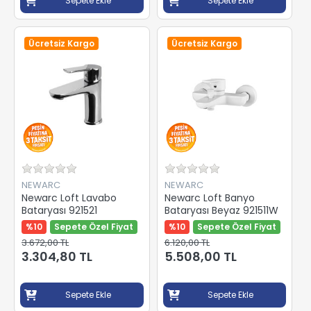
Sepete Ekle
Sepete Ekle
Ücretsiz Kargo
Ücretsiz Kargo
NEWARC
NEWARC
Newarc Loft Lavabo
Newarc Loft Banyo
Bataryası 921521
Bataryası Beyaz 921511W
%10
Sepete Özel Fiyat
%10
Sepete Özel Fiyat
3.672,00 TL
6.120,00 TL
3.304,80 TL
5.508,00 TL
Sepete Ekle
Sepete Ekle