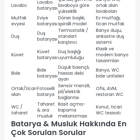
Lavabo
Lavabo
lavaboya göre
ortak alan
bataryası
yükseklik
lavaboları
Mutfak
Eviye
Döner başlık,
Ev mutfağı,
evyesi
bataryası
spiralli model
ticari mutfak
Termostatik /
Banyo duşu,
Duş
Duş
standart
ankastre duş
bataryası
karıştırıcı
sistemi
Klasik ve
Küvet
Duş başlığı
Küvet
modern banyo
bataryası
uyumluluğu
tasarımları
Düşük basınçlı,
Bide
Banyo, WC
Bide
hassas debi
bataryası
bide üniteleri
ayarı
Sensör menzili,
Ortak/ticari
Fotoselli
Ofis, AVM,
pil/elektrik
alan
batarya
restoran WC
bağlantısı
Taharet
Basit açma-
WC /
Konut, ticari
& ara
kapama
taharet
WC tesisatı
musluk
mekanizması
Batarya & Musluk Hakkında En
Çok Sorulan Sorular