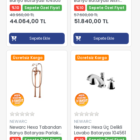
Banyo Bataryası 104505
Banyo Bataryası Altın
104515
%10
Sepete Özel Fiyat
%10
Sepete Özel Fiyat
48.960,00 TL
57.600,00 TL
44.064,00 TL
51.840,00 TL
Sepete Ekle
Sepete Ekle
Ücretsiz Kargo
Ücretsiz Kargo
NEWARC
NEWARC
Newarc Hexa Tabandan
Newarc Hexa Üç Delikli
Banyo Bataryası Parlak
Lavabo Bataryası 104561
Bakır 104545
%10
Sepete Özel Fiyat
%10
Sepete Özel Fiyat