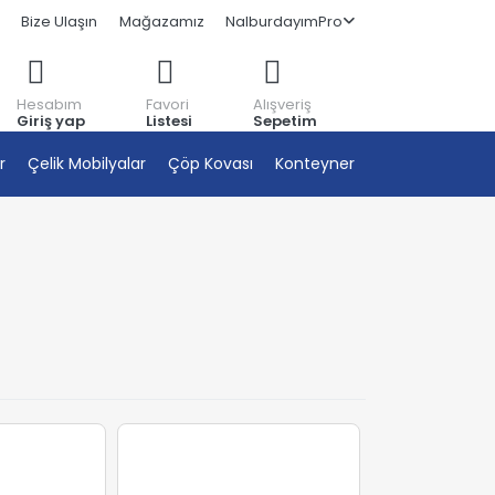
Bize Ulaşın
Mağazamız
NalburdayımPro
Hesabım
Favori
Alışveriş
Giriş yap
Listesi
Sepetim
r
Çelik Mobilyalar
Çöp Kovası
Konteyner