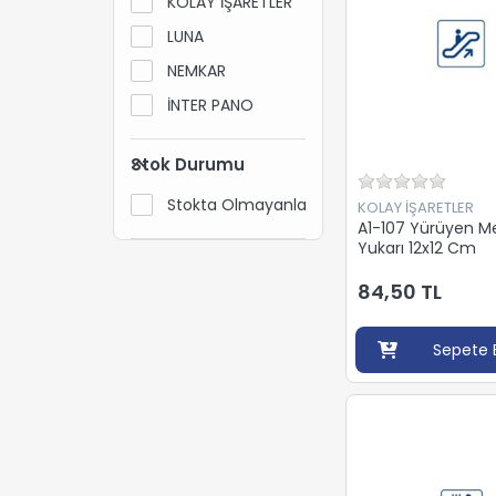
KOLAY İŞARETLER
LUNA
NEMKAR
İNTER PANO
Stok Durumu
Stokta Olmayanları Gizle
KOLAY İŞARETLER
A1-107 Yürüyen M
Yukarı 12x12 Cm
84,50 TL
Sepete 