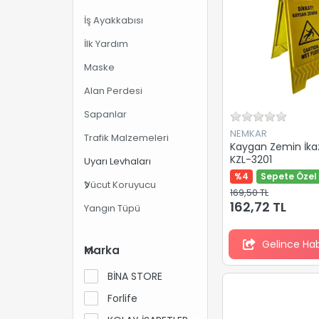
İş Ayakkabısı
İlk Yardım
Maske
Alan Perdesi
Sapanlar
NEMKAR
Trafik Malzemeleri
Kaygan Zemin İka
KZL-3201
Uyarı Levhaları
%4
Sepete Özel 
Vücut Koruyucu
169,50 TL
162,72 TL
Yangın Tüpü
Gelince Ha
Marka
BİNA STORE
Forlife