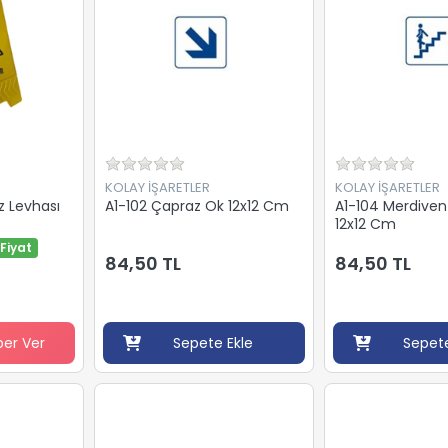
KOLAY İŞARETLER
KOLAY İŞARETLER
z Levhası
A1-102 Çapraz Ok 12x12 Cm
A1-104 Merdive
12x12 Cm
Fiyat
84,50 TL
84,50 TL
ber Ver
Sepete Ekle
Sepete