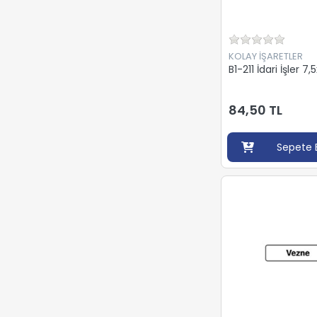
KOLAY İŞARETLER
B1-211 İdari İşler 
84,50 TL
Sepete 