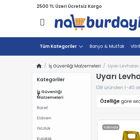
2500 TL Üzeri Ücretsiz Kargo
Menü
Tüm Kategoriler
Banyo & Mutfak
Vitri
İş Güvenliği Malzemeleri
Uyarı Levhaları
Uyarı Levha
Kategoriler
128
üründen
1-40
ar
İş Güvenliği
Malzemeleri
Özelliğe
göre sır
Baret
Eldiven
Yakında
Gözlük
Kulaklık