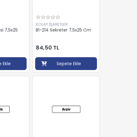
KOLAY İŞARETLER
isi 7,5x25
B1-214 Sekreter 7,5x25 Cm
84,50 TL
 Ekle
Sepete Ekle