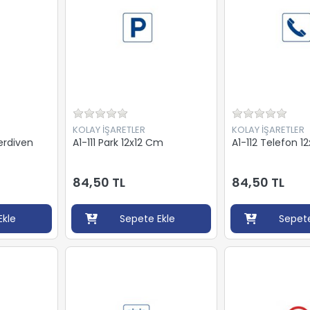
KOLAY İŞARETLER
KOLAY İŞARETLER
erdiven
A1-111 Park 12x12 Cm
A1-112 Telefon 1
84,50 TL
84,50 TL
Ekle
Sepete Ekle
Sepete