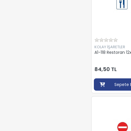
KOLAY İŞARETLER
A1-118 Restoran 1
84,50 TL
Sepete 