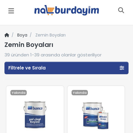
Menü
Boya
Zemin Boyaları
Zemin Boyaları
39
üründen
1-39
arasında olanlar gösteriliyor
Filtrele ve Sırala
Yakında
Yakında