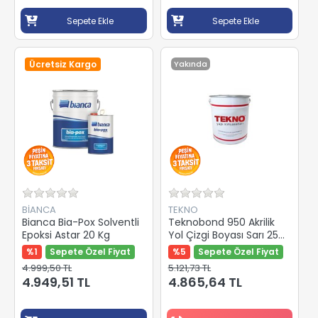
Sepete Ekle
Sepete Ekle
Ücretsiz Kargo
Yakında
BİANCA
TEKNO
Bianca Bia-Pox Solventli
Teknobond 950 Akrilik
Epoksi Astar 20 Kg
Yol Çizgi Boyası Sarı 25
Kg
%1
Sepete Özel Fiyat
%5
Sepete Özel Fiyat
4.999,50 TL
5.121,73 TL
4.949,51 TL
4.865,64 TL