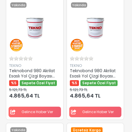
Yakında
Yakında
TEKNO
TEKNO
Teknobond 980 Akrilat
Teknobond 980 Akrilat
Esaslı Yol Çizgi Boyası
Esaslı Yol Çizgi Boyası
Sarı 25 Kg
Beyaz 25 Kg
%5
Sepete Özel Fiyat
%5
Sepete Özel Fiyat
5.121,73 TL
5.121,73 TL
4.865,64 TL
4.865,64 TL
Gelince Haber Ver
Gelince Haber Ver
Yakında
Ücretsiz Kargo