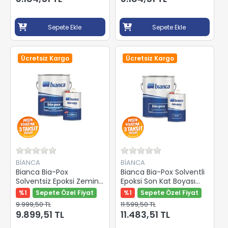
Sepete Ekle
Sepete Ekle
Ücretsiz Kargo
Ücretsiz Kargo
BİANCA
BİANCA
Bianca Bia-Pox
Bianca Bia-Pox Solventli
Solventsiz Epoksi Zemin
Epoksi Son Kat Boyası
Kaplama Boyası Beyaz
Beyaz 20 Kg
%1
Sepete Özel Fiyat
%1
Sepete Özel Fiyat
(Self Leveling) 20 Kg
9.999,50 TL
11.599,50 TL
9.899,51 TL
11.483,51 TL