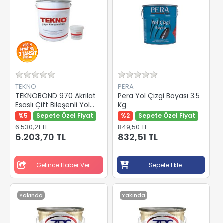
TEKNO
PERA
TEKNOBOND 970 Akrilat
Pera Yol Çizgi Boyası 3.5
Esaslı Çift Bileşenli Yol
Kg
Çizgi Boyası 25/1
%5
Sepete Özel Fiyat
%2
Sepete Özel Fiyat
6.530,21 TL
849,50 TL
6.203,70 TL
832,51 TL
Gelince Haber Ver
Sepete Ekle
Yakında
Yakında