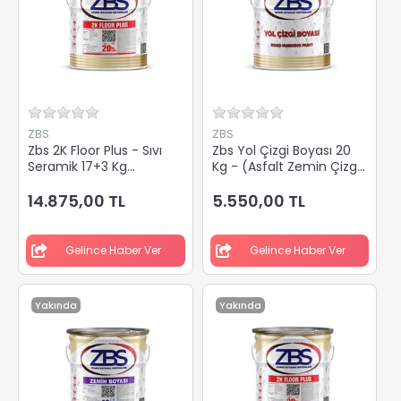
ZBS
ZBS
Zbs 2K Floor Plus - Sıvı
Zbs Yol Çizgi Boyası 20
Seramik 17+3 Kg
Kg - (Asfalt Zemin Çizgi
(Seramik Üstü Zemin
Boyası)
Boyası)
14.875,00 TL
5.550,00 TL
Gelince Haber Ver
Gelince Haber Ver
Yakında
Yakında