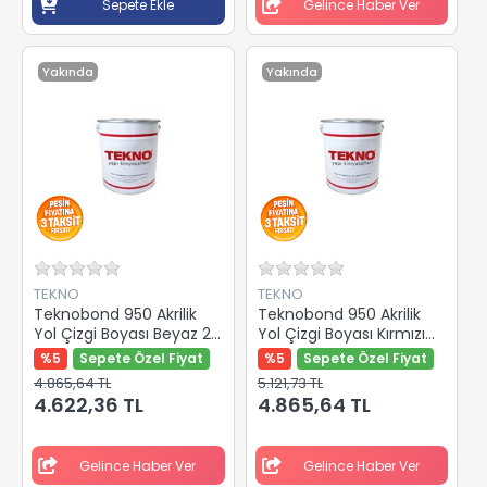
Sepete Ekle
Gelince Haber Ver
Yakında
Yakında
TEKNO
TEKNO
Teknobond 950 Akrilik
Teknobond 950 Akrilik
Yol Çizgi Boyası Beyaz 25
Yol Çizgi Boyası Kırmızı
Kg
25 Kg
%5
Sepete Özel Fiyat
%5
Sepete Özel Fiyat
4.865,64 TL
5.121,73 TL
4.622,36 TL
4.865,64 TL
Gelince Haber Ver
Gelince Haber Ver