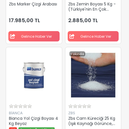
Zbs Marker Çizgi Arabası
Zbs Zemin Boyası 5 Kg -
(Türkiye'nin En Çok
Satan, İlk ve Tek Zemin
Boyası)
17.985,00 TL
2.885,00 TL
Gelince Haber Ver
Gelince Haber Ver
Yakında
BİANCA
ZBS
Bianca Yol Çizgi Boyası 4
Zbs Cam Küreciği 25 Kg
Kg Beyaz
(Işık Kaynağı Görünce,
Yansıma Yaparak,