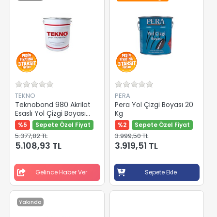
TEKNO
PERA
Teknobond 980 Akrilat
Pera Yol Çizgi Boyası 20
Esaslı Yol Çizgi Boyası
Kg
Kırmızı 25 Kg
%5
Sepete Özel Fiyat
%2
Sepete Özel Fiyat
5.377,82 TL
3.999,50 TL
5.108,93 TL
3.919,51 TL
Gelince Haber Ver
Sepete Ekle
Yakında