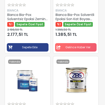
BİANCA
BİANCA
Bianca Bia-Pox
Bianca Bia-Pox Solventli
Solventsiz Epoksi Zemin
Epoksi Son Kat Boyası
Kaplama Astarı 2,5 Kg
Beyaz 2,5 Kg
%1
Sepete Özel Fiyat
%1
Sepete Özel Fiyat
2.199,50 TL
1.399,50 TL
2.177,51 TL
1.385,51 TL
Sepete Ekle
Gelince Haber Ver
Yakında
Yakında