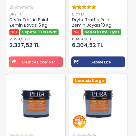
DRYFİX
DRYFİX
Dryfix Traffic Paint
Dryfix Traffic Paint
Zemin Boyası 5 Kg
Zemin Boyası 18 Kg
%3
Sepete Özel Fiyat
%3
Sepete Özel Fiyat
2.399,50 TL
6.499,50 TL
2.327,52 TL
6.304,52 TL
Gelince Haber Ver
Sepete Ekle
Ücretsiz Kargo