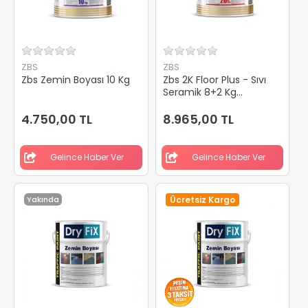
ZBS
ZBS
Zbs Zemin Boyası 10 Kg
Zbs 2K Floor Plus - Sıvı
Seramik 8+2 Kg
(Seramik Üstü Zemin
Boyası)
4.750,00 TL
8.965,00 TL
Gelince Haber Ver
Gelince Haber Ver
Yakında
Ücretsiz Kargo