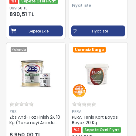
%1
Sepete Özel Fiyat
Reflektif Görünüm
Fiyat iste
899,50 TL
Sağlar)
890,51 TL
Sepete Ekle
Fiyat iste
Yakında
Ücretsiz Kargo
ZBS
PERA
Zbs Anti-Toz Finish 2K 10
PERA Tenis Kort Boyası
Kg (Tozumayi Aninda
Beyaz 20 Kg
Keser)
%2
Sepete Özel Fiyat
8.950,00 TL