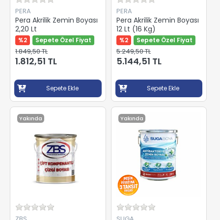
PERA
PERA
Pera Akrilik Zemin Boyası
Pera Akrilik Zemin Boyası
2,20 Lt
12 Lt (16 Kg)
%2
Sepete Özel Fiyat
%2
Sepete Özel Fiyat
1.849,50 TL
5.249,50 TL
1.812,51 TL
5.144,51 TL
Sepete Ekle
Sepete Ekle
Yakında
Yakında
ZBS
SUGA