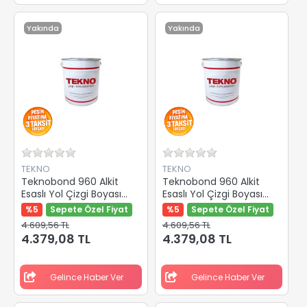
Yakında
Yakında
TEKNO
TEKNO
Teknobond 960 Alkit
Teknobond 960 Alkit
Esaslı Yol Çizgi Boyası
Esaslı Yol Çizgi Boyası
Beyaz 25 Kg
Sarı 25 Kg
%5
Sepete Özel Fiyat
%5
Sepete Özel Fiyat
4.609,56 TL
4.609,56 TL
4.379,08 TL
4.379,08 TL
Gelince Haber Ver
Gelince Haber Ver