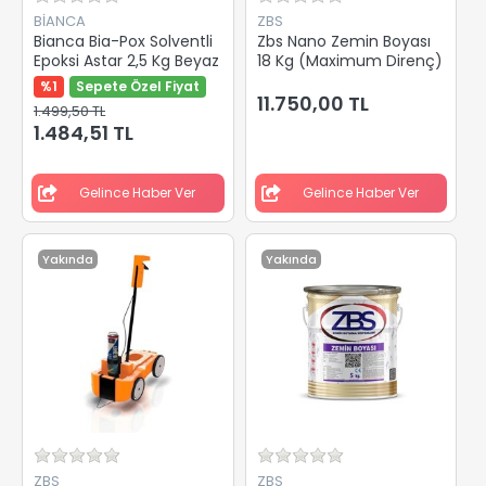
BİANCA
ZBS
Bianca Bia-Pox Solventli
Zbs Nano Zemin Boyası
Epoksi Astar 2,5 Kg Beyaz
18 Kg (Maximum Direnç)
%1
Sepete Özel Fiyat
11.750,00 TL
1.499,50 TL
1.484,51 TL
Gelince Haber Ver
Gelince Haber Ver
Yakında
Yakında
ZBS
ZBS