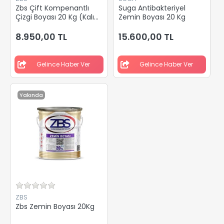
Zbs Çift Kompenantlı
Suga Antibakteriyel
Çizgi Boyası 20 Kg (Kalın
Zemin Boyası 20 Kg
Çizgi Ve İşaretleme
Uygulamaları İçin, Hiç
8.950,00 TL
15.600,00 TL
Çıkmayan Boya)
Gelince Haber Ver
Gelince Haber Ver
Yakında
ZBS
Zbs Zemin Boyası 20Kg