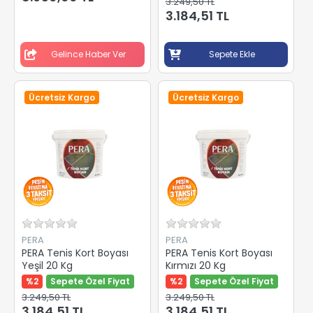
3.249,50 TL
3.184,51 TL
Gelince Haber Ver
Sepete Ekle
Ücretsiz Kargo
Ücretsiz Kargo
PERA
PERA
PERA Tenis Kort Boyası
PERA Tenis Kort Boyası
Yeşil 20 Kg
Kırmızı 20 Kg
%2
Sepete Özel Fiyat
%2
Sepete Özel Fiyat
3.249,50 TL
3.249,50 TL
3.184,51 TL
3.184,51 TL