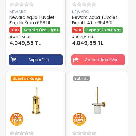
NEWARC
NEWARC
Newarc Aqua Tuvalet
Newarc Aqua Tuvalet
Fırçalık Krom 698211
Fırçalık Altın 654801
%10
Sepete Özel Fiyat
%10
Sepete Özel Fiyat
4.499,50 TL
4.499,50 TL
4.049,55 TL
4.049,55 TL
Sepete Ekle
Gelince Haber Ver
Ücretsiz Kargo
Yakında