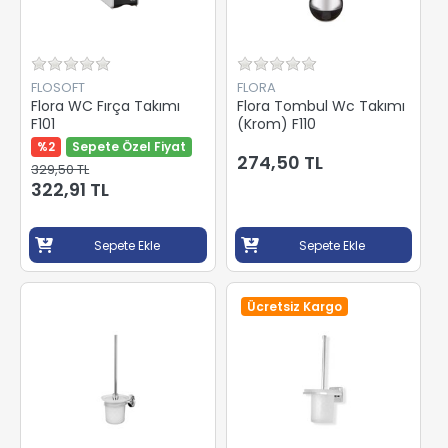
FLOSOFT
FLORA
Flora WC Fırça Takımı
Flora Tombul Wc Takımı
F101
(Krom) F110
%2
Sepete Özel Fiyat
274,50 TL
329,50 TL
322,91 TL
Sepete Ekle
Sepete Ekle
Ücretsiz Kargo