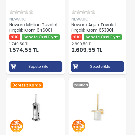
NEWARC
NEWARC
Newarc Minline Tuvalet
Newarc Aqua Tuvalet
Fırçalık Krom 646801
Fırçalık Krom 653801
%10
Sepete Özel Fiyat
%10
Sepete Özel Fiyat
1.749,50 TL
2.899,50 TL
1.574,55 TL
2.609,55 TL
Sepete Ekle
Sepete Ekle
Ücretsiz Kargo
Yakında