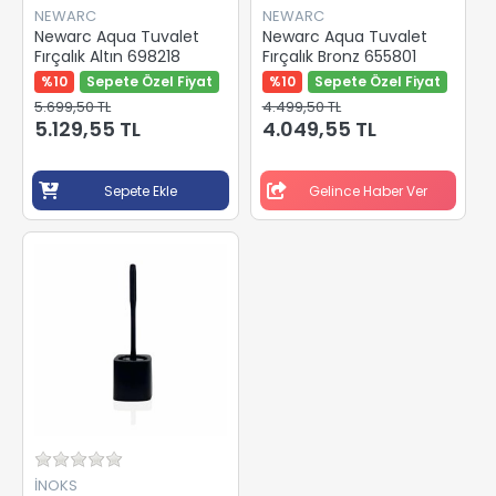
NEWARC
NEWARC
Newarc Aqua Tuvalet
Newarc Aqua Tuvalet
Fırçalık Altın 698218
Fırçalık Bronz 655801
%10
Sepete Özel Fiyat
%10
Sepete Özel Fiyat
5.699,50 TL
4.499,50 TL
5.129,55 TL
4.049,55 TL
Sepete Ekle
Gelince Haber Ver
İNOKS