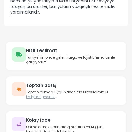
hem de şık yapılarıyla tuvalet hijyenini üst seviyeye
taşıyan bu ürünler, banyoların vazgeçilmez temizlik
yardımcılarıdır.
Hızlı Teslimat
Türkiye'nin önde gelen kargo ve lojistik firmaları ile
çalışıyoruz!
Toptan Satış
Toptan alımda uygun fiyat için temsilcimiz ile
iletişime geçiniz.
Kolay İade
Online olarak satın aldığınız ürünleri 14 gün
içerisinde iade edebilirsiniz.