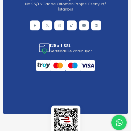
No:95/1 NCadde Ottoman Projesi Esenyurt/
İstanbul
128bit SSL
Sertifikalı ile korunuyor
What