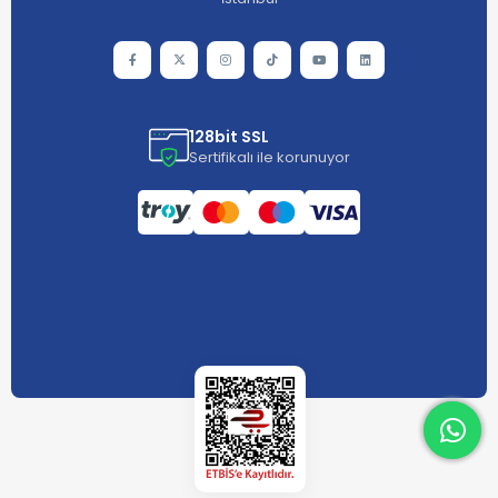
128bit SSL
Sertifikalı ile korunuyor
What
What