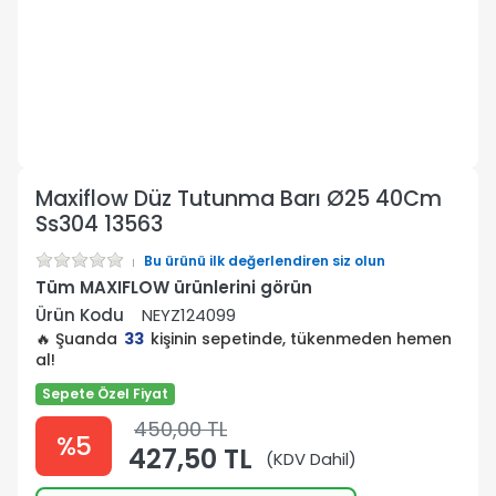
Maxiflow Düz Tutunma Barı Ø25 40Cm
Ss304 13563
Bu ürünü ilk değerlendiren siz olun
Tüm MAXIFLOW ürünlerini görün
Ürün Kodu
NEYZ124099
🔥 Şuanda
33
kişinin sepetinde, tükenmeden hemen
al!
Sepete Özel Fiyat
450,00 TL
%5
427,50 TL
(KDV Dahil)