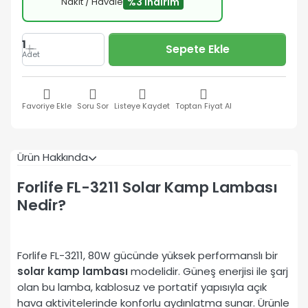
Nakit / Havale
%3 İndirim
1
Sepete Ekle
Adet
Favoriye Ekle
Soru Sor
Listeye Kaydet
Toptan Fiyat Al
Ürün Hakkında
Forlife FL-3211 Solar Kamp Lambası
Nedir?
Forlife FL-3211, 80W gücünde yüksek performanslı bir
solar kamp lambası
modelidir. Güneş enerjisi ile şarj
olan bu lamba, kablosuz ve portatif yapısıyla açık
hava aktivitelerinde konforlu aydınlatma sunar. Ürünle