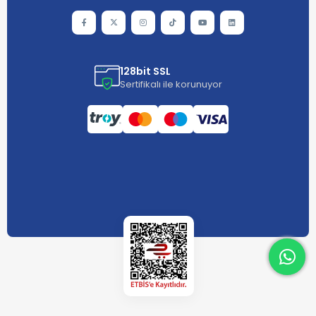
128bit SSL
Sertifikalı ile korunuyor
What
What