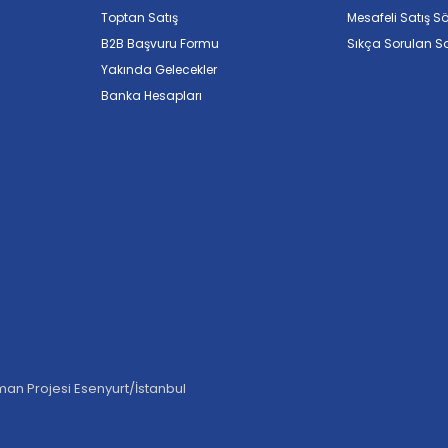
Toptan Satış
Mesafeli Satış S
B2B Başvuru Formu
Sıkça Sorulan So
Yakında Gelecekler
Banka Hesapları
an Projesi Esenyurt/İstanbul