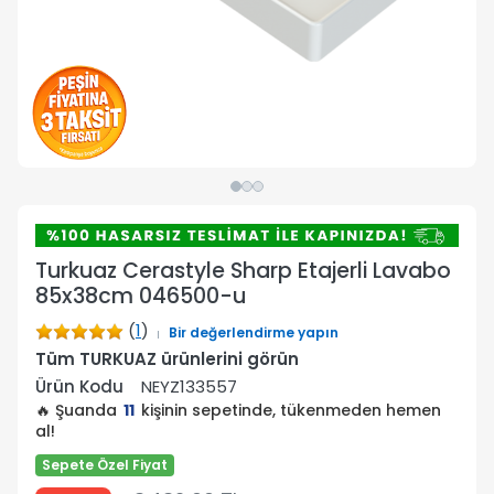
Turkuaz Cerastyle Sharp Etajerli Lavabo
85x38cm 046500-u
(
1
)
Bir değerlendirme yapın
Tüm TURKUAZ ürünlerini görün
Ürün Kodu
NEYZ133557
🔥 Şuanda
11
kişinin sepetinde, tükenmeden hemen
al!
Sepete Özel Fiyat