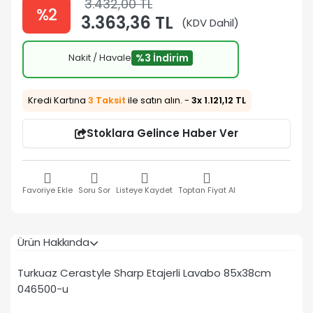
3.432,00 TL
%2
3.363,36 TL
(KDV Dahil)
Nakit / Havale
%3 İndirim
Kredi Kartına
3 Taksit
ile satın alın. -
3x 1.121,12 TL
Stoklara Gelince Haber Ver
Favoriye Ekle
Soru Sor
Listeye Kaydet
Toptan Fiyat Al
Ürün Hakkında
Turkuaz Cerastyle Sharp Etajerli Lavabo 85x38cm
046500-u