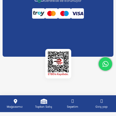
Sertifikalı ile korunuyor
What
What
Mağazamız
Toptan Satış
Sepetim
Giriş yap