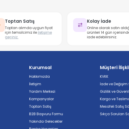
Toptan Satış
Kolay İade
Toptan alımda uygun fiyat
Online olarak satın aldığ
için temsilcimiz ile
iletişime
ürünleri 14 gün içerisind
geçiniz.
iade edebilirsiniz.
Kurumsal
Müşteri İlişki
Hakkımızda
KVKK
İletişim
İade ve Değişim Ş
Yardım Merkezi
Gizlilik ve Güvenl
Kampanyalar
Kargo ve Teslim
Toptan Satış
Mesafeli Satış S
B2B Başvuru Formu
Sıkça Sorulan So
Yakında Gelecekler
Banka Hesapları