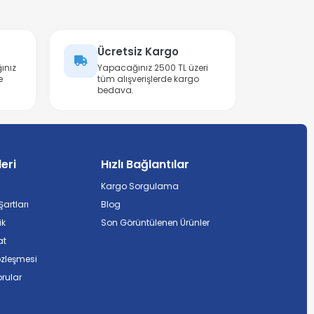
Ücretsiz Kargo
ınız
Yapacağınız 2500 TL üzeri
e
tüm alışverişlerde kargo
bedava.
leri
Hızlı Bağlantılar
Kargo Sorgulama
artları
Blog
ik
Son Görüntülenen Ürünler
at
özleşmesi
rular