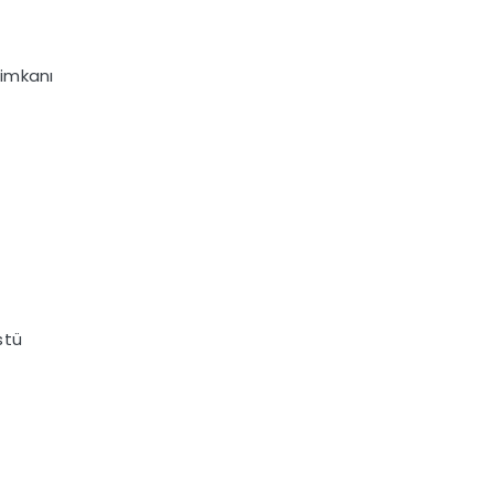
 imkanı
stü