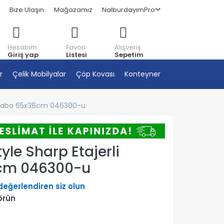
Bize Ulaşın
Mağazamız
NalburdayımPro
Hesabım
Favori
Alışveriş
Giriş yap
Listesi
Sepetim
r
Çelik Mobilyalar
Çöp Kovası
Konteyner
Lavabo 65x38cm 046300-u
yle Sharp Etajerli
cm 046300-u
 değerlendiren siz olun
örün