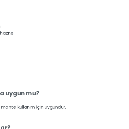
ü
 hazne
ma uygun mu?
monte kullanım için uygundur.
lar?