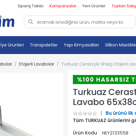
Sipariş Takibi
Kampanyalar
Yeni Ürünler
Toptan Satış
fiye Ürünleri
Transpaletler
Yapı Kimyasalları
Silikon Mastikle
abolar
Etajerli Lavabolar
Turkuaz Cerastyle Sharp Etajerli 
Turkuaz Cerast
Lavabo 65x38
Bu ürünü ilk
Tüm TURKUAZ ürünlerini g
Ürün Kodu
NEYZ133558