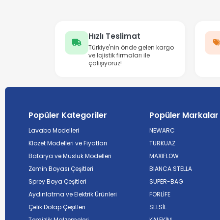
Hızlı Teslimat
Türkiye'nin önde gelen kargo
ve lojistik firmaları ile
çalışıyoruz!
Popüler Kategoriler
Popüler Markalar
Lavabo Modelleri
NEWARC
Klozet Modelleri ve Fiyatları
TURKUAZ
Batarya ve Musluk Modelleri
MAXIFLOW
Zemin Boyası Çeşitleri
BİANCA STELLA
Sprey Boya Çeşitleri
SUPER-BAG
Aydınlatma ve Elektrik Ürünleri
FORLİFE
Çelik Dolap Çeşitleri
SELSİL
Temizlik Malzemeleri
KALEKİM