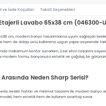
l ve İade Koşulları
Taksit Seçenekleri
Etajerli Lavabo 65x38 cm (046300-
5x38 cm, modern banyo tasarımlarına uyum sağlayan keskin h
te hem de dolap üstü kullanıma uygun yapısı sayesinde fark
nımda maksimum konfor sunarken, özel sifon tasarımı sayesi
ri ve modern formu, banyonuza estetik ve çağdaş bir görünüm
 Arasında Neden Sharp Serisi?
isi, keskin hatları ve minimal tasarımı ile modern banyo anl
 model, hem estetik hem de kullanım avantajı sunar.