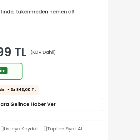
etinde, tükenmeden hemen al!
99 TL
(KDV Dahil)
rim
alın. -
3x 843,00 TL
lara Gelince Haber Ver
Listeye Kaydet
Toptan Fiyat Al