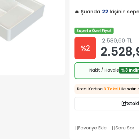
🔥 Şuanda
22
kişinin sep
Sepete Özel Fiyat
2.580,60 TL
%2
2.528,
Nakit / Havale
%3 İndi
Kredi Kartına
3 Taksit
ile satın 
Stok
Favoriye Ekle
Soru Sor