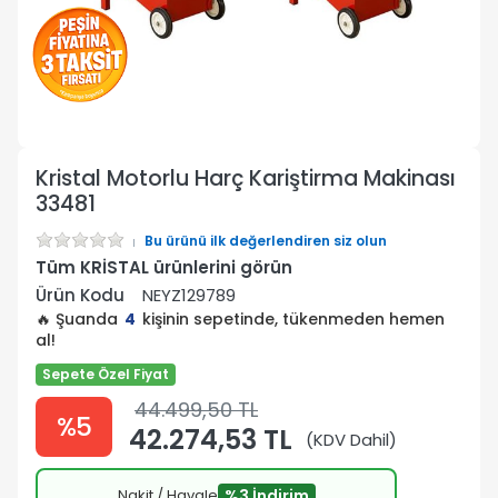
Kristal Motorlu Harç Kariştirma Makinası
33481
Bu ürünü ilk değerlendiren siz olun
Tüm KRİSTAL ürünlerini görün
Ürün Kodu
NEYZ129789
🔥 Şuanda
4
kişinin sepetinde, tükenmeden hemen
al!
Sepete Özel Fiyat
44.499,50 TL
%5
42.274,53 TL
(KDV Dahil)
Nakit / Havale
%3 İndirim