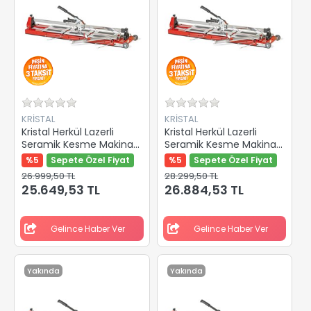
KRİSTAL
KRİSTAL
Kristal Herkül Lazerli
Kristal Herkül Lazerli
Seramik Kesme Makinası
Seramik Kesme Makinası
1200mm 35603
1350mm 35604
%5
Sepete Özel Fiyat
%5
Sepete Özel Fiyat
26.999,50 TL
28.299,50 TL
25.649,53 TL
26.884,53 TL
Gelince Haber Ver
Gelince Haber Ver
Yakında
Yakında