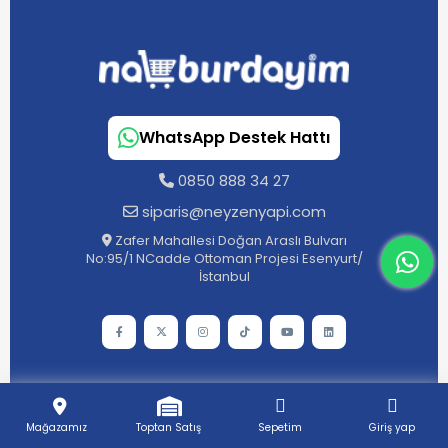
WhatsApp Destek Hattı
0850 888 34 27
siparis@neyzenyapi.com
Zafer Mahallesi Doğan Araslı Bulvarı
No:95/1 NCadde Ottoman Projesi Esenyurt/
What
İstanbul
128bit SSL
Sertifikalı ile korunuyor
Mağazamız
Toptan Satış
Sepetim
Giriş yap