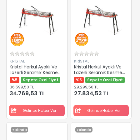
KRİSTAL
KRİSTAL
Kristal Herkül Ayaklı Ve
Kristal Herkül Ayaklı Ve
Lazerli Seramik Kesme
Lazerli Seramik Kesme
Makinası 1600mm 35609
Makinası 935mm 35606
%5
Sepete Özel Fiyat
%5
Sepete Özel Fiyat
36.599,50 TL
29.299,50 TL
34.769,53 TL
27.834,53 TL
Gelince Haber Ver
Gelince Haber Ver
Yakında
Yakında