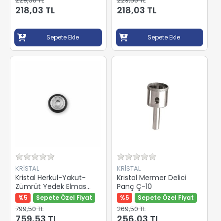
229,50 TL
229,50 TL
218,03 TL
218,03 TL
Sepete Ekle
Sepete Ekle
KRİSTAL
KRİSTAL
Kristal Herkül-Yakut-
Kristal Mermer Delici
Zümrüt Yedek Elmas
Panç Ç-10
Takım 35574
%5
Sepete Özel Fiyat
%5
Sepete Özel Fiyat
799,50 TL
269,50 TL
759,53 TL
256,03 TL