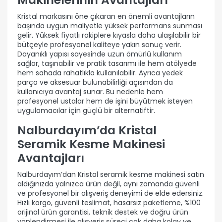
Kristal markasını öne çıkaran en önemli avantajların
başında uygun maliyetle yüksek performans sunması
gelir. Yüksek fiyatlı rakiplere kıyasla daha ulaşılabilir bir
bütçeyle profesyonel kaliteye yakın sonuç verir.
Dayanıklı yapısı sayesinde uzun ömürlü kullanım
sağlar, taşınabilir ve pratik tasarımı ile hem atölyede
hem sahada rahatlıkla kullanılabilir. Ayrıca yedek
parça ve aksesuar bulunabilirliği açısından da
kullanıcıya avantaj sunar. Bu nedenle hem
profesyonel ustalar hem de işini büyütmek isteyen
uygulamacılar için güçlü bir alternatiftir.
Nalburdayım’da Kristal
Seramik Kesme Makinesi
Avantajları
Nalburdayım’dan Kristal seramik kesme makinesi satın
aldığınızda yalnızca ürün değil, aynı zamanda güvenli
ve profesyonel bir alışveriş deneyimi de elde edersiniz.
Hızlı kargo, güvenli teslimat, hasarsız paketleme, %100
orijinal ürün garantisi, teknik destek ve doğru ürün
yönlendirmesi ile alışveriş süreci çok daha kolay ve