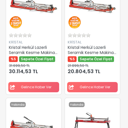
KRİSTAL
KRİSTAL
Kristal Herkül Lazerli
Kristal Herkül Lazerli
Seramik Kesme Makinası
Seramik Kesme Makinası
1600mm 35605
750mm 35601
%5
Sepete Özel Fiyat
%5
Sepete Özel Fiyat
31.699,50 TL
21.899,50 TL
30.114,53 TL
20.804,53 TL
Gelince Haber Ver
Gelince Haber Ver
Yakında
Yakında