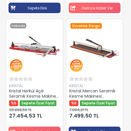
Sepete Ekle
Gelince Haber Ver
Yakında
Ücretsiz Kargo
KRİSTAL
KRİSTAL
Kristal Herkül Açılı
Kristal Mercan Seramik
Seramik Kesme Makinesi
Kesme Makinesi
1600 mm 35505
1000mm 35539
%5
Sepete Özel Fiyat
%5
Sepete Özel Fiyat
28.899,50 TL
7.894,21 TL
27.454,53 TL
7.499,50 TL