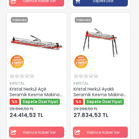
Gelince Haber Ver
Sepete Ekle
Yakında
Yakında
KRİSTAL
KRİSTAL
Kristal Herkül Açılı
Kristal Herkül Ayaklı
Seramik Kesme Makinası
Seramik Kesme Makinası
1350mm 35504
1200mm 35507
%5
Sepete Özel Fiyat
%5
Sepete Özel Fiyat
25.699,50 TL
29.299,50 TL
24.414,53 TL
27.834,53 TL
Gelince Haber Ver
Gelince Haber Ver