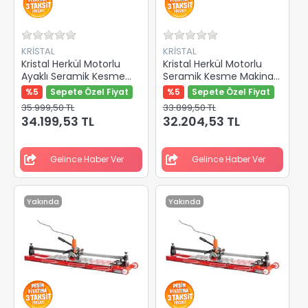
KRİSTAL
KRİSTAL
Kristal Herkül Motorlu
Kristal Herkül Motorlu
Ayaklı Seramik Kesme
Seramik Kesme Makinası
Makinası 935mm 35516
1200mm 35513
%5
Sepete Özel Fiyat
%5
Sepete Özel Fiyat
35.999,50 TL
33.899,50 TL
34.199,53 TL
32.204,53 TL
Gelince Haber Ver
Gelince Haber Ver
Yakında
Yakında