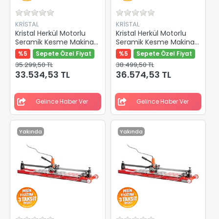
KRİSTAL
KRİSTAL
Kristal Herkül Motorlu
Kristal Herkül Motorlu
Seramik Kesme Makinası
Seramik Kesme Makinası
1350mm 35514
1600mm 35515
%5
Sepete Özel Fiyat
%5
Sepete Özel Fiyat
35.299,50 TL
38.499,50 TL
33.534,53 TL
36.574,53 TL
Gelince Haber Ver
Gelince Haber Ver
Yakında
Yakında