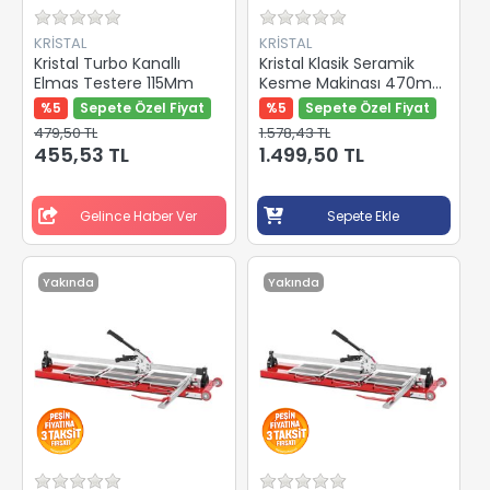
KRİSTAL
KRİSTAL
Kristal Turbo Kanallı
Kristal Klasik Seramik
Elmas Testere 115Mm
Kesme Makinası 470mm
35533
%5
Sepete Özel Fiyat
%5
Sepete Özel Fiyat
479,50 TL
1.578,43 TL
455,53 TL
1.499,50 TL
Gelince Haber Ver
Sepete Ekle
Yakında
Yakında