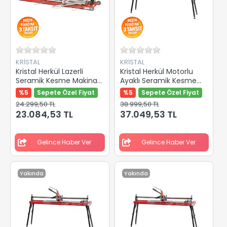
KRİSTAL
KRİSTAL
Kristal Herkül Lazerli
Kristal Herkül Motorlu
Seramik Kesme Makinası
Ayaklı Seramik Kesme
935mm 35602
Makinası 1200mm 35517
%5
Sepete Özel Fiyat
%5
Sepete Özel Fiyat
24.299,50 TL
38.999,50 TL
23.084,53 TL
37.049,53 TL
Gelince Haber Ver
Gelince Haber Ver
Yakında
Yakında