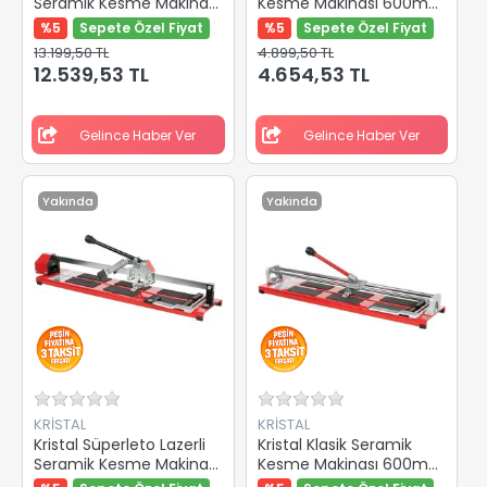
Seramik Kesme Makinası
Kesme Makinası 600mm
640mm 35541
35520
%5
Sepete Özel Fiyat
%5
Sepete Özel Fiyat
13.199,50 TL
4.899,50 TL
12.539,53 TL
4.654,53 TL
Gelince Haber Ver
Gelince Haber Ver
Yakında
Yakında
KRİSTAL
KRİSTAL
Kristal Süperleto Lazerli
Kristal Klasik Seramik
Seramik Kesme Makinası
Kesme Makinası 600mm
600mm 35620
35534