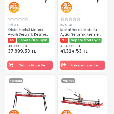
KRİSTAL
KRİSTAL
Kristal Herkül Motorlu
Kristal Herkül Motorlu
Ayaklı Seramik Kesme
Ayaklı Seramik Kesme
Makinası 1350mm 35518
Makinası 1600mm 35519
%5
Sepete Özel Fiyat
%5
Sepete Özel Fiyat
39.999,50 TL
43.499,50 TL
37.999,53 TL
41.324,53 TL
Gelince Haber Ver
Gelince Haber Ver
Yakında
Yakında