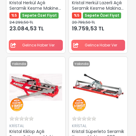
Kristal Herkül Açılı
Kristal Herkül Lazerli Açılı
Seramik Kesme Makinesi
Seramik Kesme Makinası
1200Mm 35503
640mm 35600
%5
Sepete Özel Fiyat
%5
Sepete Özel Fiyat
24.299,50 TL
20.799,50 TL
23.084,53 TL
19.759,53 TL
Gelince Haber Ver
Gelince Haber Ver
Yakında
Yakında
KRİSTAL
KRİSTAL
Kristal Kiklop Açılı
Kristal Süperleto Seramik