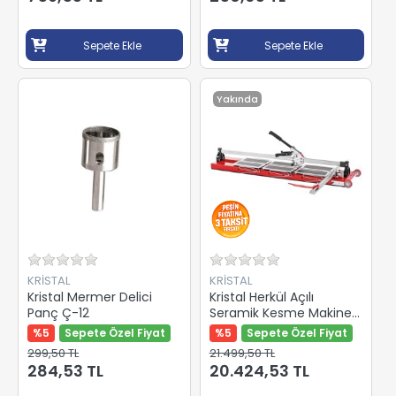
Sepete Ekle
Sepete Ekle
Yakında
KRİSTAL
KRİSTAL
Kristal Mermer Delici
Kristal Herkül Açılı
Panç Ç-12
Seramik Kesme Makinesi
935 mm 35502
%5
Sepete Özel Fiyat
%5
Sepete Özel Fiyat
299,50 TL
21.499,50 TL
284,53 TL
20.424,53 TL