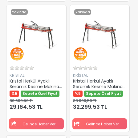
Yakında
Yakında
KRİSTAL
KRİSTAL
Kristal Herkül Ayaklı
Kristal Herkül Ayaklı
Seramik Kesme Makinası
Seramik Kesme Makinası
1350mm 35508
1600mm 35509
%5
Sepete Özel Fiyat
%5
Sepete Özel Fiyat
30.699,50 TL
33.999,50 TL
29.164,53 TL
32.299,53 TL
Gelince Haber Ver
Gelince Haber Ver