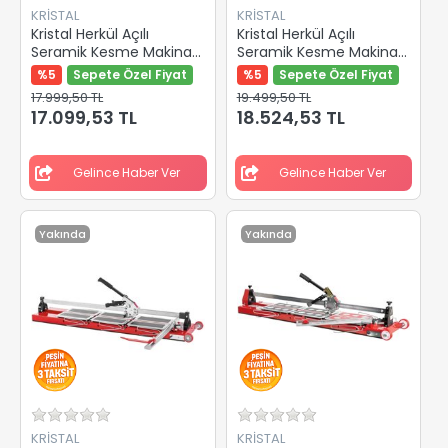
KRİSTAL
KRİSTAL
Kristal Herkül Açılı
Kristal Herkül Açılı
Seramik Kesme Makinası
Seramik Kesme Makinası
640mm 35500
750mm 35501
%5
Sepete Özel Fiyat
%5
Sepete Özel Fiyat
17.999,50 TL
19.499,50 TL
17.099,53 TL
18.524,53 TL
Gelince Haber Ver
Gelince Haber Ver
Yakında
Yakında
KRİSTAL
KRİSTAL