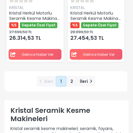
KRİSTAL
KRİSTAL
Kristal Herkül Motorlu
Kristal Herkül Motorlu
Seramik Kesme Makinası
Seramik Kesme Makinası
640mm 35510
750mm 35511
%5
Sepete Özel Fiyat
%5
Sepete Özel Fiyat
27.699,50 TL
28.899,50 TL
26.314,53 TL
27.454,53 TL
Gelince Haber Ver
Gelince Haber Ver
Geri
1
2
İleri
Kristal Seramik Kesme
Makineleri
Kristal seramik kesme makineleri; seramik, fayans,