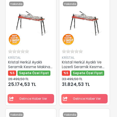
Yakında
Yakında
KRİSTAL
KRİSTAL
Kristal Herkül Ayaklı
Kristal Herkül Ayaklı Ve
Seramik Kesme Makinası
Lazerli Seramik Kesme
935mm 35506
Makinası 1350mm 35608
%5
Sepete Özel Fiyat
%5
Sepete Özel Fiyat
26.499,50 TL
33.499,50 TL
25.174,53 TL
31.824,53 TL
Gelince Haber Ver
Gelince Haber Ver
Yakında
Yakında