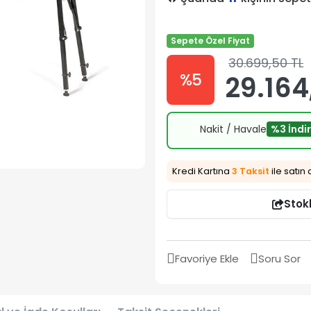
Sepete Özel Fiyat
30.699,50 TL
%5
29.164
Nakit / Havale
%3 İndi
Kredi Kartına
3 Taksit
ile satın 
Stok
Favoriye Ekle
Soru Sor