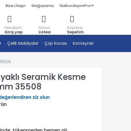
Bize Ulaşın
Mağazamız
NalburdayımPro
Hesabım
Favori
Alışveriş
Giriş yap
Listesi
Sepetim
r
Çelik Mobilyalar
Çöp Kovası
Konteyner
 35508
 Ayaklı Seramik Kesme
0mm 35508
 değerlendiren siz olun
rün
tinde, tükenmeden hemen al!