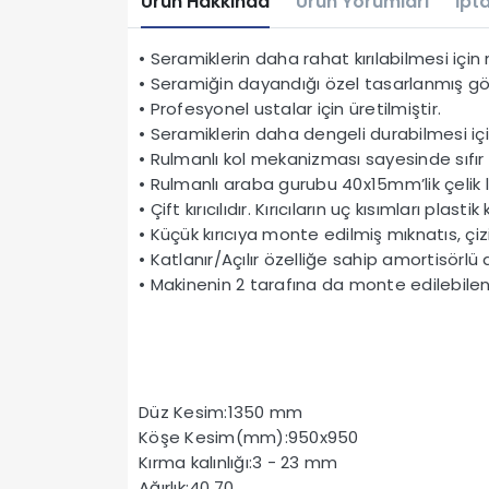
Ürün Hakkında
Ürün Yorumları
İpta
• Seramiklerin daha rahat kırılabilmesi için 
• Seramiğin dayandığı özel tasarlanmış gön
• Profesyonel ustalar için üretilmiştir.
• Seramiklerin daha dengeli durabilmesi içi
• Rulmanlı kol mekanizması sayesinde sıfır
• Rulmanlı araba gurubu 40x15mm’lik çelik l
• Çift kırıcılıdır. Kırıcıların uç kısımları plastik 
• Küçük kırıcıya monte edilmiş mıknatıs, çi
• Katlanır/Açılır özelliğe sahip amortisör
• Makinenin 2 tarafına da monte edilebile
Düz Kesim:1350 mm
Köşe Kesim(mm):950x950
Kırma kalınlığı:3 - 23 mm
Ağırlık:40.70