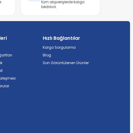
e
tüm alışverişlerde kargo
bedava.
leri
Hızlı Bağlantılar
Kargo Sorgulama
artları
Blog
ik
Son Görüntülenen Ürünler
at
özleşmesi
rular