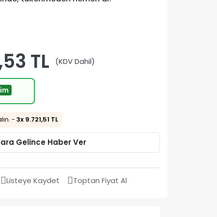
,53 TL
(KDV Dahil)
rim
alın. -
3x 9.721,51 TL
lara Gelince Haber Ver
Listeye Kaydet
Toptan Fiyat Al