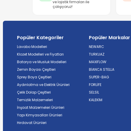
ve lojistik firmaları ile
çalışıyoruz!
Popüler Kategoriler
Popüler Markalar
Lavabo Modelleri
NEWARC
Klozet Modelleri ve Fiyatları
TURKUAZ
Batarya ve Musluk Modelleri
MAXIFLOW
Zemin Boyası Çeşitleri
BİANCA STELLA
Sprey Boya Çeşitleri
SUPER-BAG
Aydınlatma ve Elektrik Ürünleri
FORLİFE
Çelik Dolap Çeşitleri
SELSİL
Temizlik Malzemeleri
KALEKİM
İnşaat Malzemeleri Ürünleri
Yapı Kimyasalları Ürünleri
Hırdavat Ürünleri