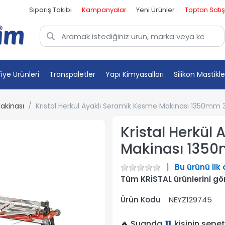
Sipariş Takibi
Kampanyalar
Yeni Ürünler
Toptan Satış
fiye Ürünleri
Transpaletler
Yapı Kimyasalları
Silikon Mastikle
akinası
Kristal Herkül Ayaklı Seramik Kesme Makinası 1350mm
Kristal Herkül
Makinası 135
Bu ürünü ilk
Tüm KRİSTAL ürünlerini gö
Ürün Kodu
NEYZ129745
🔥 Şuanda
11
kişinin sepe