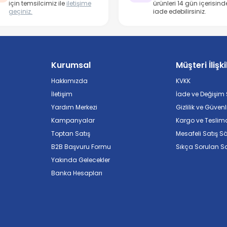
için temsilcimiz ile
iletişime
ürünleri 14 gün içerisind
geçiniz.
iade edebilirsiniz.
Kurumsal
Müşteri İlişki
Hakkımızda
KVKK
İletişim
İade ve Değişim Ş
Yardım Merkezi
Gizlilik ve Güvenl
Kampanyalar
Kargo ve Teslim
Toptan Satış
Mesafeli Satış S
B2B Başvuru Formu
Sıkça Sorulan So
Yakında Gelecekler
Banka Hesapları