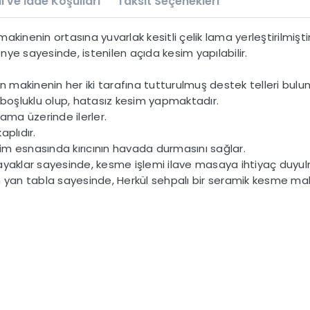
l ve İade Koşulları
Taksit Seçenekleri
makinenin ortasına yuvarlak kesitli çelik lama yerleştirilmiştir
ye sayesinde, istenilen açıda kesim yapılabilir.
n makinenin her iki tarafına tutturulmuş destek telleri bulu
 boşluklu olup, hatasız kesim yapmaktadır.
ama üzerinde ilerler.
kaplıdır.
zim esnasında kırıcının havada durmasını sağlar.
lü ayaklar sayesinde, kesme işlemi ilave masaya ihtiyaç duyul
n yan tabla sayesinde, Herkül sehpalı bir seramik kesme ma