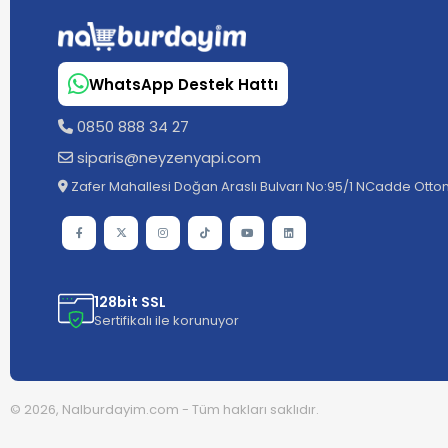
WhatsApp Destek Hattı
0850 888 34 27
siparis@neyzenyapi.com
Zafer Mahallesi Doğan Araslı Bulvarı No:95/1 NCadde Ottom
128bit SSL
Sertifikalı ile korunuyor
© 2026, Nalburdayim.com - Tüm hakları saklıdır.