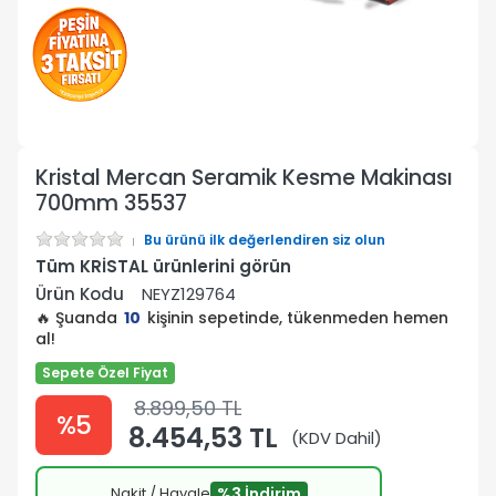
Kristal Mercan Seramik Kesme Makinası
700mm 35537
Bu ürünü ilk değerlendiren siz olun
Tüm KRİSTAL ürünlerini görün
Ürün Kodu
NEYZ129764
🔥 Şuanda
10
kişinin sepetinde, tükenmeden hemen
al!
Sepete Özel Fiyat
8.899,50 TL
%5
8.454,53 TL
(KDV Dahil)
Nakit / Havale
%3 İndirim