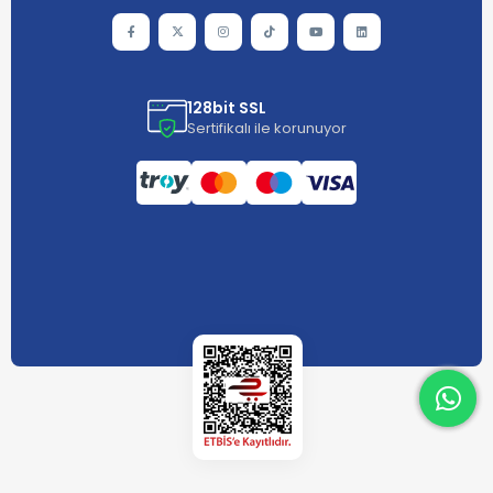
128bit SSL
Sertifikalı ile korunuyor
What
What