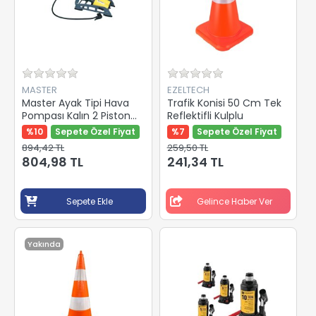
MASTER
EZELTECH
Master Ayak Tipi Hava
Trafik Konisi 50 Cm Tek
Pompası Kalın 2 Piston
Reflektifli Kulplu
501470
%10
Sepete Özel Fiyat
%7
Sepete Özel Fiyat
894,42 TL
259,50 TL
804,98 TL
241,34 TL
Sepete Ekle
Gelince Haber Ver
Yakında