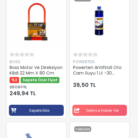
BOSS
POWERTEN
Boss Motor Ve Direksiyon
Powerten Antifirizli Oto
Kilidi 22 Mm X 80 Cm
Cam Suyu 1 Lt -30
Derece Parfümlü
%3
Sepete Özel Fiyat
39,50 TL
257,67 TL
249,94 TL
Sepete Ekle
Gelince Haber Ver
Yakında