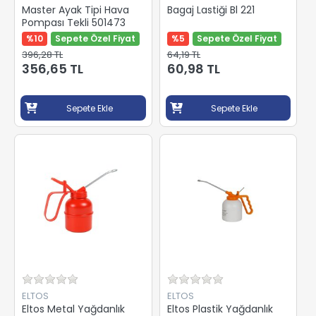
Master Ayak Tipi Hava
Bagaj Lastiği Bl 221
Pompası Tekli 501473
%10
Sepete Özel Fiyat
%5
Sepete Özel Fiyat
396,28 TL
64,19 TL
356,65 TL
60,98 TL
Sepete Ekle
Sepete Ekle
ELTOS
ELTOS
Eltos Metal Yağdanlık
Eltos Plastik Yağdanlık