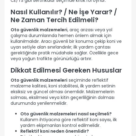
CE/TS gibi sertifikalar seçimde kritik rol oynar.
Nasıl Kullanılır? / Ne İşe Yarar? /
Ne Zaman Tercih Edilmeli?
Oto güvenlik malzemeleri
, araç arızası veya yol
çalışma durumlarında hemen önlem almak için
kullanılmalıdır. Aracı güvenli bir konuma çekip koni ve
uyarı setiyle alan sınırlandırılır; ilk yardım çantası
gerektiğinde pratik müdahale sağlar. Özellikle gece
veya yoğun trafikte görünürlüğü artırır.
Dikkat Edilmesi Gereken Hususlar
Oto güvenlik malzemeleri
seçiminde reflektif
malzeme kalitesi, koni stabilitesi, ilk yardım setinin
eksiksiz ve güncel olması önemlidir. Malzemelerin
solması, eksilmesi veya kitin geçerliliğinin dolması
durumunda yenilenmelidir.
Oto güvenlik malzemeleri nasıl seçilmeli?
Kullanım ihtiyacına göre reflektif koni sayısı, ilk
yardım ekipmanları kontrol edilmelidir.
Reflektif koni neden önemlidir?