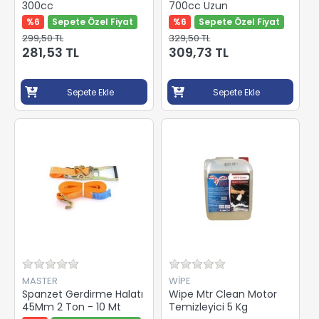
300cc
700cc Uzun
%6
Sepete Özel Fiyat
%6
Sepete Özel Fiyat
299,50 TL
329,50 TL
281,53 TL
309,73 TL
Sepete Ekle
Sepete Ekle
MASTER
WİPE
Spanzet Gerdirme Halatı
Wipe Mtr Clean Motor
45Mm 2 Ton - 10 Mt
Temizleyici 5 Kg