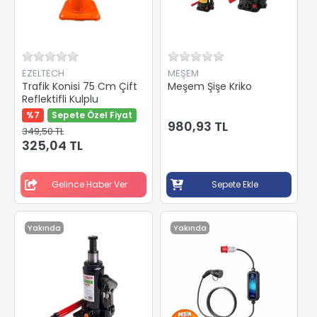
EZELTECH
MEŞEM
Trafik Konisi 75 Cm Çift
Meşem Şişe Kriko
Reflektifli Kulplu
%7
Sepete Özel Fiyat
980,93 TL
349,50 TL
325,04 TL
Gelince Haber Ver
Sepete Ekle
Yakında
Yakında