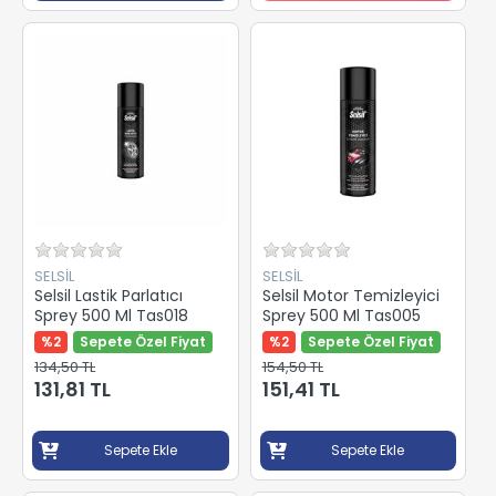
SELSİL
SELSİL
Selsil Lastik Parlatıcı
Selsil Motor Temizleyici
Sprey 500 Ml Tas018
Sprey 500 Ml Tas005
%2
Sepete Özel Fiyat
%2
Sepete Özel Fiyat
134,50 TL
154,50 TL
131,81 TL
151,41 TL
Sepete Ekle
Sepete Ekle