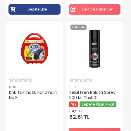
Sepete Ekle
Gelince Haber Ver
Yakında
KNK
SELSİL
Knk Takmatik Kar Zinciri
Selsil Fren Balata Spreyi
No:3
500 Ml Tas001
%2
Sepete Özel Fiyat
84,50 TL
82,81 TL