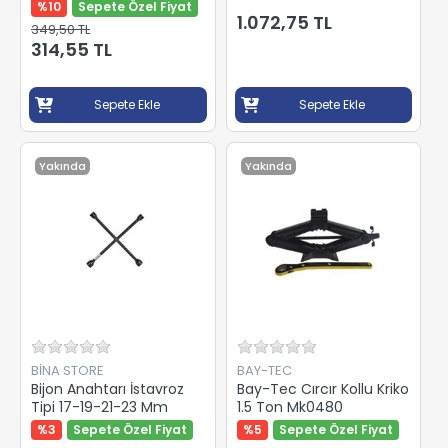
%10
Sepete Özel Fiyat
1.072,75 TL
349,50 TL
314,55 TL
Sepete Ekle
Sepete Ekle
Yakında
Yakında
BİNA STORE
BAY-TEC
Bijon Anahtarı İstavroz
Bay-Tec Cırcır Kollu Kriko
Tipi 17-19-21-23 Mm
1.5 Ton Mk0480
%3
Sepete Özel Fiyat
%5
Sepete Özel Fiyat