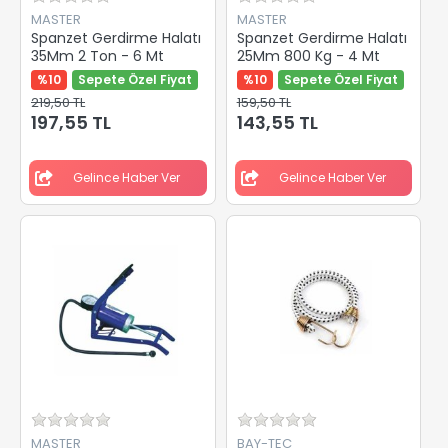
MASTER
MASTER
Spanzet Gerdirme Halatı
Spanzet Gerdirme Halatı
35Mm 2 Ton - 6 Mt
25Mm 800 Kg - 4 Mt
%10
Sepete Özel Fiyat
%10
Sepete Özel Fiyat
219,50 TL
159,50 TL
197,55 TL
143,55 TL
Gelince Haber Ver
Gelince Haber Ver
MASTER
BAY-TEC