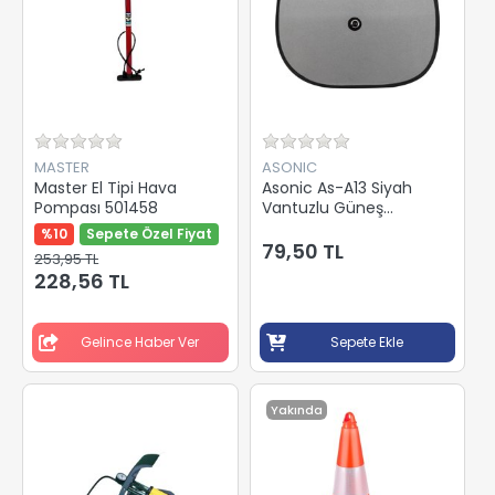
MASTER
ASONIC
Master El Tipi Hava
Asonic As-A13 Siyah
Pompası 501458
Vantuzlu Güneş
Koruyucu Oto Arka Yan
%10
Sepete Özel Fiyat
Cam Gölgelik
79,50 TL
253,95 TL
228,56 TL
Gelince Haber Ver
Sepete Ekle
Yakında