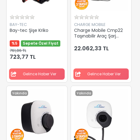
BAY-TEC
CHARGE MOBILE
Bay-tec Şişe Kriko
Charge Mobile Cmp22
Taşınabilir Araç Şarj
Cihazı 22 Kw
%5
Sepete Özel Fiyat
22.062,33 TL
761,86 TL
723,77 TL
Gelince Haber Ver
Gelince Haber Ver
Yakında
Yakında