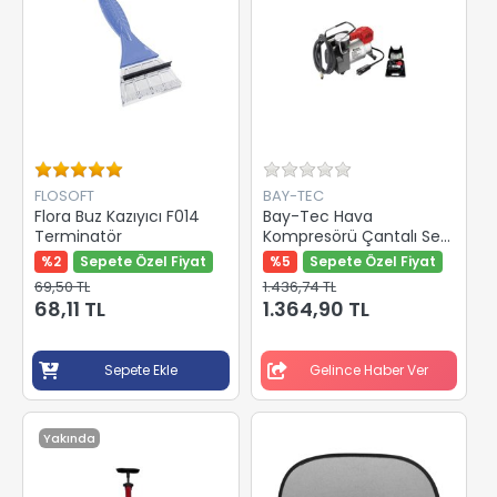
FLOSOFT
BAY-TEC
Flora Buz Kazıyıcı F014
Bay-Tec Hava
Terminatör
Kompresörü Çantalı Set
Mk4900
%2
Sepete Özel Fiyat
%5
Sepete Özel Fiyat
69,50 TL
1.436,74 TL
68,11 TL
1.364,90 TL
Sepete Ekle
Gelince Haber Ver
Yakında