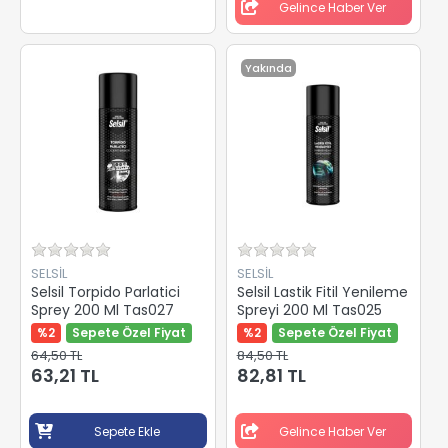
Gelince Haber Ver
Yakında
SELSİL
SELSİL
Selsil Torpido Parlatici
Selsil Lastik Fitil Yenileme
Sprey 200 Ml Tas027
Spreyi 200 Ml Tas025
%2
Sepete Özel Fiyat
%2
Sepete Özel Fiyat
64,50 TL
84,50 TL
63,21 TL
82,81 TL
Sepete Ekle
Gelince Haber Ver