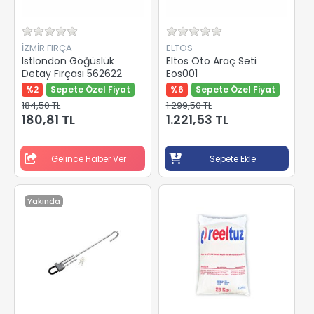
İZMİR FIRÇA
ELTOS
Istlondon Göğüslük
Eltos Oto Araç Seti
Detay Fırçası 562622
Eos001
%2
Sepete Özel Fiyat
%6
Sepete Özel Fiyat
184,50 TL
1.299,50 TL
180,81 TL
1.221,53 TL
Gelince Haber Ver
Sepete Ekle
Yakında