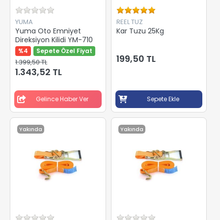
YUMA
REEL TUZ
Yuma Oto Emniyet
Kar Tuzu 25Kg
Direksiyon Kilidi YM-710
%4
Sepete Özel Fiyat
199,50 TL
1.399,50 TL
1.343,52 TL
Gelince Haber Ver
Sepete Ekle
Yakında
Yakında