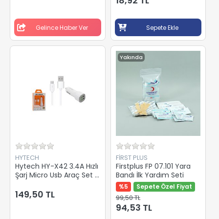
18,92 TL
Gelince Haber Ver
Sepete Ekle
Yakında
HYTECH
FIRST PLUS
Hytech HY-X42 3.4A Hızlı
Firstplus FP 07.101 Yara
Şarj Micro Usb Araç Set 2
Bandı İlk Yardım Seti
Usb
%5
Sepete Özel Fiyat
149,50 TL
99,50 TL
94,53 TL