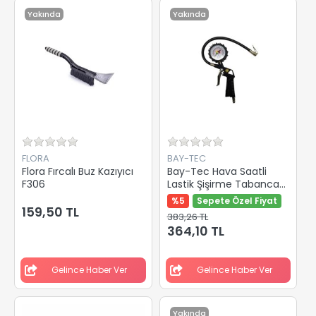
Yakında
Yakında
FLORA
BAY-TEC
Flora Fırcalı Buz Kazıyıcı
Bay-Tec Hava Saatli
F306
Lastik Şişirme Tabancası
Mk1296
%5
Sepete Özel Fiyat
159,50 TL
383,26 TL
364,10 TL
Gelince Haber Ver
Gelince Haber Ver
Yakında