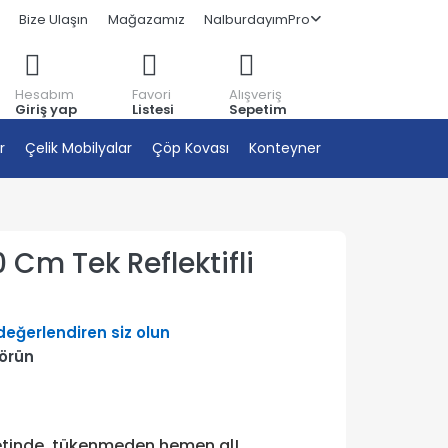
Bize Ulaşın
Mağazamız
NalburdayımPro
Hesabım
Favori
Alışveriş
Giriş yap
Listesi
Sepetim
r
Çelik Mobilyalar
Çöp Kovası
Konteyner
0 Cm Tek Reflektifli
 değerlendiren siz olun
görün
etinde, tükenmeden hemen al!