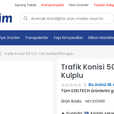
Sipariş Takibi
Kampanyalar
Yeni Ürünler
Toptan Satış
fiye Ürünleri
Transpaletler
Yapı Kimyasalları
Silikon Mastikle
Trafik Konisi 50 Cm Tek Reflektifli Kulplu
Trafik Konisi 5
Kulplu
Bu ürünü ilk
Tüm EZELTECH ürünlerini 
Ürün Kodu
NEYZ101891
🔥 Şuanda
36
kişinin sep