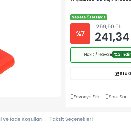
Sepete Özel Fiyat
259,50 TL
%7
241,34
Nakit / Havale
%3 İndi
Stok
Favoriye Ekle
Soru Sor
l ve İade Koşulları
Taksit Seçenekleri