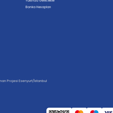
Yakında Gelecekler
Banka Hesapları
an Projesi Esenyurt/İstanbul