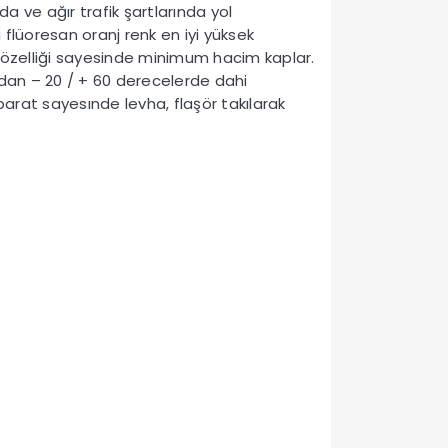
a ve ağır trafik şartlarında yol
flüoresan oranj renk en iyi yüksek
ir özelliği sayesinde minimum hacim kaplar.
ından – 20 / + 60 derecelerde dahi
parat sayesınde levha, flaşör takılarak