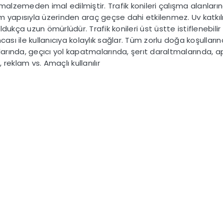
malzemeden imal edilmiştir. Trafik konileri çalışma alanlarınd
 yapısıyla üzerinden araç geçse dahi etkilenmez. Uv katkılı 
dukça uzun ömürlüdür. Trafik konileri üst üstte istiflenebil
cası ile kullanıcıya kolaylık sağlar. Tüm zorlu doğa koşullar
larında, geçıcı yol kapatmalarında, şerıt daraltmalarında, a
 reklam vs. Amaçlı kullanılır