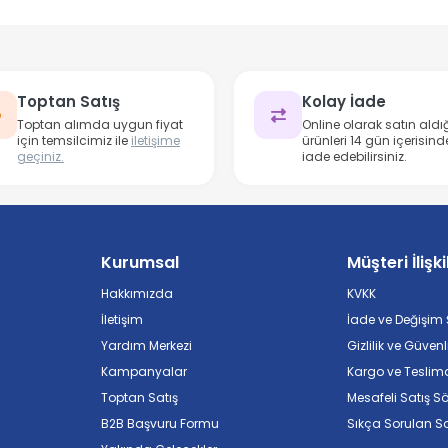
Toptan Satış
Kolay İade
Toptan alımda uygun fiyat
Online olarak satın aldığ
için temsilcimiz ile
iletişime
ürünleri 14 gün içerisind
geçiniz.
iade edebilirsiniz.
Kurumsal
Müşteri İlişki
Hakkımızda
KVKK
İletişim
İade ve Değişim Ş
Yardım Merkezi
Gizlilik ve Güvenl
Kampanyalar
Kargo ve Teslim
Toptan Satış
Mesafeli Satış S
B2B Başvuru Formu
Sıkça Sorulan So