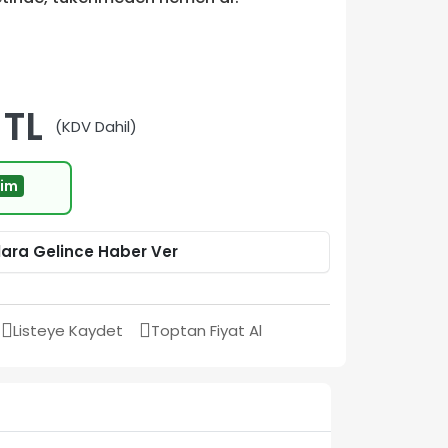
 TL
(KDV Dahil)
rim
lara Gelince Haber Ver
Listeye Kaydet
Toptan Fiyat Al