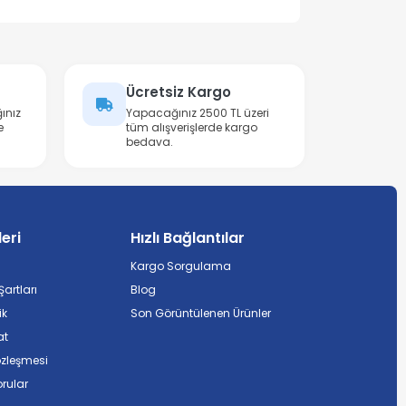
Ücretsiz Kargo
ınız
Yapacağınız 2500 TL üzeri
e
tüm alışverişlerde kargo
bedava.
leri
Hızlı Bağlantılar
Kargo Sorgulama
artları
Blog
ik
Son Görüntülenen Ürünler
at
özleşmesi
rular