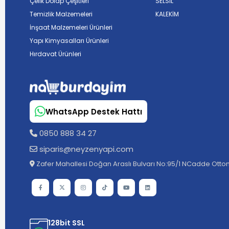
Çelik Dolap Çeşitleri
SELSİL
Temizlik Malzemeleri
KALEKİM
İnşaat Malzemeleri Ürünleri
Yapı Kimyasalları Ürünleri
Hırdavat Ürünleri
WhatsApp Destek Hattı
0850 888 34 27
siparis@neyzenyapi.com
Zafer Mahallesi Doğan Araslı Bulvarı No:95/1 NCadde Ottom
128bit SSL