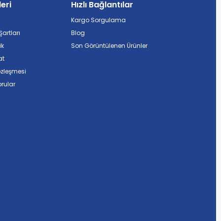
leri
Hızlı Bağlantılar
Kargo Sorgulama
artları
Blog
ik
Son Görüntülenen Ürünler
at
özleşmesi
rular