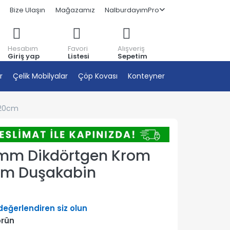
Bize Ulaşın
Mağazamız
NalburdayımPro
Hesabım
Favori
Alışveriş
Giriş yap
Listesi
Sepetim
r
Çelik Mobilyalar
Çöp Kovası
Konteyner
120cm
6mm Dikdörtgen Krom
Cam Duşakabin
 değerlendiren siz olun
örün