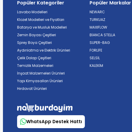
Popüler Kategoriler
Popüler Markalar
Lavabo Modelleri
NEWARC
Klozet Modelleri ve Fiyatları
TURKUAZ
Batarya ve Musluk Modelleri
MAXIFLOW
Zemin Boyası Çeşitleri
BİANCA STELLA
Sprey Boya Çeşitleri
SUPER-BAG
Aydınlatma ve Elektrik Ürünleri
FORLİFE
Çelik Dolap Çeşitleri
SELSİL
Temizlik Malzemeleri
KALEKİM
İnşaat Malzemeleri Ürünleri
Yapı Kimyasalları Ürünleri
Hırdavat Ürünleri
WhatsApp Destek Hattı