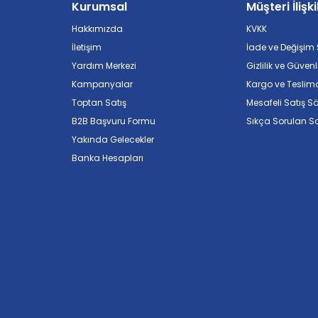
Kurumsal
Müşteri İlişki
Hakkımızda
KVKK
İletişim
İade ve Değişim Ş
Yardım Merkezi
Gizlilik ve Güvenl
Kampanyalar
Kargo ve Teslim
Toptan Satış
Mesafeli Satış S
B2B Başvuru Formu
Sıkça Sorulan So
Yakında Gelecekler
Banka Hesapları