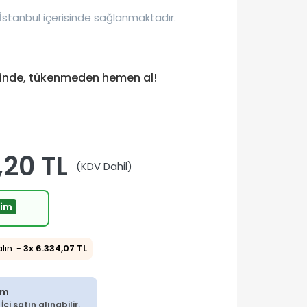
İstanbul içerisinde sağlanmaktadır.
tinde, tükenmeden hemen al!
,20 TL
(KDV Dahil)
rim
alın. -
3x 6.334,07 TL
im
çi satın alınabilir.