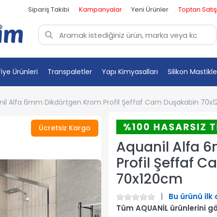
Sipariş Takibi
Kampanyalar
Yeni Ürünler
Toptan Satış
fiye Ürünleri
Transpaletler
Yapı Kimyasalları
Silikon Mastikle
nil Alfa 6mm Dikdörtgen Krom Profil Şeffaf Cam Duşakabin 70x
Ücretsiz Kargo
Aquanil Alfa 
Profil Şeffaf 
70x120cm
Bu ürünü ilk
Tüm AQUANİL ürünlerini g