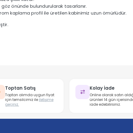
te göz önünde bulundurularak tasarlanır.
om kaplama profil ile üretilen kabinimiz uzun ömürlüdür.
tir.
Toptan Satış
Kolay İade
Toptan alımda uygun fiyat
Online olarak satın aldığ
için temsilcimiz ile
iletişime
ürünleri 14 gün içerisind
geçiniz.
iade edebilirsiniz.