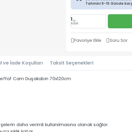
Tahmini 9-15 Günde kargo
1
Adet
Favoriye Ekle
Soru Sor
l ve İade Koşulları
Taksit Seçenekleri
 Şeffaf Cam Duşakabin 70x120cm
şelerin daha verimli kullanılmasına olanak sağlar.
uza şıklık katar.