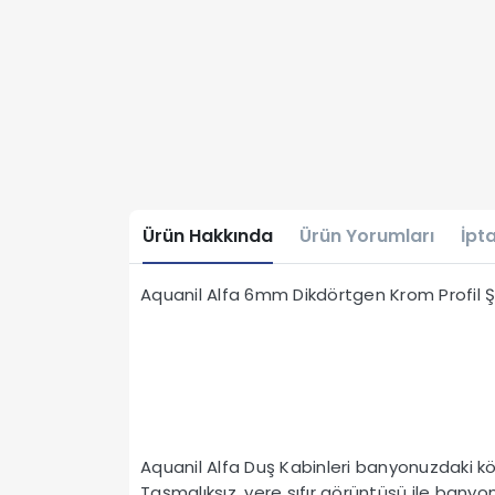
Ürün Hakkında
Ürün Yorumları
İpta
Aquanil Alfa 6mm Dikdörtgen Krom Profil
Aquanil Alfa Duş Kabinleri banyonuzdaki kö
Taşmalıksız, yere sıfır görüntüsü ile banyon