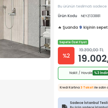
Bu ürünün teslimatı sadece 
Ürün Kodu
NEYZ133881
🔥 Şuanda
9
kişinin sepe
Sepete Özel Fiyat
19.390,00 TL
%2
19.002
Nakit / Havale
%3 İndi
Kredi Kartına
3 Taksit
ile satın 
Sadece İstanbul Tesl
Bu ürün sadece İstanbul İ