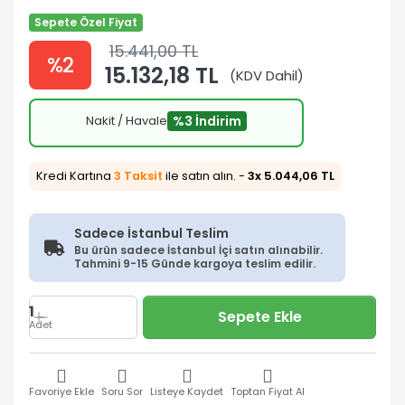
Sepete Özel Fiyat
15.441,00 TL
%2
15.132,18 TL
(KDV Dahil)
Nakit / Havale
%3 İndirim
Kredi Kartına
3 Taksit
ile satın alın. -
3x 5.044,06 TL
Sadece İstanbul Teslim
Bu ürün sadece İstanbul İçi satın alınabilir.
Tahmini 9-15 Günde kargoya teslim edilir.
1
Sepete Ekle
Adet
Favoriye Ekle
Soru Sor
Listeye Kaydet
Toptan Fiyat Al