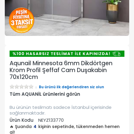
Aqunail Minnesota 6mm Dikdörtgen
Krom Profil Şeffaf Cam Duşakabin
70x120cm
Bu ürünü ilk değerlendiren siz olun
Tüm AQUANİL ürünlerini görün
Bu ürünün teslimatı sadece İstanbul içerisinde
sağlanmaktadır.
Ürün Kodu
NEYZ133770
🔥 Şuanda
4
kişinin sepetinde, tükenmeden hemen
al!