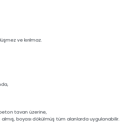
düşmez ve kırılmaz.
ında,
 beton tavan üzerine,
 su almış, boyası dökülmüş tüm alanlarda uygulanabilir.