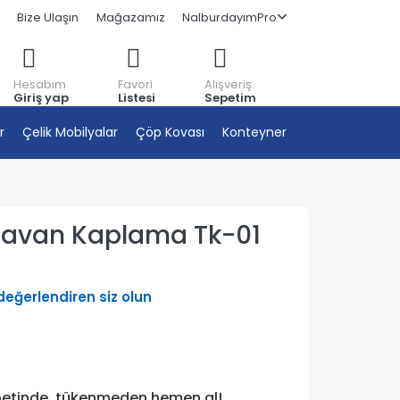
Bize Ulaşın
Mağazamız
NalburdayımPro
Hesabım
Favori
Alışveriş
Giriş yap
Listesi
Sepetim
r
Çelik Mobilyalar
Çöp Kovası
Konteyner
 Tavan Kaplama Tk-01
 değerlendiren siz olun
petinde, tükenmeden hemen al!