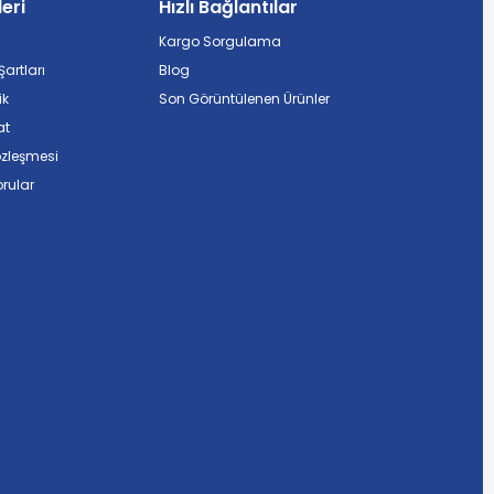
leri
Hızlı Bağlantılar
Kargo Sorgulama
artları
Blog
ik
Son Görüntülenen Ürünler
at
özleşmesi
rular