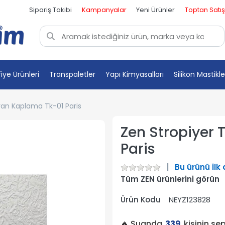
Sipariş Takibi
Kampanyalar
Yeni Ürünler
Toptan Satış
fiye Ürünleri
Transpaletler
Yapı Kimyasalları
Silikon Mastikle
van Kaplama Tk-01 Paris
Zen Stropiyer
Paris
Bu ürünü ilk
Tüm ZEN ürünlerini görün
Ürün Kodu
NEYZ123828
🔥 Şuanda
339
kişinin se