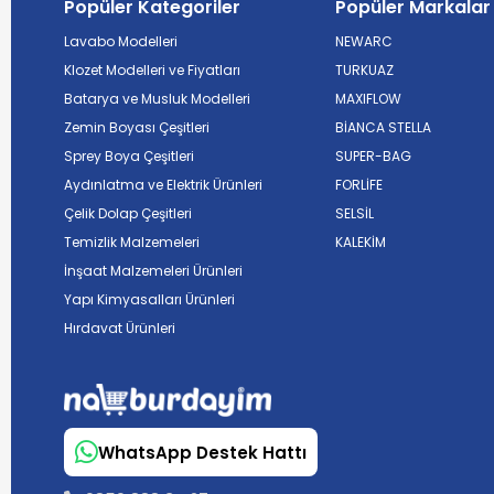
Popüler Kategoriler
Popüler Markalar
Lavabo Modelleri
NEWARC
Klozet Modelleri ve Fiyatları
TURKUAZ
Batarya ve Musluk Modelleri
MAXIFLOW
Zemin Boyası Çeşitleri
BİANCA STELLA
Sprey Boya Çeşitleri
SUPER-BAG
Aydınlatma ve Elektrik Ürünleri
FORLİFE
Çelik Dolap Çeşitleri
SELSİL
Temizlik Malzemeleri
KALEKİM
İnşaat Malzemeleri Ürünleri
Yapı Kimyasalları Ürünleri
Hırdavat Ürünleri
WhatsApp Destek Hattı