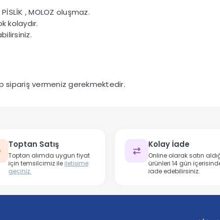
 PİSLİK , MOLOZ oluşmaz.
 kolaydır.
ilirsiniz.
ip sipariş vermeniz gerekmektedir.
Toptan Satış
Kolay İade
Toptan alımda uygun fiyat
Online olarak satın aldığ
için temsilcimiz ile
iletişime
ürünleri 14 gün içerisind
geçiniz.
iade edebilirsiniz.