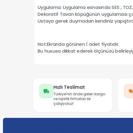
Uygulama: Uygulama esnasında SES , TOZ,
Dekoratif Tavan köpüğünün uygulaması çok
Ustaya gerek duymadan kendiniz yapıştırab
Not:Ekranda görünen 1 adet fiyatıdır.
Bu hususa dikkat ederek ölçünüzü belirley
Hızlı Teslimat
Türkiye'nin önde gelen kargo
ve lojistik firmaları ile
çalışıyoruz!