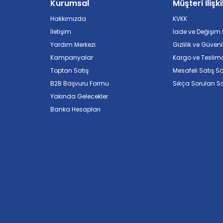
Kurumsal
Müşteri İlişki
Hakkımızda
KVKK
İletişim
İade ve Değişim Ş
Yardım Merkezi
Gizlilik ve Güvenl
Kampanyalar
Kargo ve Teslim
Toptan Satış
Mesafeli Satış S
B2B Başvuru Formu
Sıkça Sorulan So
Yakında Gelecekler
Banka Hesapları