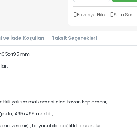
Favoriye Ekle
Soru Sor
l ve İade Koşulları
Taksit Seçenekleri
s 495x495 mm
lar.
etkili yalıtım malzemesi olan tavan kaplaması,
ığında, 495x495 mm lik ,
ü verilmiş , boyanabilir, sağlıklı bir üründür.