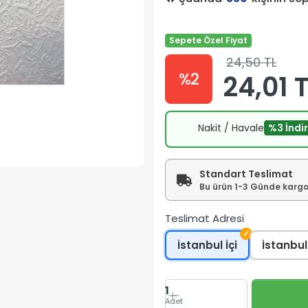
Sepete Özel Fiyat
24,50 TL
%2
24,01 
Nakit / Havale
%3 İndi
Standart Teslimat
Bu ürün 1-3 Günde kargoy
Teslimat Adresi
✓
İstanbul İçi
İstanbul
1
Adet