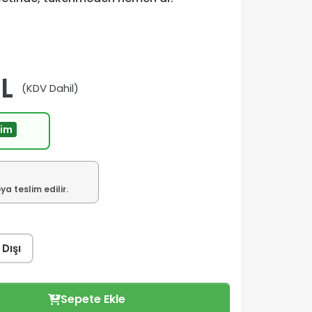
TL
(KDV Dahil)
rim
a teslim edilir.
 Dışı
Sepete Ekle