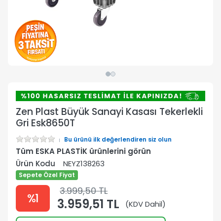
Zen Plast Büyük Sanayi Kasası Tekerlekli
Gri Esk8650T
Bu ürünü ilk değerlendiren siz olun
Tüm ESKA PLASTİK ürünlerini görün
Ürün Kodu
NEYZ138263
Sepete Özel Fiyat
3.999,50 TL
%1
3.959,51 TL
(KDV Dahil)