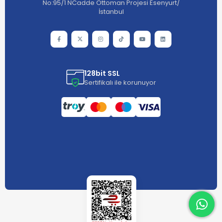
No:95/1 NCadde Ottoman Projesi Esenyurt/
İstanbul
128bit SSL
Sertifikalı ile korunuyor
What
What