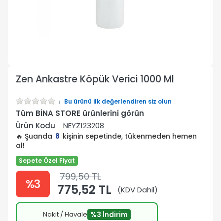
Zen Ankastre Köpük Verici 1000 Ml
Bu ürünü ilk değerlendiren siz olun
Tüm BİNA STORE ürünlerini görün
Ürün Kodu
NEYZ123208
🔥 Şuanda
8
kişinin sepetinde, tükenmeden hemen
al!
Sepete Özel Fiyat
799,50 TL
%3
775,52 TL
(KDV Dahil)
Nakit / Havale
%3 İndirim