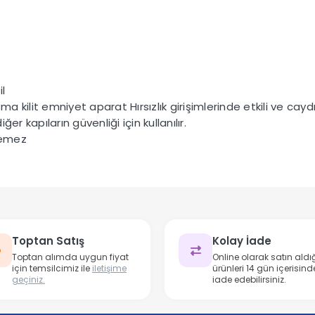
il
lit emniyet aparat Hırsızlık girişimlerinde etkili ve caydı
r kapıların güvenliği için kullanılır.
lemez
Toptan Satış
Kolay İade
Toptan alımda uygun fiyat
Online olarak satın aldığ
için temsilcimiz ile
iletişime
ürünleri 14 gün içerisind
geçiniz.
iade edebilirsiniz.