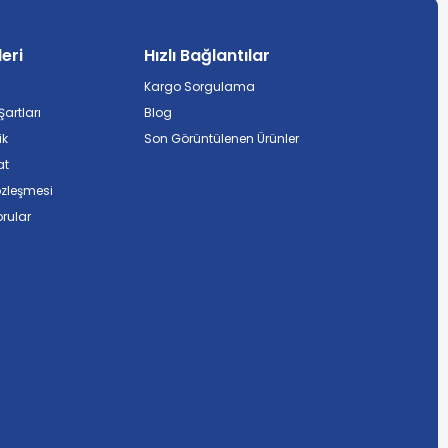
leri
Hızlı Bağlantılar
Kargo Sorgulama
artları
Blog
ik
Son Görüntülenen Ürünler
at
özleşmesi
rular