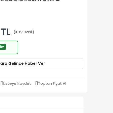
 TL
(KDV Dahil)
rim
lara Gelince Haber Ver
Listeye Kaydet
Toptan Fiyat Al