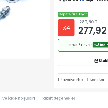
Sepete Özel Fiyat
289,50 TL
%4
277,92
Nakit / Havale
%3 İndi
Stok
Favoriye Ekle
Soru Sor
l ve İade Koşulları
Taksit Seçenekleri