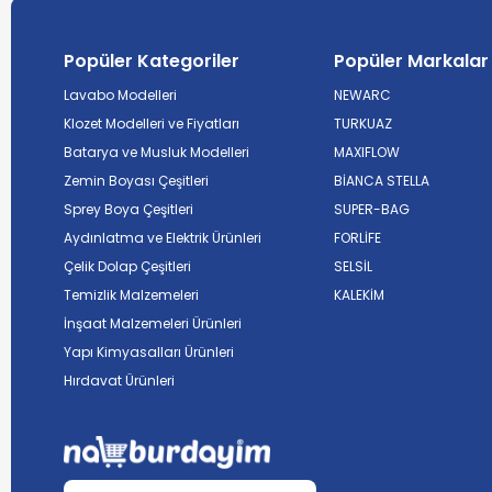
Popüler Kategoriler
Popüler Markalar
Lavabo Modelleri
NEWARC
Klozet Modelleri ve Fiyatları
TURKUAZ
Batarya ve Musluk Modelleri
MAXIFLOW
Zemin Boyası Çeşitleri
BİANCA STELLA
Sprey Boya Çeşitleri
SUPER-BAG
Aydınlatma ve Elektrik Ürünleri
FORLİFE
Çelik Dolap Çeşitleri
SELSİL
Temizlik Malzemeleri
KALEKİM
İnşaat Malzemeleri Ürünleri
Yapı Kimyasalları Ürünleri
Hırdavat Ürünleri