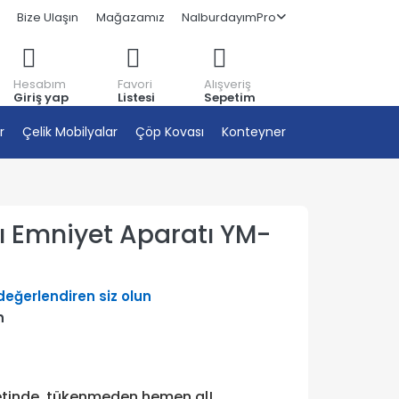
Bize Ulaşın
Mağazamız
NalburdayımPro
Hesabım
Favori
Alışveriş
Giriş yap
Listesi
Sepetim
r
Çelik Mobilyalar
Çöp Kovası
Konteyner
ı Emniyet Aparatı YM-
 değerlendiren siz olun
n
etinde, tükenmeden hemen al!