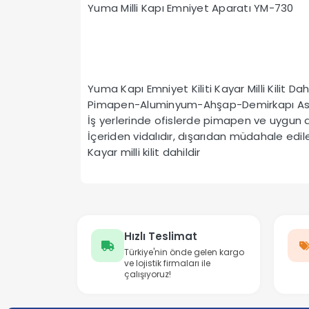
Yuma Milli Kapı Emniyet Aparatı YM-730
Yuma Kapı Emniyet Kiliti Kayar Milli Kilit Dah
Pimapen-Aluminyum-Ahşap-Demirkapı Asma ki
İş yerlerinde ofislerde pimapen ve uygun diğe
İçeriden vidalıdır, dışarıdan müdahale edi
Kayar milli kilit dahildir
Hızlı Teslimat
Türkiye'nin önde gelen kargo
ve lojistik firmaları ile
çalışıyoruz!