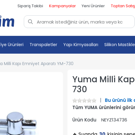
Sipariş Takibi
Kampanyalar
Yeni Ürünler
Toptan Satış
fiye Ürünleri
Transpaletler
Yapı Kimyasalları
Silikon Mastikle
 Milli Kapı Emniyet Aparatı YM-730
Yuma Milli Kap
730
Bu ürünü ilk
Tüm YUMA ürünlerini görü
Ürün Kodu
NEYZ134736
🔥 Şuanda
30
kişinin sep