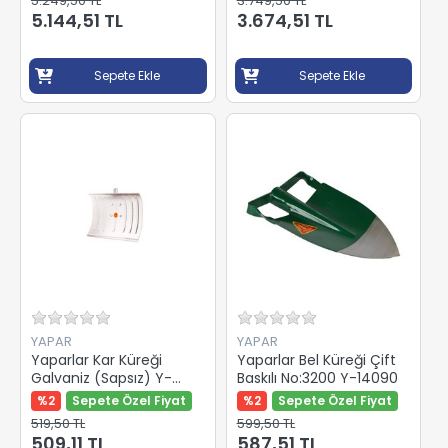
5.249,50 TL
3.749,50 TL
5.144,51 TL
3.674,51 TL
Sepete Ekle
Sepete Ekle
YAPAR
YAPAR
Yaparlar Kar Küreği
Yaparlar Bel Küreği Çift
Galvaniz (Sapsız) Y-
Baskılı No:3200 Y-14090
28004
%2
Sepete Özel Fiyat
%2
Sepete Özel Fiyat
519,50 TL
599,50 TL
509,11 TL
587,51 TL