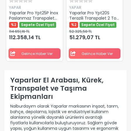
YAPAR
YAPAR
Yaparlar Pro Ypt25P İnox
Yaparlar Pro Ypt20S
Paslanmaz Transpalet
Terazili Transpalet 2 Ton
2.5 Ton Beyaz Kemik
Kırmızı Pu Teker Y-
%2
Sepete Özel Fiyat
%2
Sepete Özel Fiyat
Teker Y-82931
82946
114.651,16 TL
52.325,58 TL
112.358,14 TL
51.279,07 TL
Gelince Haber Ver
Gelince Haber Ver
Yaparlar El Arabası, Kürek,
Transpalet ve Taşıma
Ekipmanları
Nalburdayım olarak Yaparlar markasının inşaat, tarım,
bahçe, depolama, lojistik ve endüstriyel kullanım
alanlarına yönelik dayanıklı ürünlerini avantajlı
fiyatlarla kullanıcılarla buluşturuyoruz. Sağlam gövde
yapısı, yoğun kullanıma uygun tasarımı ve ergonomik