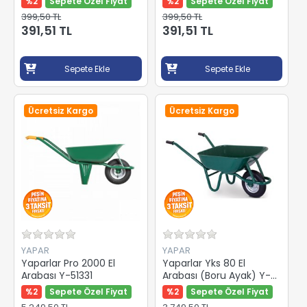
%2
Sepete Özel Fiyat
%2
Sepete Özel Fiyat
399,50 TL
399,50 TL
391,51 TL
391,51 TL
Sepete Ekle
Sepete Ekle
Ücretsiz Kargo
Ücretsiz Kargo
YAPAR
YAPAR
Yaparlar Pro 2000 El
Yaparlar Yks 80 El
Arabası Y-51331
Arabası (Boru Ayak) Y-
53321
%2
Sepete Özel Fiyat
%2
Sepete Özel Fiyat