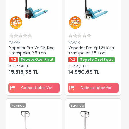
YAPAR
YAPAR
Yaparlar Pro Ypt25 Kısa
Yaparlar Pro Ypt25 Kısa
Transpalet 2.5 Ton
Transpalet 2.5 Ton
Kırmızı Pu Teker 800 Mm
Beyaz Kemik Teker 800
%2
Sepete Özel Fiyat
%2
Sepete Özel Fiyat
Y-82200
Mm Y-82201
15.627,91 TL
15.255,81 TL
15.315,35 TL
14.950,69 TL
Gelince Haber Ver
Gelince Haber Ver
Yakında
Yakında