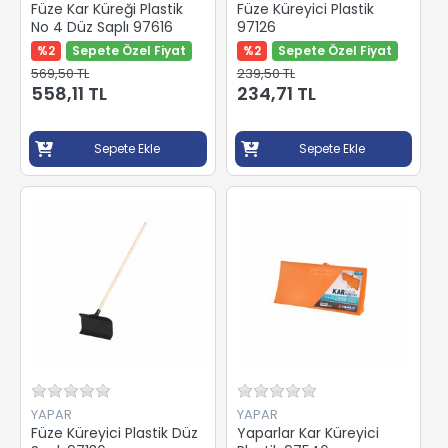
Füze Kar Küreği Plastik
Füze Küreyici Plastik
No 4 Düz Saplı 97616
97126
%2
Sepete Özel Fiyat
%2
Sepete Özel Fiyat
569,50 TL
239,50 TL
558,11 TL
234,71 TL
Sepete Ekle
Sepete Ekle
YAPAR
YAPAR
Füze Küreyici Plastik Düz
Yaparlar Kar Küreyici