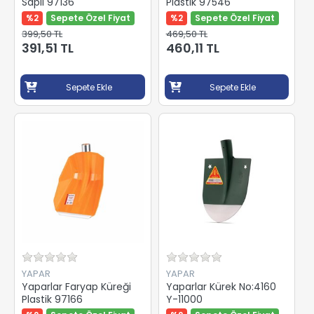
Saplı 97136
Plastik 97546
%2
Sepete Özel Fiyat
%2
Sepete Özel Fiyat
399,50 TL
469,50 TL
391,51 TL
460,11 TL
Sepete Ekle
Sepete Ekle
YAPAR
YAPAR
Yaparlar Faryap Küreği
Yaparlar Kürek No:4160
Plastik 97166
Y-11000