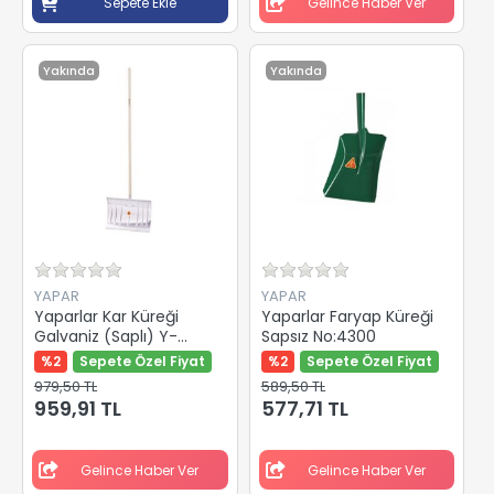
Sepete Ekle
Gelince Haber Ver
Yakında
Yakında
YAPAR
YAPAR
Yaparlar Kar Küreği
Yaparlar Faryap Küreği
Galvaniz (Saplı) Y-
Sapsız No:4300
28024
%2
Sepete Özel Fiyat
%2
Sepete Özel Fiyat
979,50 TL
589,50 TL
959,91 TL
577,71 TL
Gelince Haber Ver
Gelince Haber Ver