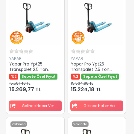
YAPAR
YAPAR
Yapar Pro Ypt25
Yapar Pro Ypt25
Transpalet 2.5 Ton
Transpalet 2.5 Ton
Kırmızı Pu Teker Y-
Kırmızı Pu Teker Y-
%2
Sepete Özel Fiyat
%2
Sepete Özel Fiyat
82400
82406
15.581,40 TL
15.534,88 TL
15.269,77 TL
15.224,18 TL
Gelince Haber Ver
Gelince Haber Ver
Yakında
Yakında