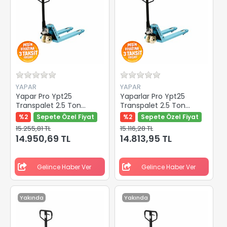
YAPAR
YAPAR
Yapar Pro Ypt25
Yaparlar Pro Ypt25
Transpalet 2.5 Ton
Transpalet 2.5 Ton
Beyaz Kemik Teker Y-
Beyaz Kemik Teker Y-
%2
Sepete Özel Fiyat
%2
Sepete Özel Fiyat
82401
82407
15.255,81 TL
15.116,28 TL
14.950,69 TL
14.813,95 TL
Gelince Haber Ver
Gelince Haber Ver
Yakında
Yakında