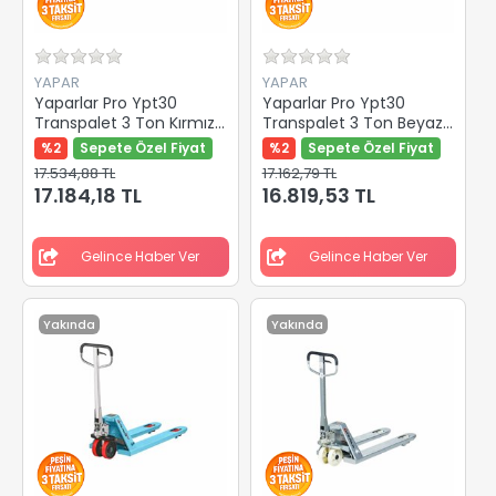
YAPAR
YAPAR
Yaparlar Pro Ypt30
Yaparlar Pro Ypt30
Transpalet 3 Ton Kırmızı
Transpalet 3 Ton Beyaz
Pu Teker Y-82900
Kemik Teker Y-82901
%2
Sepete Özel Fiyat
%2
Sepete Özel Fiyat
17.534,88 TL
17.162,79 TL
17.184,18 TL
16.819,53 TL
Gelince Haber Ver
Gelince Haber Ver
Yakında
Yakında