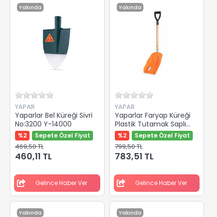
Yakında
Yakında
YAPAR
YAPAR
Yaparlar Bel Küreği Sivri
Yaparlar Faryap Küreği
No:3200 Y-14000
Plastik Tutamak Saplı
97176
%2
Sepete Özel Fiyat
%2
Sepete Özel Fiyat
469,50 TL
799,50 TL
460,11 TL
783,51 TL
Gelince Haber Ver
Gelince Haber Ver
Yakında
Yakında