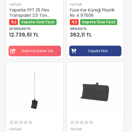
YAPAR
YAPAR
Yaparlar FPT 25 Flex
Füze Kar Küreği Plastik
Transpalet 2.5 Ton
No 4 97606
Kırmızı Pu Teker Y-82456
%2
Sepete Özel Fiyat
%2
Sepete Özel Fiyat
12.999,50 TL
369,50 TL
12.739,51 TL
362,11 TL
Gelince Haber Ver
Sepete Ekle
YAPAR
YAPAR