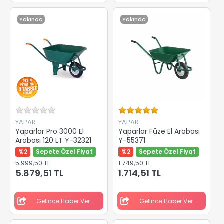
Yakında
Yakında
YAPAR
YAPAR
Yaparlar Pro 3000 El
Yaparlar Füze El Arabası
Arabası 120 LT Y-32321
Y-55371
%2
Sepete Özel Fiyat
%2
Sepete Özel Fiyat
5.999,50 TL
1.749,50 TL
5.879,51 TL
1.714,51 TL
Gelince Haber Ver
Gelince Haber Ver