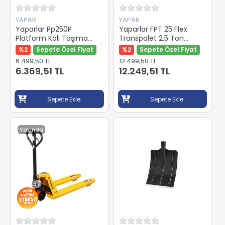
YAPAR
YAPAR
Yaparlar Pp250P
Yaparlar FPT 25 Flex
Platform Koli Taşıma
Transpalet 2.5 Ton
Arabası 250 Kg
Beyaz Kemik Teker Y-
%2
Sepete Özel Fiyat
%2
Sepete Özel Fiyat
82457
6.499,50 TL
12.499,50 TL
6.369,51 TL
12.249,51 TL
Sepete Ekle
Sepete Ekle
Yakında