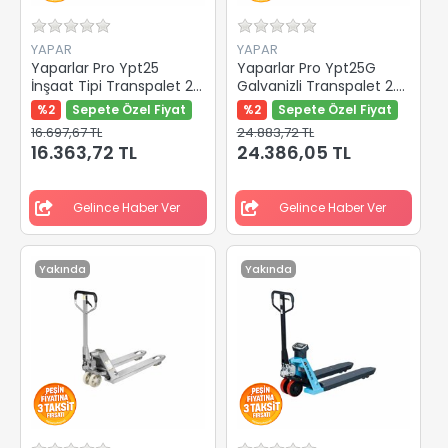
YAPAR
YAPAR
Yaparlar Pro Ypt25
Yaparlar Pro Ypt25G
İnşaat Tipi Transpalet 2.5
Galvanizli Transpalet 2.5
Ton Kırmızı Pu Teker Y-
Ton Beyaz Kemik Teker
%2
Sepete Özel Fiyat
%2
Sepete Özel Fiyat
82910
Y-82921
16.697,67 TL
24.883,72 TL
16.363,72 TL
24.386,05 TL
Gelince Haber Ver
Gelince Haber Ver
Yakında
Yakında