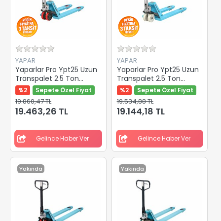
YAPAR
YAPAR
Yaparlar Pro Ypt25 Uzun
Yaparlar Pro Ypt25 Uzun
Transpalet 2.5 Ton
Transpalet 2.5 Ton
Kırmızı Pu Teker 1500 Mm
Beyaz Kemik Teker 1500
%2
Sepete Özel Fiyat
%2
Sepete Özel Fiyat
Y-82600
Mm Y-82601
19.860,47 TL
19.534,88 TL
19.463,26 TL
19.144,18 TL
Gelince Haber Ver
Gelince Haber Ver
Yakında
Yakında