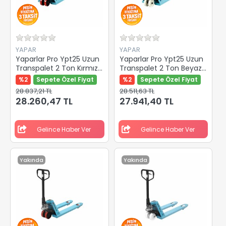
YAPAR
YAPAR
Yaparlar Pro Ypt25 Uzun
Yaparlar Pro Ypt25 Uzun
Transpalet 2 Ton Kırmızı
Transpalet 2 Ton Beyaz
Pu Teker 2000 Mm Y-
Kemik Teker 2000 Mm
%2
Sepete Özel Fiyat
%2
Sepete Özel Fiyat
82800
Y-82801
28.837,21 TL
28.511,63 TL
28.260,47 TL
27.941,40 TL
Gelince Haber Ver
Gelince Haber Ver
Yakında
Yakında