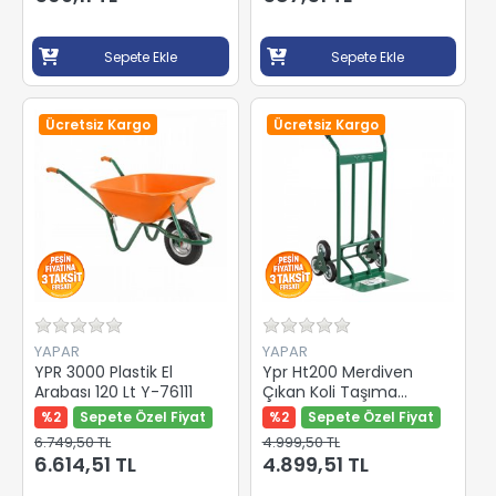
Sepete Ekle
Sepete Ekle
Ücretsiz Kargo
Ücretsiz Kargo
YAPAR
YAPAR
YPR 3000 Plastik El
Ypr Ht200 Merdiven
Arabası 120 Lt Y-76111
Çıkan Koli Taşıma
Arabası Y-80205
%2
Sepete Özel Fiyat
%2
Sepete Özel Fiyat
6.749,50 TL
4.999,50 TL
6.614,51 TL
4.899,51 TL