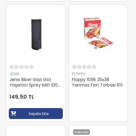
JENİX
FLOPPY
Jenix Biber Gazı Göz
Floppy 1095 25x38
Yaşartıcı Sprey Kılıfı 100
Yanmaz Fırın Torbası 8'li
ML
149,50 TL
Sepete Ekle
Yakında