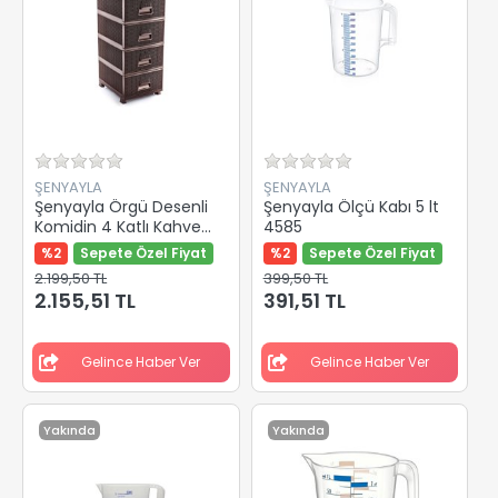
ŞENYAYLA
ŞENYAYLA
Şenyayla Örgü Desenli
Şenyayla Ölçü Kabı 5 lt
Komidin 4 Katlı Kahve
4585
4553
%2
Sepete Özel Fiyat
%2
Sepete Özel Fiyat
2.199,50 TL
399,50 TL
2.155,51 TL
391,51 TL
Gelince Haber Ver
Gelince Haber Ver
Yakında
Yakında