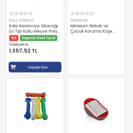
KALE TERMOS
MİNİSİUM
Kale Narenciye Sıkacağı
Minisium Bebek ve
Ev Tipi Kollu Meyve Presi
Çocuk Koruma Köşe
1702 Klasik
Koruyucu 176
%3
Sepete Özel Fiyat
1.399,50 TL
1.357,52 TL
Sepete Ekle