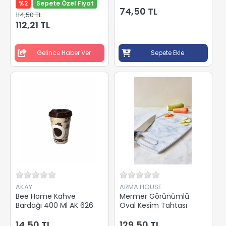
%2
Sepete Özel Fiyat
74,50 TL
114,50 TL
112,21 TL
Gelince Haber Ver
Sepete Ekle
AKAY
ARMA HOUSE
Bee Home Kahve
Mermer Görünümlü
Bardağı 400 Ml AK 626
Oval Kesim Tahtası
14,50 TL
129,50 TL