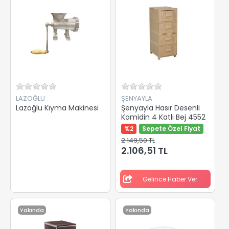
LAZOĞLU
ŞENYAYLA
Lazoğlu Kıyma Makinesi
Şenyayla Hasır Desenli
Komidin 4 Katlı Bej 4552
%2
Sepete Özel Fiyat
2.149,50 TL
2.106,51 TL
Gelince Haber Ver
Yakında
Yakında