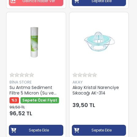
Gelince Haber Ver
Sepete Ekle
BİNA STORE
AKAY
Su Arıtma Sediment
Akay Kristal Narenciye
Filtre 5 Micron (Su ve
Sıkacağı AK-314
Tortu Tutucu)
%3
Sepete Özel Fiyat
39,50 TL
99,50 TL
96,52 TL
Sepete Ekle
Sepete Ekle