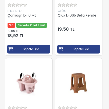
BİNA STORE
QLÜX
Çamaşır İpi 10 Mt
Qlüx L-665 Bella Rende
%3
Sepete Özel Fiyat
19,50 TL
19,50 TL
18,92 TL
Sepete Ekle
Sepete Ekle