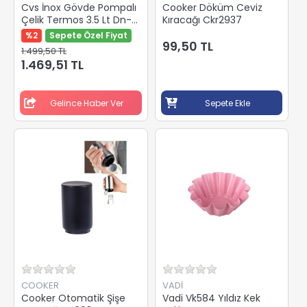
Cvs İnox Gövde Pompalı
Cooker Döküm Ceviz
Çelik Termos 3.5 Lt Dn-
Kıracağı Ckr2937
3512
%2
Sepete Özel Fiyat
99,50 TL
1.499,50 TL
1.469,51 TL
Gelince Haber Ver
Sepete Ekle
COOKER
VADİ
Cooker Otomatik Şişe
Vadi Vk584 Yıldız Kek