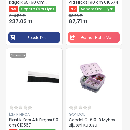
Kaşıklık 55-60 Cm
Altı Fırçası 90 cm 010574
Antrasit
%5
Sepete Özel Fiyat
%2
Sepete Özel Fiyat
249,50 TL
89,50 TL
237,03 TL
87,71 TL
Sepete Ekle
Gelince Haber Ver
Yakında
İZMİR FIRÇA
GONDOL
Plastik Kapı Altı Fırçası 90
Gondol G-610-B Mybox
cm 010567
Bijuteri Kutusu