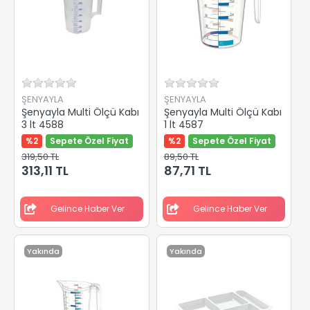
ŞENYAYLA
ŞENYAYLA
Şenyayla Multi Ölçü Kabı
Şenyayla Multi Ölçü Kabı
3 lt 4588
1 lt 4587
%2
Sepete Özel Fiyat
%2
Sepete Özel Fiyat
319,50 TL
89,50 TL
313,11 TL
87,71 TL
Gelince Haber Ver
Gelince Haber Ver
Yakında
Yakında