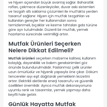
ve hijyen açısından büyük avantaj sağlar. Baharatlık
rafları, çekmece düzenleyiciler, duvar askı sistemleri
ve tezgah altı saklama çözümleri ile mutfakta yerden
tasarruf sağlanır. Hijyen için mutfak tezgahları ve
kullanılan gereçler her kullanımdan sonra
temizlenmeli, bıçaklar ve kesme tahtaları gıda türüne
göre ayrı tutulmalıdır. Düzenli bir mutfak, yemek
hazırlama sürecinde verimliliği artırır.
Mutfak Ürünleri Seçerken
Nelere Dikkat Edilmeli?
Mutfak ürünleri
seçerken malzeme kalitesi, kullanım
kolaylığı, dayanıklılık ve bakım gereksinimleri göz
önünde bulundurulmalıdır. Paslanmaz çelik ürünler
uzun ömürlüdür ve hijyenik yapısıyla öne çıkar. Döküm
tencereler ısıyı eşit dağıtarak yemeklerin lezzetini
artırır. Elektrikli aletlerde enerji tasarrufu ve güvenlik
özellikleri önemlidir. Ayrıca mutfak dekorasyonuna
uyumlu renk ve tasarımlar, yemek yapmayı daha
keyifli hale getirir.
Günlük Hayatta Mutfak