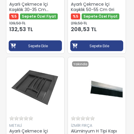
Ayarlı Çekmece İçi
Ayarlı Çekmece İçi
Kaşıklık 30-35 Cm
Kaşıklık 50-55 Cm Gri
Antrasit
%5
Sepete Özel Fiyat
%5
Sepete Özel Fiyat
139,50 TL
219,50 TL
132,53 TL
208,53 TL
Sepete Ekle
Sepete Ekle
Yakında
METALİ
İZMİR FIRÇA
Ayarlı Çekmece İçi
Alüminyum H Tipi Kapı