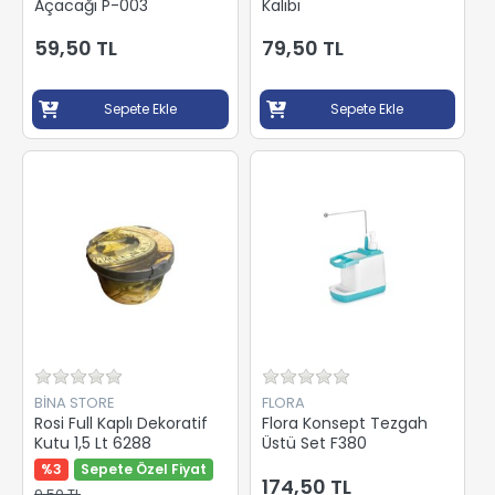
Açacağı P-003
Kalıbı
59,50 TL
79,50 TL
Sepete Ekle
Sepete Ekle
BİNA STORE
FLORA
Rosi Full Kaplı Dekoratif
Flora Konsept Tezgah
Kutu 1,5 Lt 6288
Üstü Set F380
%3
Sepete Özel Fiyat
174,50 TL
9,50 TL