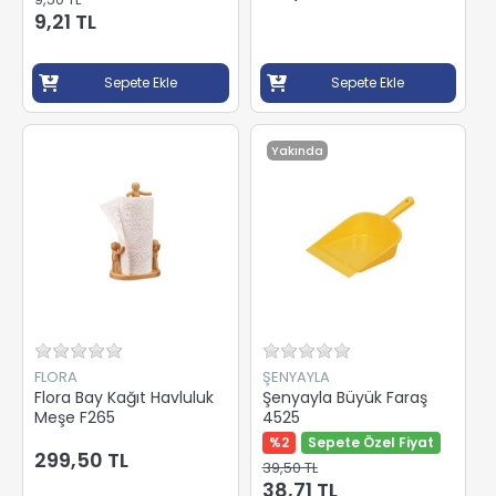
9,21 TL
Sepete Ekle
Sepete Ekle
Yakında
FLORA
ŞENYAYLA
Flora Bay Kağıt Havluluk
Şenyayla Büyük Faraş
Meşe F265
4525
%2
Sepete Özel Fiyat
299,50 TL
39,50 TL
38,71 TL