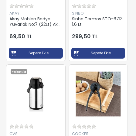
AKAY
SİNBO
Akay Moblen Badya
Sinbo Termos STO-6713
Yuvarlak No:7 (22Lt) Ak
1.6 Lt
416
69,50 TL
299,50 TL
Sepete Ekle
Sepete Ekle
Yakında
CVS
COOKER