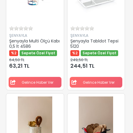
ŞENYAYLA
ŞENYAYLA
Şenyayla Multi Ölçü Kabı
Şenyayla Tabldot Tepsi
0,5 lt 4586
5120
%2
Sepete Özel Fiyat
%2
Sepete Özel Fiyat
64,50 TL
249,50 TL
63,21 TL
244,51 TL
Gelince Haber Ver
Gelince Haber Ver