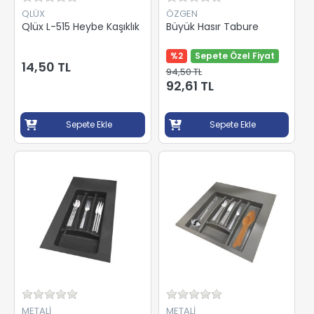
QLÜX
ÖZGEN
Qlüx L-515 Heybe Kaşıklık
Büyük Hasır Tabure
%2
Sepete Özel Fiyat
14,50 TL
94,50 TL
92,61 TL
Sepete Ekle
Sepete Ekle
METALİ
METALİ