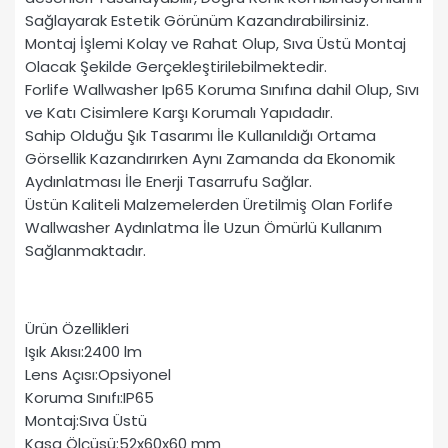
Sağlayarak Estetik Görünüm Kazandırabilirsiniz.
Montaj İşlemi Kolay ve Rahat Olup, Sıva Üstü Montaj
Olacak Şekilde Gerçekleştirilebilmektedir.
Forlife Wallwasher Ip65 Koruma Sınıfına dahil Olup, Sıvı
ve Katı Cisimlere Karşı Korumalı Yapıdadır.
Sahip Olduğu Şık Tasarımı İle Kullanıldığı Ortama
Görsellik Kazandırırken Aynı Zamanda da Ekonomik
Aydınlatması İle Enerji Tasarrufu Sağlar.
Üstün Kaliteli Malzemelerden Üretilmiş Olan Forlife
Wallwasher Aydınlatma İle Uzun Ömürlü Kullanım
Sağlanmaktadır.
Ürün Özellikleri
Işık Akısı:2400 lm
Lens Açısı:Opsiyonel
Koruma Sınıfı:IP65
Montaj:Sıva Üstü
Kasa Ölçüsü:52x60x60 mm