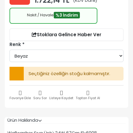
1.722,14 TL
(KDV Dahil)
Nakit / Havale
%3 İndirim
Stoklara Gelince Haber Ver
Renk
Seçtiğiniz özelliğin stoğu kalmamıştır.
Favoriye Ekle
Soru Sor
Listeye Kaydet
Toptan Fiyat Al
Ürün Hakkında
Wallwasher Sıva Üstü 24W 67Cm Fl-6008