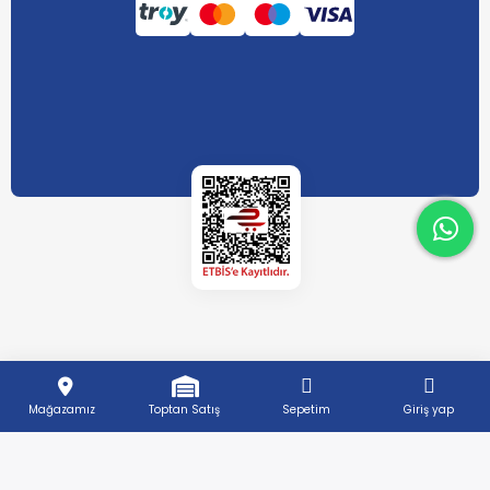
What
What
Mağazamız
Toptan Satış
Sepetim
Giriş yap