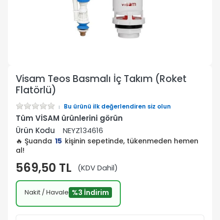
Visam Teos Basmalı İç Takım (Roket
Flatörlü)
Bu ürünü ilk değerlendiren siz olun
Tüm VİSAM ürünlerini görün
Ürün Kodu
NEYZ134616
🔥 Şuanda
15
kişinin sepetinde, tükenmeden hemen
al!
569,50 TL
(KDV Dahil)
Nakit / Havale
%3 İndirim