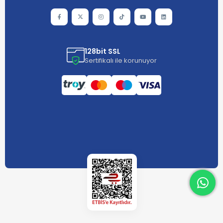
128bit SSL
Sertifikalı ile korunuyor
What
What