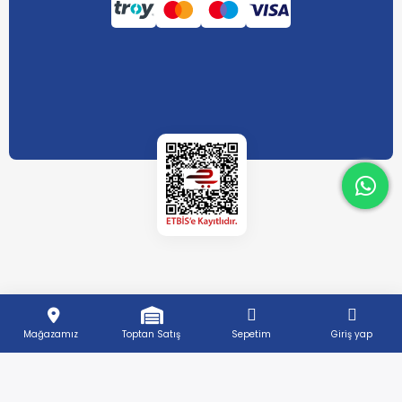
What
What
Mağazamız
Toptan Satış
Sepetim
Giriş yap