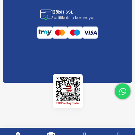
128bit SSL
Sertifikalı ile korunuyor
What
What