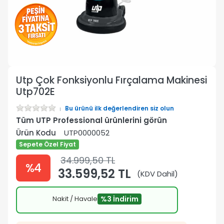
Utp Çok Fonksiyonlu Fırçalama Makinesi
Utp702E
Bu ürünü ilk değerlendiren siz olun
Tüm UTP Professional ürünlerini görün
Ürün Kodu
UTP0000052
Sepete Özel Fiyat
34.999,50 TL
%4
33.599,52 TL
(KDV Dahil)
Nakit / Havale
%3 İndirim