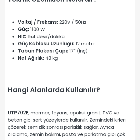
Voltaj / Frekans:
220V / 50Hz
Güç:
1100 W
Hız:
154 devir/dakika
Güç Kablosu Uzunluğu:
12 metre
Taban Plakası Çapı:
17” (inç)
Net Ağırlık:
48 kg
Hangi Alanlarda Kullanılır?
UTP702E
, mermer, fayans, epoksi, granit, PVC ve
beton gibi sert yüzeylerde kullanılır. Zemindeki kirleri
çözerek temizlik sonrası parlaklık sağlar. Ayrıca
cilalama, zemin bakımı, pasta ve parlatma gibi çok