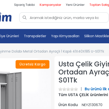
Sipariş Takibi
Kampanyalar
Yeni Ürünler
Toptan Satış
fiye Ürünleri
Transpaletler
Yapı Kimyasalları
Silikon Mastikle
iyinme Dolabı Metal Ortadan Ayraçlı 1 Kapılı 41X40X185 U-S01Tk
Usta Çelik Giy
Ücretsiz Kargo
Ortadan Ayraçl
S01Tk
Bu ürünü ilk
Tüm USTA ÇELİK ürünlerini
Ürün Kodu
NEYZ130670