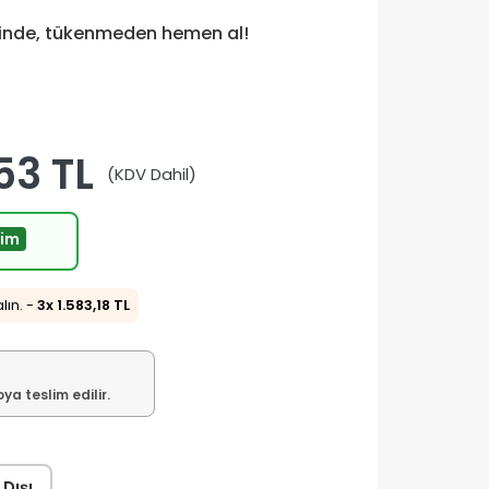
tinde, tükenmeden hemen al!
53 TL
(KDV Dahil)
rim
alın. -
3x 1.583,18 TL
a teslim edilir.
 Dışı