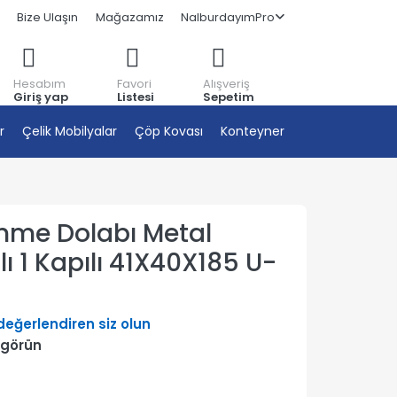
Bize Ulaşın
Mağazamız
NalburdayımPro
Hesabım
Favori
Alışveriş
Giriş yap
Listesi
Sepetim
r
Çelik Mobilyalar
Çöp Kovası
Konteyner
inme Dolabı Metal
ı 1 Kapılı 41X40X185 U-
 değerlendiren siz olun
 görün