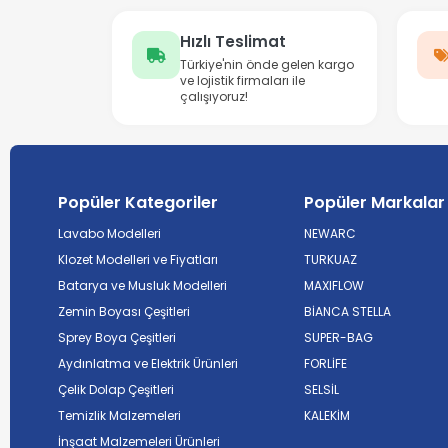
Hızlı Teslimat
Türkiye'nin önde gelen kargo
ve lojistik firmaları ile
çalışıyoruz!
Popüler Kategoriler
Popüler Markalar
Lavabo Modelleri
NEWARC
Klozet Modelleri ve Fiyatları
TURKUAZ
Batarya ve Musluk Modelleri
MAXIFLOW
Zemin Boyası Çeşitleri
BİANCA STELLA
Sprey Boya Çeşitleri
SUPER-BAG
Aydınlatma ve Elektrik Ürünleri
FORLİFE
Çelik Dolap Çeşitleri
SELSİL
Temizlik Malzemeleri
KALEKİM
İnşaat Malzemeleri Ürünleri