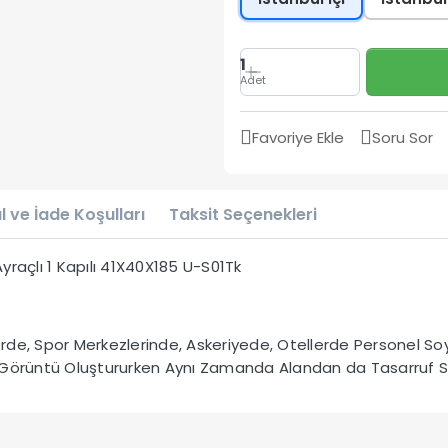
1
Adet
Favoriye Ekle
Soru Sor
l ve İade Koşulları
Taksit Seçenekleri
raçlı 1 Kapılı 41X40X185 U-S01Tk
de, Spor Merkezlerinde, Askeriyede, Otellerde Personel Soy
 Görüntü Oluştururken Aynı Zamanda Alandan da Tasarruf S