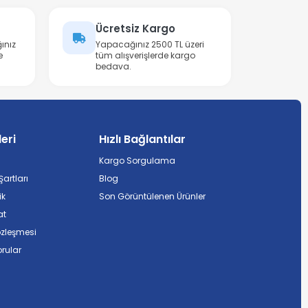
Ücretsiz Kargo
ınız
Yapacağınız 2500 TL üzeri
e
tüm alışverişlerde kargo
bedava.
leri
Hızlı Bağlantılar
Kargo Sorgulama
artları
Blog
ik
Son Görüntülenen Ürünler
at
özleşmesi
rular