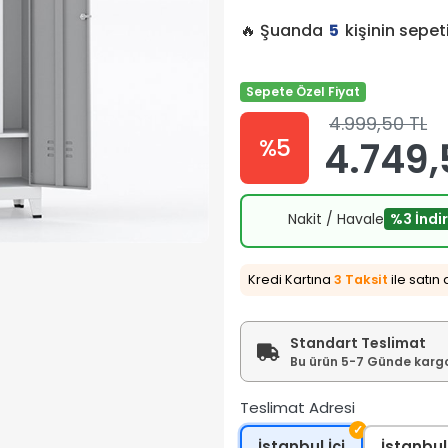
🔥 Şuanda
5
kişinin sepe
Sepete Özel Fiyat
4.999,50 TL
%5
4.749,
Nakit / Havale
%3 İndi
Kredi Kartına
3 Taksit
ile satın 
Standart Teslimat
Bu ürün 5-7 Günde kargoy
Teslimat Adresi
✓
İstanbul İçi
İstanbul