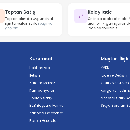
Toptan Satış
Kolay İade
Toptan alımda uygun fiyat
Online olarak satın aldığ
için temsilcimiz ile
iletişime
ürünleri 14 gün içerisind
geçiniz.
iade edebilirsiniz.
Kurumsal
Müşteri İlişki
Hakkımızda
KVKK
İletişim
İade ve Değişim Ş
Yardım Merkezi
Gizlilik ve Güvenl
Kampanyalar
Kargo ve Teslim
Toptan Satış
Mesafeli Satış S
B2B Başvuru Formu
Sıkça Sorulan So
Yakında Gelecekler
Banka Hesapları