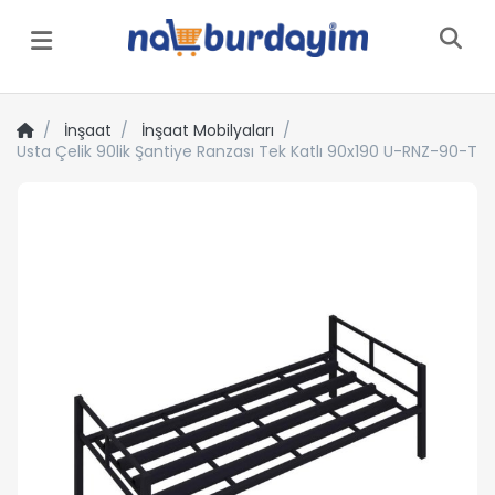
Menü
İnşaat
İnşaat Mobilyaları
Usta Çelik 90lik Şantiye Ranzası Tek Katlı 90x190 U-RNZ-90-T