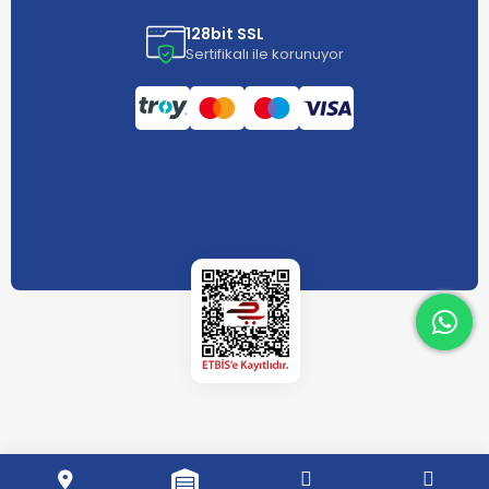
128bit SSL
Sertifikalı ile korunuyor
What
What