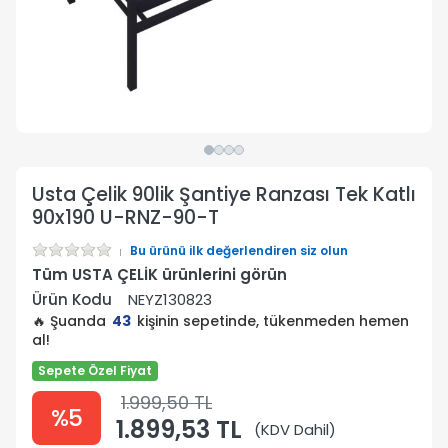
Usta Çelik 90lik Şantiye Ranzası Tek Katlı
90x190 U-RNZ-90-T
Bu ürünü ilk değerlendiren siz olun
Tüm USTA ÇELİK ürünlerini görün
Ürün Kodu
NEYZ130823
🔥 Şuanda
43
kişinin sepetinde, tükenmeden hemen
al!
Sepete Özel Fiyat
1.999,50 TL
%5
1.899,53 TL
(KDV Dahil)