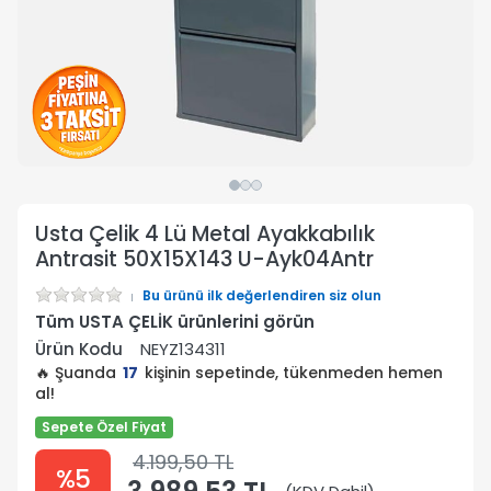
Usta Çelik 4 Lü Metal Ayakkabılık
Antrasit 50X15X143 U-Ayk04Antr
Bu ürünü ilk değerlendiren siz olun
Tüm USTA ÇELİK ürünlerini görün
Ürün Kodu
NEYZ134311
🔥 Şuanda
17
kişinin sepetinde, tükenmeden hemen
al!
Sepete Özel Fiyat
4.199,50 TL
%5