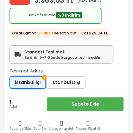
3.989,53 TL
(KDV Dahil)
Nakit / Havale
%3 İndirim
Kredi Kartına
3 Taksit
ile satın alın. -
3x 1.329,84 TL
Standart Teslimat
Bu ürün 5-7 Günde kargoya teslim edilir.
Teslimat Adresi
✓
İstanbul İçi
İstanbul Dışı
1
Sepete Ekle
Adet
Favoriye Ekle
Soru Sor
Listeye Kaydet
Toptan Fiyat Al