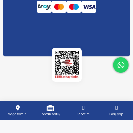
What
What
Mağazamız
Toptan Satış
Sepetim
Giriş yap