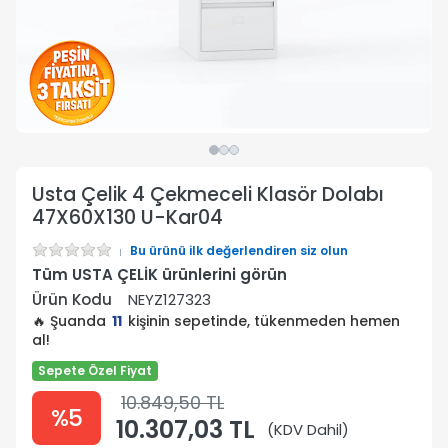
Usta Çelik 4 Çekmeceli Klasör Dolabı
47X60X130 U-Kar04
Bu ürünü ilk değerlendiren siz olun
Tüm USTA ÇELİK ürünlerini görün
Ürün Kodu
NEYZ127323
🔥 Şuanda
11
kişinin sepetinde, tükenmeden hemen
al!
Sepete Özel Fiyat
10.849,50 TL
%5
10.307,03 TL
(KDV Dahil)