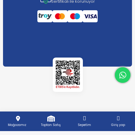
Sertifikalı ile korunuyor
What
What
Mağazamız
Toptan Satış
Sepetim
Giriş yap