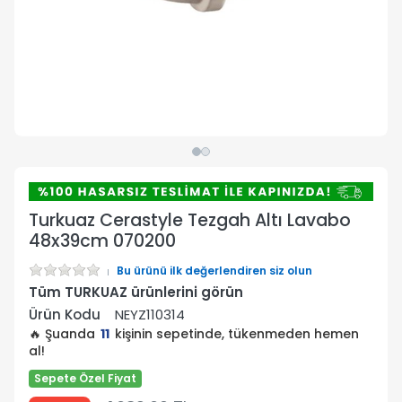
Turkuaz Cerastyle Tezgah Altı Lavabo
48x39cm 070200
Bu ürünü ilk değerlendiren siz olun
Tüm TURKUAZ ürünlerini görün
Ürün Kodu
NEYZ110314
🔥 Şuanda
11
kişinin sepetinde, tükenmeden hemen
al!
Sepete Özel Fiyat