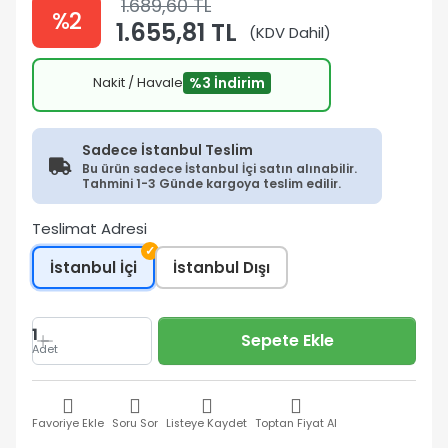
1.689,60 TL
%2
1.655,81 TL
(KDV Dahil)
Nakit / Havale
%3 İndirim
Sadece İstanbul Teslim
Bu ürün sadece İstanbul İçi satın alınabilir.
Tahmini 1-3 Günde kargoya teslim edilir.
Teslimat Adresi
✓
İstanbul İçi
İstanbul Dışı
1
Sepete Ekle
Adet
Favoriye Ekle
Soru Sor
Listeye Kaydet
Toptan Fiyat Al