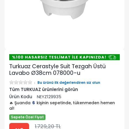
Turkuaz Cerastyle Suit Tezgah Üstü
Lavabo Ø38cm 078000-u
Bu ürünü ilk değerlendiren siz olun
Tüm TURKUAZ ürünlerini görün
Ürün Kodu
NEYZ129935
🔥 Şuanda
6
kişinin sepetinde, tükenmeden hemen
al!
Sepete Özel Fiyat
1.729,20 TL