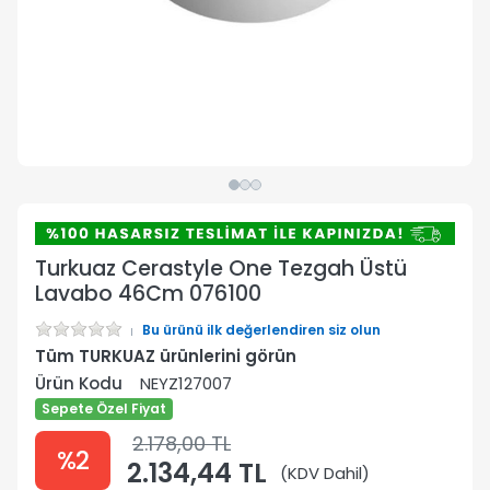
Turkuaz Cerastyle One Tezgah Üstü
Lavabo 46Cm 076100
Bu ürünü ilk değerlendiren siz olun
Tüm TURKUAZ ürünlerini görün
Ürün Kodu
NEYZ127007
Sepete Özel Fiyat
2.178,00 TL
%2
2.134,44 TL
(KDV Dahil)