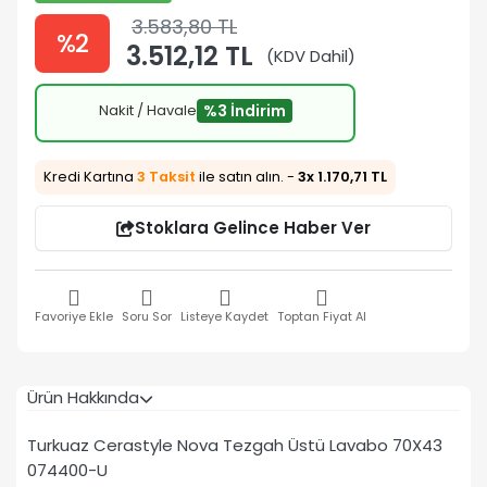
3.583,80 TL
%2
3.512,12 TL
(KDV Dahil)
Nakit / Havale
%3 İndirim
Kredi Kartına
3 Taksit
ile satın alın. -
3x 1.170,71 TL
Stoklara Gelince Haber Ver
Favoriye Ekle
Soru Sor
Listeye Kaydet
Toptan Fiyat Al
Ürün Hakkında
Turkuaz Cerastyle Nova Tezgah Üstü Lavabo 70X43
074400-U