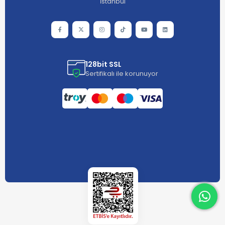
İstanbul
128bit SSL
Sertifikalı ile korunuyor
What
What