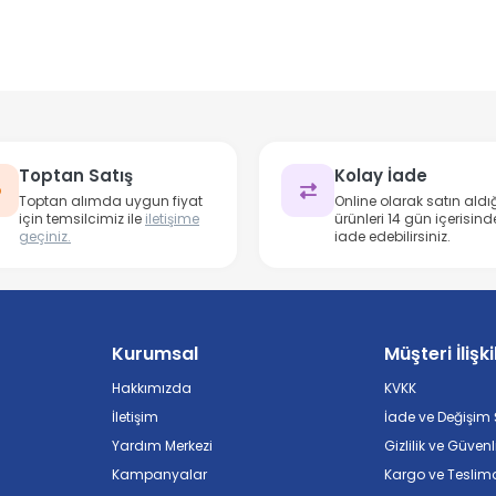
Toptan Satış
Kolay İade
Toptan alımda uygun fiyat
Online olarak satın aldığ
için temsilcimiz ile
iletişime
ürünleri 14 gün içerisind
geçiniz.
iade edebilirsiniz.
Kurumsal
Müşteri İlişki
Hakkımızda
KVKK
İletişim
İade ve Değişim Ş
Yardım Merkezi
Gizlilik ve Güvenl
Kampanyalar
Kargo ve Teslim