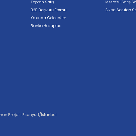
Toptan Satış
Mesafeli Satış S
B2B Başvuru Formu
Sıkça Sorulan So
Yakında Gelecekler
Banka Hesapları
an Projesi Esenyurt/İstanbul