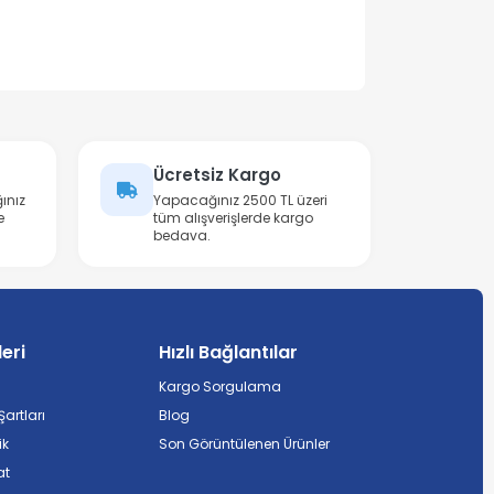
Ücretsiz Kargo
ınız
Yapacağınız 2500 TL üzeri
e
tüm alışverişlerde kargo
bedava.
leri
Hızlı Bağlantılar
Kargo Sorgulama
artları
Blog
ik
Son Görüntülenen Ürünler
at