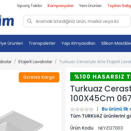
Sipariş Takibi
Kampanyalar
Yeni Ürünler
Toptan Satış
fiye Ürünleri
Transpaletler
Yapı Kimyasalları
Silikon Mastikle
abolar
Etajerli Lavabolar
Turkuaz Cerastyle Arte Etajerli L
Ücretsiz Kargo
Turkuaz Cerast
100X45Cm 06
Bu ürünü ilk
Tüm TURKUAZ ürünlerini g
Ürün Kodu
NEYZ127003