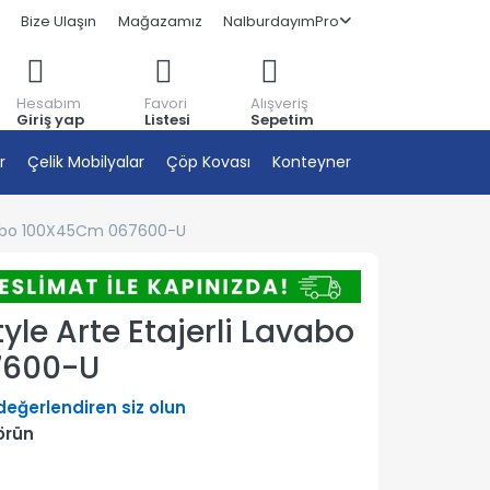
Bize Ulaşın
Mağazamız
NalburdayımPro
Hesabım
Favori
Alışveriş
Giriş yap
Listesi
Sepetim
r
Çelik Mobilyalar
Çöp Kovası
Konteyner
avabo 100X45Cm 067600-U
yle Arte Etajerli Lavabo
7600-U
 değerlendiren siz olun
örün