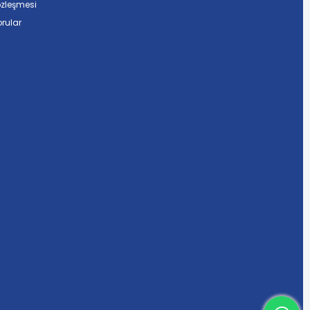
özleşmesi
rular