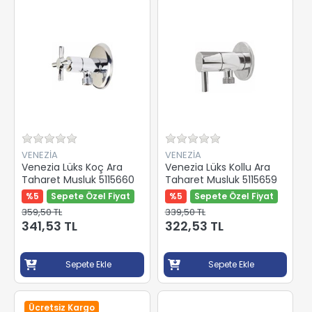
VENEZİA
VENEZİA
Venezia Lüks Koç Ara
Venezia Lüks Kollu Ara
Taharet Musluk 5115660
Taharet Musluk 5115659
%5
Sepete Özel Fiyat
%5
Sepete Özel Fiyat
359,50 TL
339,50 TL
341,53 TL
322,53 TL
Sepete Ekle
Sepete Ekle
Ücretsiz Kargo