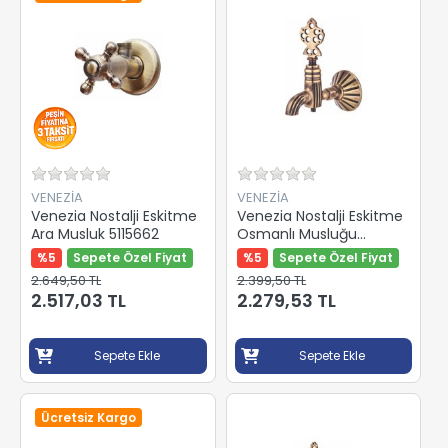
VENEZİA
VENEZİA
Venezia Nostalji Eskitme
Venezia Nostalji Eskitme
Ara Musluk 5115662
Osmanlı Musluğu
5024949
%5
Sepete Özel Fiyat
%5
Sepete Özel Fiyat
2.649,50 TL
2.399,50 TL
2.517,03 TL
2.279,53 TL
Sepete Ekle
Sepete Ekle
Ücretsiz Kargo