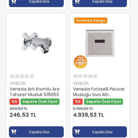
Sepete Ekle
Sepete Ekle
Ücretsiz Kargo
VENEZİA
VENEZİA
Venezia Artı Kromlu Ara
Venezia Fotoselli Pisuvar
Taharet Musluk 5115653
Musluğu Sıva Altı
5013004
%5
Sepete Özel Fiyat
%5
Sepete Özel Fiyat
259,50 TL
5.199,50 TL
246,53 TL
4.939,53 TL
Sepete Ekle
Sepete Ekle