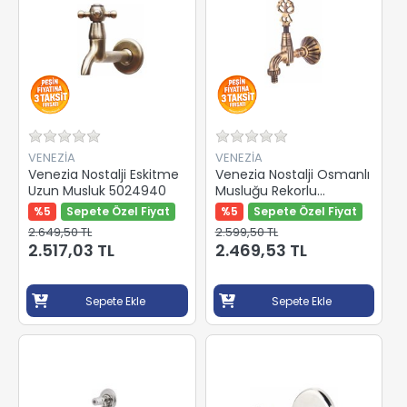
VENEZİA
VENEZİA
Venezia Nostalji Eskitme
Venezia Nostalji Osmanlı
Uzun Musluk 5024940
Musluğu Rekorlu
5024950
%5
Sepete Özel Fiyat
%5
Sepete Özel Fiyat
2.649,50 TL
2.599,50 TL
2.517,03 TL
2.469,53 TL
Sepete Ekle
Sepete Ekle