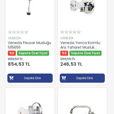
VENEZİA
VENEZİA
Venezia Pisuvar Musluğu
Venezia Yonca Kromlu
5115656
Ara Taharet Musluk
5115651
%5
Sepete Özel Fiyat
%5
Sepete Özel Fiyat
899,50 TL
259,50 TL
854,53 TL
246,53 TL
Sepete Ekle
Sepete Ekle