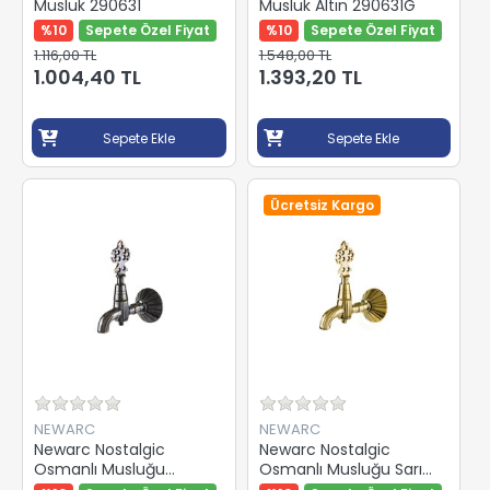
Musluk 290631
Musluk Altın 290631G
%10
Sepete Özel Fiyat
%10
Sepete Özel Fiyat
1.116,00 TL
1.548,00 TL
1.004,40 TL
1.393,20 TL
Sepete Ekle
Sepete Ekle
Ücretsiz Kargo
NEWARC
NEWARC
Newarc Nostalgic
Newarc Nostalgic
Osmanlı Musluğu
Osmanlı Musluğu Sarı
Eskitme Bronz 290712
290711