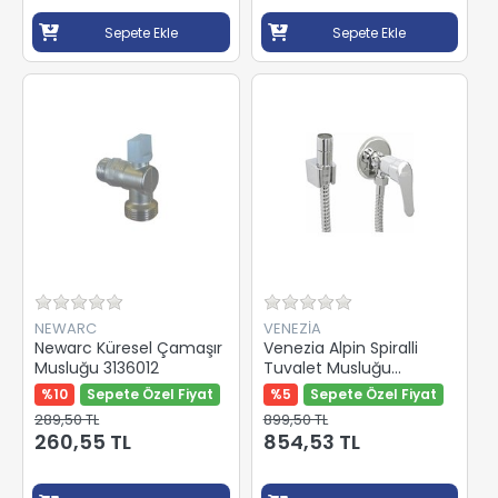
Sepete Ekle
Sepete Ekle
NEWARC
VENEZİA
Newarc Küresel Çamaşır
Venezia Alpin Spiralli
Musluğu 3136012
Tuvalet Musluğu
5097536
%10
Sepete Özel Fiyat
%5
Sepete Özel Fiyat
289,50 TL
899,50 TL
260,55 TL
854,53 TL