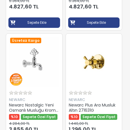
5.364,00 TL
5.364,00 TL
4.827,60 TL
4.827,60 TL
Sepete Ekle
Sepete Ekle
Ücretsiz Kargo
NEWARC
NEWARC
Newarc Nostalgic Yeni
Newarc Plus Ara Musluk
Osmanlı Musluğu Krom
Altın 271631G
Perlatörlü 290712New
%10
Sepete Özel Fiyat
%10
Sepete Özel Fiyat
4.284,00 TL
1.440,00 TL
3.855,60 TL
1.296,00 TL