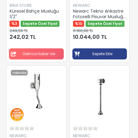
BİNA STORE
NEWARC
Küresel Bahçe Musluğu
Newarc Tekno Ankastre
1/2"
Fotoselli Pisuvar Musluğu
510673
%3
Sepete Özel Fiyat
%10
Sepete Özel Fiyat
249,50 TL
11.160,00 TL
242,02 TL
10.044,00 TL
Gelince Haber Ver
Sepete Ekle
Yakında
NEWARC
NEWARC