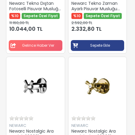
Newarc Tekno Dıştan
Newarc Tekno Zaman
Fotoselli Pisuvar Musluğu
Ayarlı Pisuvar Musluğu
Pilli 511671
516006
%10
Sepete Özel Fiyat
%10
Sepete Özel Fiyat
11.160,00 TL
2.592,00 TL
10.044,00 TL
2.332,80 TL
Gelince Haber Ver
Sepete Ekle
NEWARC
NEWARC
Newarc Nostalgic Ara
Newarc Nostalgic Ara