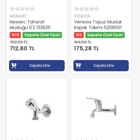
NEWARC
VENEZİA
Newarc Taharat
Venezia Topuz Musluk
Musluğu 1/2 3136311
Kapak Takımı 5208001
%10
Sepete Özel Fiyat
%5
Sepete Özel Fiyat
792,00 TL
184,50 TL
712,80 TL
175,28 TL
Sepete Ekle
Sepete Ekle