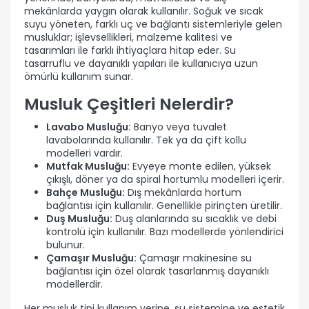
mekânlarda yaygın olarak kullanılır. Soğuk ve sıcak
suyu yöneten, farklı uç ve bağlantı sistemleriyle gelen
musluklar; işlevsellikleri, malzeme kalitesi ve
tasarımları ile farklı ihtiyaçlara hitap eder. Su
tasarruflu ve dayanıklı yapıları ile kullanıcıya uzun
ömürlü kullanım sunar.
Musluk Çeşitleri Nelerdir?
Lavabo Musluğu:
Banyo veya tuvalet
lavabolarında kullanılır. Tek ya da çift kollu
modelleri vardır.
Mutfak Musluğu:
Evyeye monte edilen, yüksek
çıkışlı, döner ya da spiral hortumlu modelleri içerir.
Bahçe Musluğu:
Dış mekânlarda hortum
bağlantısı için kullanılır. Genellikle pirinçten üretilir.
Duş Musluğu:
Duş alanlarında su sıcaklık ve debi
kontrolü için kullanılır. Bazı modellerde yönlendirici
bulunur.
Çamaşır Musluğu:
Çamaşır makinesine su
bağlantısı için özel olarak tasarlanmış dayanıklı
modellerdir.
Her musluk tipi kullanım yerine, su sistemine ve estetik