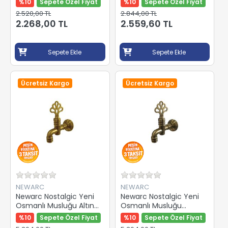
%10
Sepete Özel Fiyat
%10
Sepete Özel Fiyat
2.520,00 TL
2.844,00 TL
2.268,00 TL
2.559,60 TL
Sepete Ekle
Sepete Ekle
Ücretsiz Kargo
Ücretsiz Kargo
NEWARC
NEWARC
Newarc Nostalgic Yeni
Newarc Nostalgic Yeni
Osmanlı Musluğu Altın
Osmanlı Musluğu
Perlatörlü 290712Gnew
Eskitme Bronz Perlatörlü
%10
Sepete Özel Fiyat
%10
Sepete Özel Fiyat
290712Snew