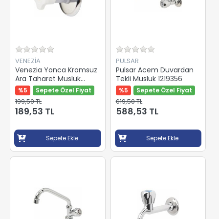
VENEZİA
PULSAR
Venezia Yonca Kromsuz
Pulsar Acem Duvardan
Ara Taharet Musluk
Tekli Musluk 1219356
5115652
%5
Sepete Özel Fiyat
%5
Sepete Özel Fiyat
199,50 TL
619,50 TL
189,53 TL
588,53 TL
Sepete Ekle
Sepete Ekle