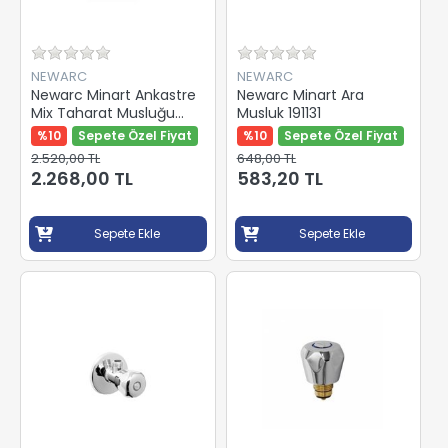
NEWARC
NEWARC
Newarc Minart Ankastre
Newarc Minart Ara
Mix Taharat Musluğu
Musluk 191131
191132
%10
Sepete Özel Fiyat
%10
Sepete Özel Fiyat
2.520,00 TL
648,00 TL
2.268,00 TL
583,20 TL
Sepete Ekle
Sepete Ekle