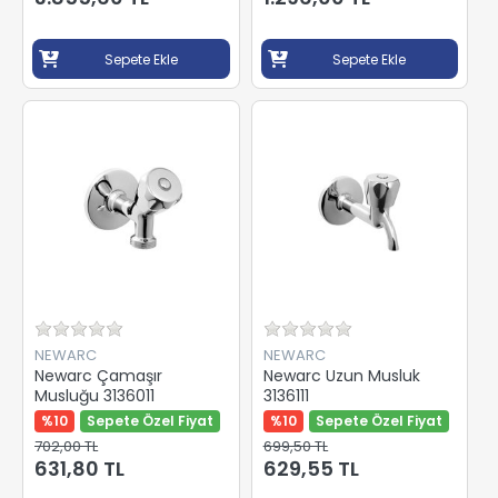
Sepete Ekle
Sepete Ekle
NEWARC
NEWARC
Newarc Çamaşır
Newarc Uzun Musluk
Musluğu 3136011
3136111
%10
Sepete Özel Fiyat
%10
Sepete Özel Fiyat
702,00 TL
699,50 TL
631,80 TL
629,55 TL