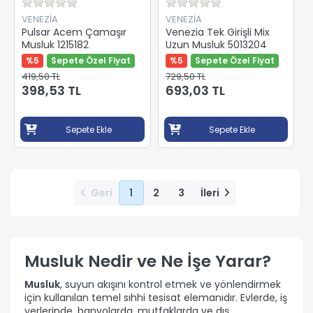
VENEZİA
VENEZİA
Pulsar Acem Çamaşır
Venezia Tek Girişli Mix
Musluk 1215182
Uzun Musluk 5013204
%5
Sepete Özel Fiyat
%5
Sepete Özel Fiyat
419,50 TL
729,50 TL
398,53 TL
693,03 TL
Sepete Ekle
Sepete Ekle
Geri
1
2
3
İleri
Musluk Nedir ve Ne İşe Yarar?
Musluk
, suyun akışını kontrol etmek ve yönlendirmek
için kullanılan temel sıhhi tesisat elemanıdır. Evlerde, iş
yerlerinde, banyolarda, mutfaklarda ve dış