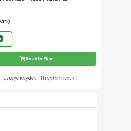
ahil)
m
Sepete Ekle
Listeye Kaydet
Toptan Fiyat Al