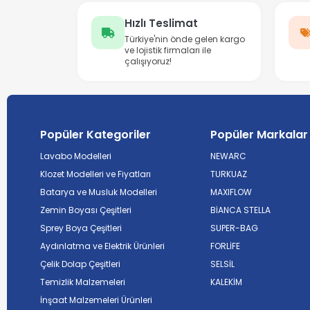
Hızlı Teslimat
Türkiye'nin önde gelen kargo
ve lojistik firmaları ile
çalışıyoruz!
Popüler Kategoriler
Popüler Markalar
Lavabo Modelleri
NEWARC
Klozet Modelleri ve Fiyatları
TURKUAZ
Batarya ve Musluk Modelleri
MAXIFLOW
Zemin Boyası Çeşitleri
BİANCA STELLA
Sprey Boya Çeşitleri
SUPER-BAG
Aydınlatma ve Elektrik Ürünleri
FORLİFE
Çelik Dolap Çeşitleri
SELSİL
Temizlik Malzemeleri
KALEKİM
İnşaat Malzemeleri Ürünleri