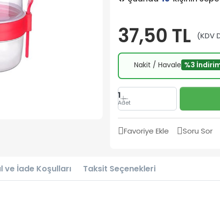
37,50 TL
(KDV D
Nakit / Havale
%3 İndiri
1
Adet
Favoriye Ekle
Soru Sor
l ve İade Koşulları
Taksit Seçenekleri