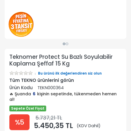
Teknomer Protect Su Bazlı Soyulabilir
Kaplama Şeffaf 15 Kg
Bu ürünü ilk değerlendiren siz olun
Tüm TEKNO ürünlerini görün
Ürün Kodu
TEKN000364
🔥 Şuanda
6
kişinin sepetinde, tükenmeden hemen
al!
Sepete Özel Fiyat
5.737,21 TL
%5
5.450,35 TL
(KDV Dahil)