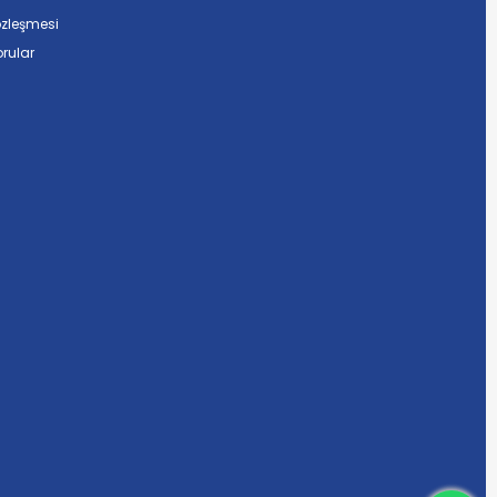
özleşmesi
rular