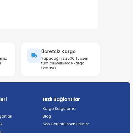
Ücretsiz Kargo
ınız
Yapacağınız 2500 TL üzeri
e
tüm alışverişlerde kargo
bedava.
leri
Hızlı Bağlantılar
Kargo Sorgulama
artları
Blog
ik
Son Görüntülenen Ürünler
at