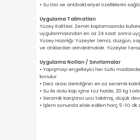
• Su itici ve antibakteriyel özelliklerini sağ
Uygulama Talimatları
Yüzey Kalitesi: Zemin kaplamasında kullanıla
uygulanmasından en az 24 saat sonra uyg
Yüzey Hazırlığı: Yüzeyler temiz, düzgün, sa
ve atıklardan arındırılmalıdır. Yüzeyler teraz
Uygulama Notları / Sınırlamalar
• Yapışmayı engelleyici her türlü maddeden 
konulur.
• Derz arası derinliğinin en az seramik kalınl
• Su ile dolu kap içine toz halde, 20 kg tor
• Seramik karıştırıcı ucu takılmış, düşük devir
• İşlem sonunda elde edilen harç 5-1O dk din