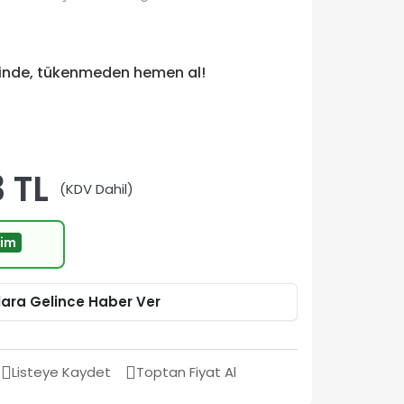
tinde, tükenmeden hemen al!
 TL
(KDV Dahil)
rim
lara Gelince Haber Ver
Listeye Kaydet
Toptan Fiyat Al