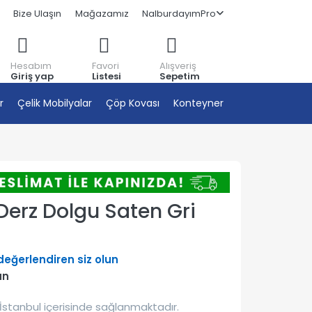
Bize Ulaşın
Mağazamız
NalburdayımPro
Hesabım
Favori
Alışveriş
Giriş yap
Listesi
Sepetim
r
Çelik Mobilyalar
Çöp Kovası
Konteyner
erz Dolgu Saten Gri
 değerlendiren siz olun
ün
İstanbul içerisinde sağlanmaktadır.