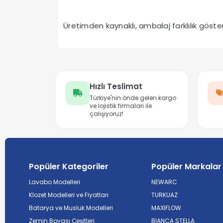
Üretimden kaynaklı, ambalaj farklılık göstere
Hızlı Teslimat
Türkiye'nin önde gelen kargo
ve lojistik firmaları ile
çalışıyoruz!
Popüler Kategoriler
Popüler Markalar
Lavabo Modelleri
NEWARC
Klozet Modelleri ve Fiyatları
TURKUAZ
Batarya ve Musluk Modelleri
MAXIFLOW
Zemin Boyası Çeşitleri
BİANCA STELLA