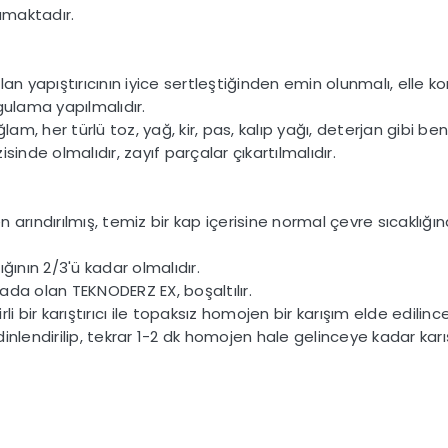
lamaktadır.
n yapıştırıcının iyice sertleştiğinden emin olunmalı, elle kont
ulama yapılmalıdır.
ğlam, her türlü toz, yağ, kir, pas, kalıp yağı, deterjan gibi
isinde olmalıdır, zayıf parçalar çıkartılmalıdır.
arındırılmış, temiz bir kap içerisine normal çevre sıcaklığın
ığının 2/3'ü kadar olmalıdır.
bada olan TEKNODERZ EX, boşaltılır.
li bir karıştırıcı ile topaksız homojen bir karışım elde edilincey
lendirilip, tekrar 1-2 dk homojen hale gelinceye kadar karışt