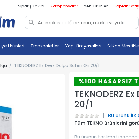
Sipariş Takibi
Kampanyalar
Yeni Ürünler
Toptan Satış
fiye Ürünleri
Transpaletler
Yapı Kimyasalları
Silikon Mastikle
olgu
TEKNODERZ Ex Derz Dolgu Saten Gri 20/1
TEKNODERZ Ex D
20/1
Bu ürünü ilk
Tüm TEKNO ürünlerini gör
Bu ürünün teslimatı sadece 