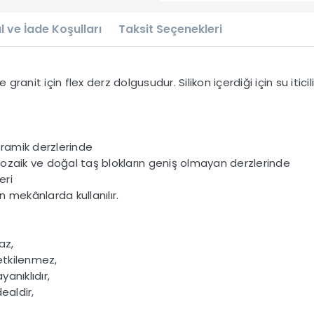
l ve İade Koşulları
Taksit Seçenekleri
nit için flex derz dolgusudur. Silikon içerdiği için su iticili
eramik derzlerinde
ozaik ve doğal taş blokların geniş olmayan derzlerinde
eri
n mekânlarda kullanılır.
az,
 etkilenmez,
yanıklıdır,
ealdir,