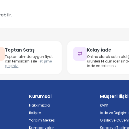
bilir.
Toptan Satış
Kolay İade
Toptan alımda uygun fiyat
Online olarak satın aldığ
için temsilcimiz ile
iletişime
ürünleri 14 gün içerisind
geçiniz.
iade edebilirsiniz.
Kurumsal
Müşteri İlişki
Hakkımızda
KVKK
İletişim
İade ve Değişim Ş
Yardım Merkezi
Gizlilik ve Güvenl
Kampanyalar
Kargo ve Teslim