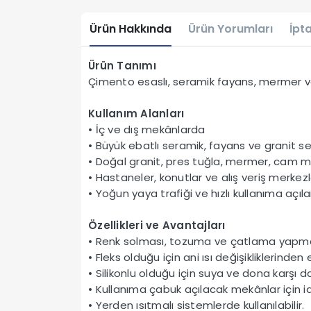
Ürün Hakkında
Ürün Yorumları
İpta
Ürün Tanımı
Çimento esaslı, seramik fayans, mermer ve gra
Kullanım Alanları
• İç ve dış mekânlarda
• Büyük ebatlı seramik, fayans ve granit s
• Doğal granit, pres tuğla, mermer, cam m
• Hastaneler, konutlar ve alış veriş merkezl
• Yoğun yaya trafiği ve hızlı kullanıma açıla
Özellikleri ve Avantajları
• Renk solması, tozuma ve çatlama yapm
• Fleks olduğu için ani ısı değişikliklerinden
• Silikonlu olduğu için suya ve dona karşı da
• Kullanıma çabuk açılacak mekânlar için id
• Yerden ısıtmalı sistemlerde kullanılabilir.