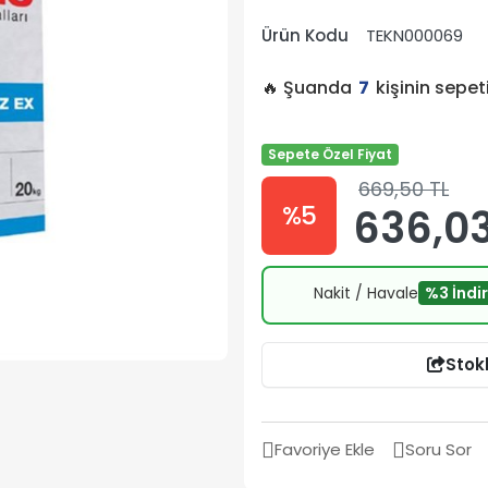
Ürün Kodu
TEKN000069
🔥 Şuanda
7
kişinin sepe
Sepete Özel Fiyat
669,50 TL
%5
636,03
Nakit / Havale
%3 İndi
Stok
Favoriye Ekle
Soru Sor