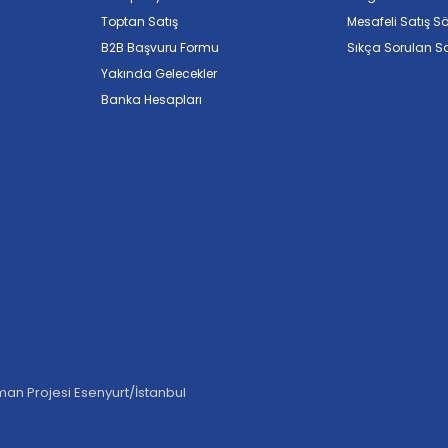
Toptan Satış
Mesafeli Satış S
B2B Başvuru Formu
Sıkça Sorulan So
Yakında Gelecekler
Banka Hesapları
an Projesi Esenyurt/İstanbul